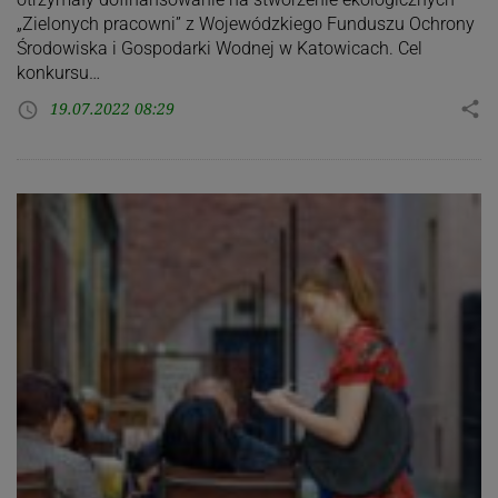
„Zielonych pracowni” z Wojewódzkiego Funduszu Ochrony
Środowiska i Gospodarki Wodnej w Katowicach. Cel
konkursu…
19.07.2022 08:29
share
access_time