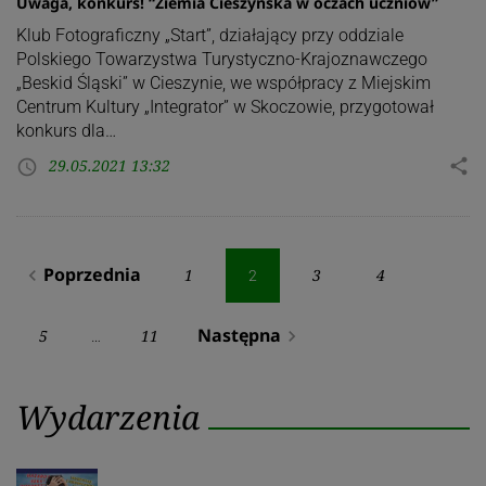
Uwaga, konkurs! “Ziemia Cieszyńska w oczach uczniów”
Klub Fotograficzny „Start”, działający przy oddziale
Polskiego Towarzystwa Turystyczno-Krajoznawczego
„Beskid Śląski” w Cieszynie, we współpracy z Miejskim
Centrum Kultury „Integrator” w Skoczowie, przygotował
konkurs dla…
29.05.2021 13:32
share
access_time
Stronicowanie
Poprzednia
1
3
4
navigate_before
2
wpisów
Następna
5
11
navigate_next
…
Wydarzenia