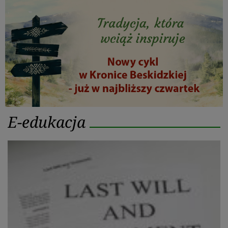
Kategoria:
E-edukacja
E-
edukacja