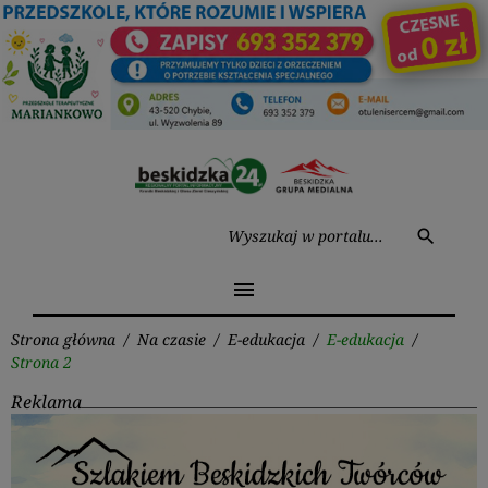
Przejdź
do
treści
Wysz
search
menu
Strona główna
/
Na czasie
/
E-edukacja
/
E-edukacja
/
Strona 2
Reklama