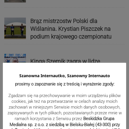
Brąz mistrzostw Polski dla
Wiślanina. Krystian Piszczek na
podium krajowego czempionatu
Kinga Szemik zagra w lidze
niemieckiej
Szanowna Internautko, Szanowny Internauto
prosimy o zapoznanie się z treścią i wyrażenie zgody:
Zgadzam się na przechowywanie w moim urządzeniu plików
Kto z kim w II rundzie Pucharu Polski
cookies, jak też na przetwarzanie w celach analizy moich
Podokręgu Żywiec?
zachowań w niniejszym Serwisie moich danych osobowych,
zapisywanych w tych plikach, pozostawianych przeze mnie w
ramach korzystania z Serwisu przez
Beskidzka Grupa
Medialna sp. z o.o. z siedzibą w Bielsku-Białej (43-300) przy