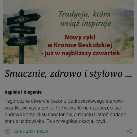
Kategoria:
Smacznie, zdrowo i stylowo
Smacznie,
zdrowo
i
stylowo
Kąpiele i bieganie
Tegoroczne otwarcie Sezonu Uzdrowiskowego stanowi
wyjątkowe wydarzenie. Pół wieku temu rozpoczęła się
budowa kompleksu sanatoriów, a miastu Ustroń nadano
status uzdrowiska. Ta szczególna okazja, czyli…
18.06.2017 09:56
share
access_time