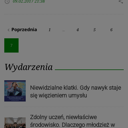
09.02.2017 21:38
share
access_time
Stronicowanie
Poprzednia
1
4
5
6
navigate_before
…
wpisów
7
Wydarzenia
Niewidzialne klatki. Gdy nawyk staje
się więzieniem umysłu
Zdolny uczeń, niewłaściwe
środowisko. Dlaczego młodzież w