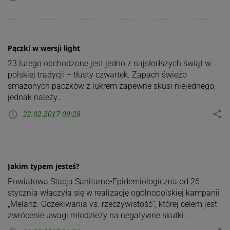
Pączki w wersji light
23 lutego obchodzone jest jedno z najsłodszych świąt w
polskiej tradycji – tłusty czwartek. Zapach świeżo
smażonych pączków z lukrem zapewne skusi niejednego,
jednak należy…
22.02.2017 09:28
share
access_time
Jakim typem jesteś?
Powiatowa Stacja Sanitarno-Epidemiologiczna od 26
stycznia włączyła się w realizację ogólnopolskiej kampanii
„Melanż. Oczekiwania vs. rzeczywistość”, której celem jest
zwrócenie uwagi młodzieży na negatywne skutki…