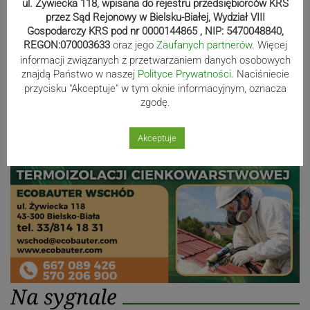
ul. Żywiecka 118, wpisana do rejestru przedsiębiorców KRS
Strażak z Bielska-Białej wystartuje w
przez Sąd Rejonowy w Bielsku-Białej, Wydział VIII
Rajdzie Polski
Gospodarczy KRS pod nr 0000144865 , NIP: 5470048840,
REGON:070003633
oraz jego
Zaufanych partnerów
. Więcej
informacji związanych z przetwarzaniem danych osobowych
znajdą Państwo w naszej
Polityce Prywatności
. Naciśniecie
Reklama
przycisku "Akceptuje" w tym oknie informacyjnym, oznacza
zgodę.
Akceptuje
Na sygnale