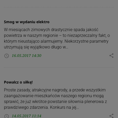
Smog w wydaniu elektro
W miesiącach zimowych drastycznie spada jakość
powietrza w naszym regionie – to niezaprzeczalny fakt, o
którym nieustająco alarmujemy. Niekorzystne parametry
utrzymują się wyjątkowo długo w…
16.05.2017 14:30
share
access_time
Powalcz o siłkę!
Proste zasady, atrakcyjne nagrody, a przede wszystkim
zaangażowanie mieszkańców naszego regionu mogą
sprawić, że już wkrótce powstanie siłownia plenerowa z
prawdziwego zdarzenia. Konkurs na jej…
14.05.2017 11:14
share
access_time