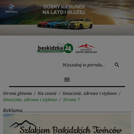
Przejdź
do
treści
Wysz
search
menu
Strona główna
/
Na czasie
/
Smacznie, zdrowo i stylowo
/
Smacznie, zdrowo i stylowo
/
Strona 7
Reklama