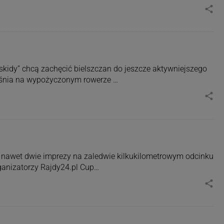
share
kidy” chcą zachęcić bielszczan do jeszcze aktywniejszego
ześnia na wypożyczonym rowerze …
share
nawet dwie imprezy na zaledwie kilkukilometrowym odcinku
rganizatorzy Rajdy24.pl Cup…
share