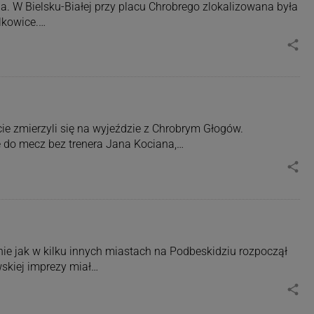
a. W Bielsku-Białej przy placu Chrobrego zlokalizowana była
olkowice.…
share
ie zmierzyli się na wyjeździe z Chrobrym Głogów.
 do mecz bez trenera Jana Kociana,…
share
e jak w kilku innych miastach na Podbeskidziu rozpoczął
wskiej imprezy miał…
share