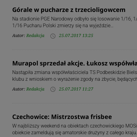
Górale w pucharze z trzecioligowcem
Na stadionie PGE Narodowy odbyło się losowanie 1/16, 1/8
1/16 Pucharu Polski zmierzy się na wyjeździe…
Autor:
Redakcja
25.07.2017 13:25
access_time
Murapol sprzedał akcje. Łukosz współwł
Nastąpiła zmiana współwłaściciela TS Podbeskidzie Biels
klubu z wnioskiem o wyrażenie zgody na zbycie, będących
Autor:
Redakcja
25.07.2017 11:27
access_time
Czechowice: Mistrzostwa frisbee
W najbliższy weekend na obiektach czechowickiego MOSiR
obiekcie zameldują się amatorskie drużyny z całego kraj