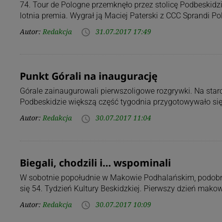
74. Tour de Pologne przemknęło przez stolicę Podbeskidzi
lotnia premia. Wygrał ją Maciej Paterski z CCC Sprandi P
Autor:
Redakcja
31.07.2017 17:49
access_time
Punkt Górali na inaugurację
Górale zainaugurowali pierwszoligowe rozgrywki. Na starc
Podbeskidzie większą część tygodnia przygotowywało się
Autor:
Redakcja
30.07.2017 11:04
access_time
Biegali, chodzili i… wspominali
W sobotnie popołudnie w Makowie Podhalańskim, podobni
się 54. Tydzień Kultury Beskidzkiej. Pierwszy dzień mako
Autor:
Redakcja
30.07.2017 10:09
access_time