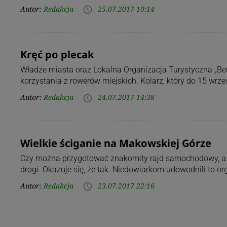
Autor:
Redakcja
25.07.2017 10:14
access_time
Kręć po plecak
Władze miasta oraz Lokalna Organizacja Turystyczna „Bes
korzystania z rowerów miejskich. Kolarz, który do 15 wr
Autor:
Redakcja
24.07.2017 14:38
access_time
Wielkie ściganie na Makowskiej Górze
Czy można przygotować znakomity rajd samochodowy, a 
drogi. Okazuje się, że tak. Niedowiarkom udowodnili to o
Autor:
Redakcja
23.07.2017 22:16
access_time