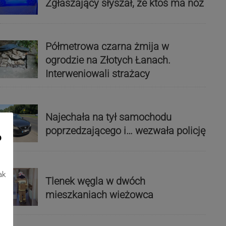
Zgłaszający słyszał, że ktoś ma nóż
Półmetrowa czarna żmija w
ogrodzie na Złotych Łanach.
Interweniowali strażacy
Najechała na tył samochodu
poprzedzającego i… wezwała policję
o
ak
Tlenek węgla w dwóch
mieszkaniach wieżowca