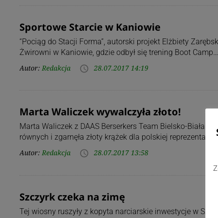
Sportowe Starcie w Kaniowie
“Pociąg do Stacji Forma”, autorski projekt Elżbiety Zarębs
Żwirowni w Kaniowie, gdzie odbył się trening Boot Camp…
Autor:
Redakcja
28.07.2017 14:19
access_time
Marta Waliczek wywalczyła złoto!
Marta Waliczek z DAAS Berserkers Team Bielsko-Biała na
równych i zgarnęła złoty krążek dla polskiej reprezentacji!
Autor:
Redakcja
28.07.2017 13:58
access_time
Z
Szczyrk czeka na zimę
Tej wiosny ruszyły z kopyta narciarskie inwestycje w Szcz