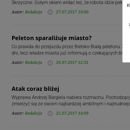
Skrzyczne. Gołym okiem widać też, że robota idzie pełną 
K
Autor:
Redakcja
27.07.2017 10:00
access_time
Peleton sparaliżuje miasto?
Co prawda do przejazdu przez Bielsko-Białą peletonu 74. 
dni, lecz władze miasta już informują o czekających biel
Autor:
Redakcja
26.07.2017 12:31
access_time
Atak coraz bliżej
Wyprawa Andrzej Bargiela nabiera rozmachu. Pochodzący 
zmierzyć się ze swoim najbardziej ambitnym i najtrudni
Autor:
Redakcja
25.07.2017 14:09
access_time