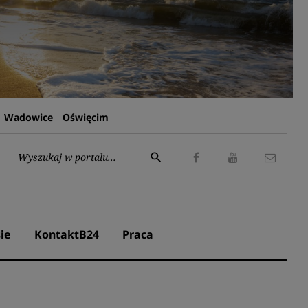
Wadowice
Oświęcim
Wyszukaj:
search
Facebook
Youtube
Kontak
ie
KontaktB24
Praca