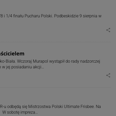
 i 1/4 finału Pucharu Polski. Podbeskidzie 9 sierpnia w
share
aścicielem
ko-Biała. Wczoraj Murapol wystąpił do rady nadzorczej
 w jej posiadaniu akcji…
share
-u odbędą się Mistrzostwa Polski Ultimate Frisbee. Na
u. W sobotę impreza…