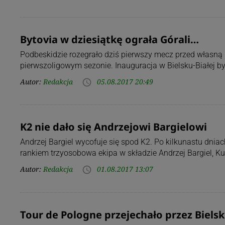
Bytovia w dziesiątkę ograła Górali…
Podbeskidzie rozegrało dziś pierwszy mecz przed własną
pierwszoligowym sezonie. Inauguracja w Bielsku-Białej b
Autor:
Redakcja
05.08.2017 20:49
access_time
K2 nie dało się Andrzejowi Bargielowi
Andrzej Bargiel wycofuje się spod K2. Po kilkunastu dni
rankiem trzyosobowa ekipa w składzie Andrzej Bargiel, 
Autor:
Redakcja
01.08.2017 13:07
access_time
Tour de Pologne przejechało przez Biels