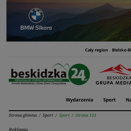
Przejdź
do
treści
Cały region
Bielsko-B
Wydarzenia
Sport
Na
Strona główna
/
Sport
/
Sport
/
Strona 151
Reklama