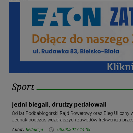
Kategoria:
Sport
Sport
Jedni biegali, drudzy pedałowali
Od lat Podbabiogórski Rajd Rowerowy oraz Bieg Uliczny 
Jednak podczas wczorajszych zawodów frekwencja przesz
Autor:
Redakcja
06.08.2017 14:39
access_time