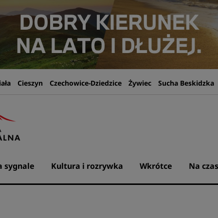
iała
Cieszyn
Czechowice-Dziedzice
Żywiec
Sucha Beskidzka
 sygnale
Kultura i rozrywka
Wkrótce
Na czas