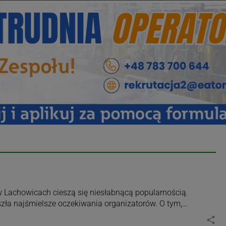
w Lachowicach cieszą się niesłabnącą popularnością.
ła najśmielsze oczekiwania organizatorów. O tym,…
share