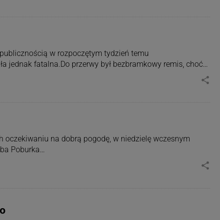
 publicznością w rozpoczętym tydzień temu
yła jednak fatalna.Do przerwy był bezbramkowy remis, choć…
share
ach oczekiwaniu na dobrą pogodę, w niedzielę wczesnym
Kuba Poburka…
share
ko