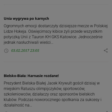
Unia wygrywa po karnych
Ogromnych emocji dostarczyły dzisiejsze mecze w Polskiej
Lidze Hokeja. Oświęcimscy kibice żyli przede wszystkim
potyczką Unii z Tauron KH GKS Katowice. Jednocześnie
jednak nasłuchiwali wieści…
03.02.2017 23:05
share
access_time
Bielsko-Biała: Harnasie rozdane!
Prezydent Bielska-Białej Jacek Krywult gościł dzisiaj w
miejskim Ratuszu olimpijczyków, sportowców,
szkoleniowców, działaczy oraz sponsorów bielskich
klubów. Podczas noworocznego spotkania za sukcesy i
działalność na…