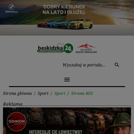
Przejdź
do
treści
Wysz
search
menu
Strona główna
/
Sport
/
Sport
/
Strona 403
Reklama