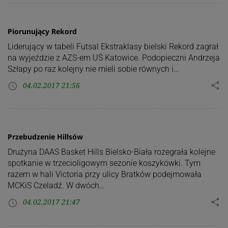
Piorunujący Rekord
Liderujący w tabeli Futsal Ekstraklasy bielski Rekord zagrał
na wyjeździe z AZS-em UŚ Katowice. Podopieczni Andrzeja
Szłapy po raz kolejny nie mieli sobie równych i…
04.02.2017 21:56
share
access_time
Przebudzenie Hillsów
Drużyna DAAS Basket Hills Bielsko-Biała rozegrała kolejne
spotkanie w trzecioligowym sezonie koszykówki. Tym
razem w hali Victoria przy ulicy Bratków podejmowała
MCKiS Czeladź. W dwóch…
04.02.2017 21:47
share
access_time