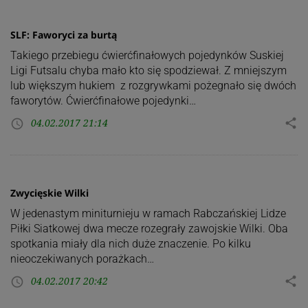
SLF: Faworyci za burtą
Takiego przebiegu ćwierćfinałowych pojedynków Suskiej
Ligi Futsalu chyba mało kto się spodziewał. Z mniejszym
lub większym hukiem z rozgrywkami pożegnało się dwóch
faworytów. Ćwierćfinałowe pojedynki…
04.02.2017 21:14
share
access_time
Zwycięskie Wilki
W jedenastym miniturnieju w ramach Rabczańskiej Lidze
Piłki Siatkowej dwa mecze rozegrały zawojskie Wilki. Oba
spotkania miały dla nich duże znaczenie. Po kilku
nieoczekiwanych porażkach…
04.02.2017 20:42
share
access_time