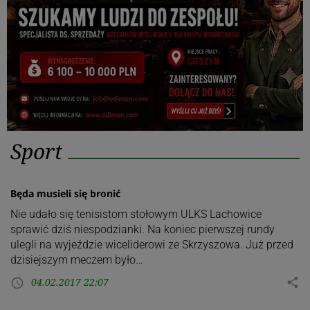
Kategoria:
Sport
Sport
Będa musieli się bronić
Nie udało się tenisistom stołowym ULKS Lachowice
sprawić dziś niespodzianki. Na koniec pierwszej rundy
ulegli na wyjeździe wiceliderowi ze Skrzyszowa. Już przed
dzisiejszym meczem było…
04.02.2017 22:07
share
access_time