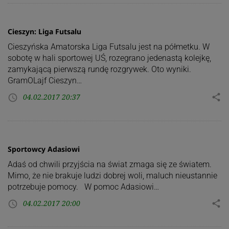
Cieszyn: Liga Futsalu
Cieszyńska Amatorska Liga Futsalu jest na półmetku. W
sobotę w hali sportowej UŚ, rozegrano jedenastą kolejkę,
zamykającą pierwszą rundę rozgrywek. Oto wyniki.
GramOLajf Cieszyn…
04.02.2017 20:37
share
access_time
Sportowcy Adasiowi
Adaś od chwili przyjścia na świat zmaga się ze światem.
Mimo, że nie brakuje ludzi dobrej woli, maluch nieustannie
potrzebuje pomocy. W pomoc Adasiowi…
04.02.2017 20:00
share
access_time