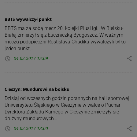
BBTS wywalczył punkt
BBTS ma za sobą mecz 20. kolejki PlusLigi. W Bielsku-
Białej zmierzył się z Łuczniczką Bydgoszcz. W ważnym
meczu podopieczni Rostislava Chudika wywalczyli tylko
jeden punkt,…
04.02.2017 15:09
share
access_time
Cieszyn: Mundurowi na boisku
Dzisiaj od wczesnych godzin porannych na hali sportowej
Uniwersytetu Śląskiego w Cieszynie w walce o Puchar
Dyrektora Zakładu Karnego w Cieszynie zmierzyły się
drużyny mundurowych…
04.02.2017 13:00
share
access_time