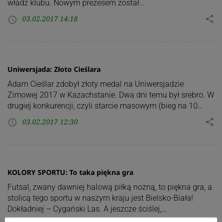
władz klubu. Nowym prezesem został…
03.02.2017 14:18
share
access_time
Uniwersjada: Złoto Cieślara
Adam Cieślar zdobył złoty medal na Uniwersjadzie
Zimowej 2017 w Kazachstanie. Dwa dni temu był srebro. W
drugiej konkurencji, czyli starcie masowym (bieg na 10…
03.02.2017 12:30
share
access_time
KOLORY SPORTU: To taka piękna gra
Futsal, zwany dawniej halową piłką nożną, to piękna gra, a
stolicą tego sportu w naszym kraju jest Bielsko-Biała!
Dokładniej – Cygański Las. A jeszcze ściślej,…