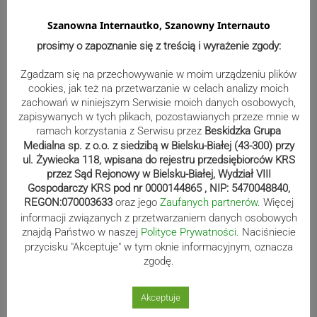
02.02.2017 07:05
share
access_time
Szanowna Internautko, Szanowny Internauto
prosimy o zapoznanie się z treścią i wyrażenie zgody:
Zgadzam się na przechowywanie w moim urządzeniu plików
Medale na Uniwersjadzie
cookies, jak też na przetwarzanie w celach analizy moich
28. Zimowa Uniwersjada odbywająca się w Ałmatach
zachowań w niniejszym Serwisie moich danych osobowych,
(Kazachstan) bogata jest w medale polskich studentów. W
zapisywanych w tych plikach, pozostawianych przeze mnie w
gronie tym są zawodnicy z Beskidów. Dobry start zaliczyli
ramach korzystania z Serwisu przez
Beskidzka Grupa
specjaliści…
Medialna sp. z o.o. z siedzibą w Bielsku-Białej (43-300) przy
ul. Żywiecka 118, wpisana do rejestru przedsiębiorców KRS
01.02.2017 13:32
share
access_time
przez Sąd Rejonowy w Bielsku-Białej, Wydział VIII
Gospodarczy KRS pod nr 0000144865 , NIP: 5470048840,
REGON:070003633
oraz jego
Zaufanych partnerów
. Więcej
informacji związanych z przetwarzaniem danych osobowych
Stronicowanie
znajdą Państwo w naszej
Polityce Prywatności
. Naciśniecie
Poprzednia
1
400
401
402
navigate_before
…
wpisów
przycisku "Akceptuje" w tym oknie informacyjnym, oznacza
zgodę.
Następna
404
405
406
407
navigate_next
403
Akceptuje