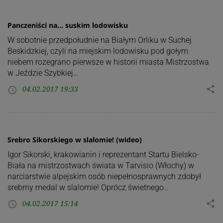
Panczeniści na… suskim lodowisku
W sobotnie przedpołudnie na Białym Orliku w Suchej
Beskidzkiej, czyli na miejskim lodowisku pod gołym
niebem rozegrano pierwsze w historii miasta Mistrzostwa
w Jeździe Szybkiej…
04.02.2017 19:33
share
access_time
Srebro Sikorskiego w slalomie! (wideo)
Igor Sikorski, krakowianin i reprezentant Startu Bielsko-
Biała na mistrzostwach świata w Tarvisio (Włochy) w
narciarstwie alpejskim osób niepełnosprawnych zdobył
srebrny medal w slalomie! Oprócz świetnego…
04.02.2017 15:14
share
access_time