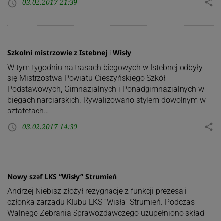
03.02.2017 21:39
share
access_time
Szkolni mistrzowie z Istebnej i Wisły
W tym tygodniu na trasach biegowych w Istebnej odbyły
się Mistrzostwa Powiatu Cieszyńskiego Szkół
Podstawowych, Gimnazjalnych i Ponadgimnazjalnych w
biegach narciarskich. Rywalizowano stylem dowolnym w
sztafetach…
03.02.2017 14:30
share
access_time
Nowy szef LKS “Wisły” Strumień
Andrzej Niebisz złożył rezygnację z funkcji prezesa i
członka zarządu Klubu LKS “Wisła” Strumień. Podczas
Walnego Zebrania Sprawozdawczego uzupełniono skład