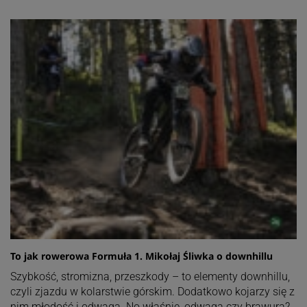
To jak rowerowa Formuła 1. Mikołaj Śliwka o downhillu
Szybkość, stromizna, przeszkody – to elementy downhillu,
czyli zjazdu w kolarstwie górskim. Dodatkowo kojarzy się z
nim młodość i odwaga. No właśnie, odwaga czy brawura?…