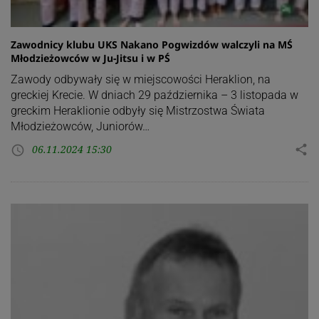
Zawodnicy klubu UKS Nakano Pogwizdów walczyli na MŚ
Młodzieżowców w Ju-Jitsu i w PŚ
Zawody odbywały się w miejscowości Heraklion, na
greckiej Krecie. W dniach 29 października – 3 listopada w
greckim Heraklionie odbyły się Mistrzostwa Świata
Młodzieżowców, Juniorów…
06.11.2024 15:30
share
access_time