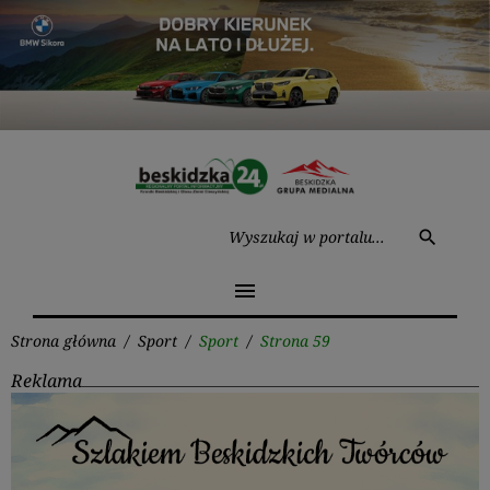
Przejdź
do
treści
Wysz
search
menu
Strona główna
/
Sport
/
Sport
/
Strona 59
Reklama