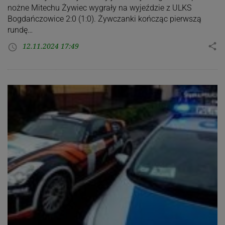
nożne Mitechu Żywiec wygrały na wyjeździe z ULKS
Bogdańczowice 2:0 (1:0). Żywczanki kończąc pierwszą
rundę…
12.11.2024 17:49
share
access_time