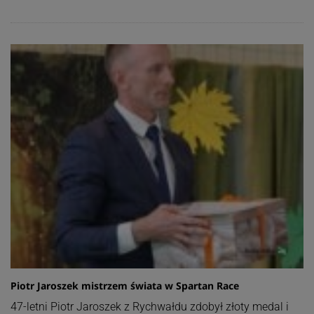
Piotr Jaroszek mistrzem świata w Spartan Race
47-letni Piotr Jaroszek z Rychwałdu zdobył złoty medal i