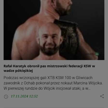
Rafał Haratyk obronił pas mistrzowski federacji KSW w
wadze półciężkiej
Podczas wczorajszej gali XTB KSW 100 w Gliwicach
zawodnik z Ochab pokonał przez nokaut Marcina Wójcika.
W pierwszej rundzie do Wójcik inicjował ataki, a w…
17.11.2024 12:52
share
access_time