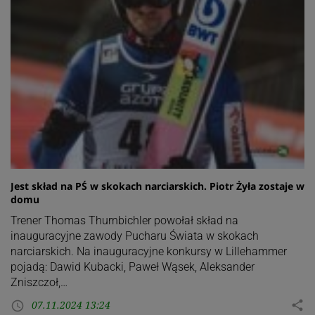
Jest skład na PŚ w skokach narciarskich. Piotr Żyła zostaje w
domu
Trener Thomas Thurnbichler powołał skład na
inauguracyjne zawody Pucharu Świata w skokach
narciarskich. Na inauguracyjne konkursy w Lillehammer
pojadą: Dawid Kubacki, Paweł Wąsek, Aleksander
Zniszczoł,…
07.11.2024 13:24
share
access_time