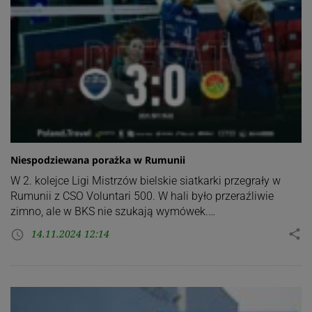
Niespodziewana porażka w Rumunii
W 2. kolejce Ligi Mistrzów bielskie siatkarki przegrały w
Rumunii z CSO Voluntari 500. W hali było przeraźliwie
zimno, ale w BKS nie szukają wymówek.…
14.11.2024 12:14
share
access_time