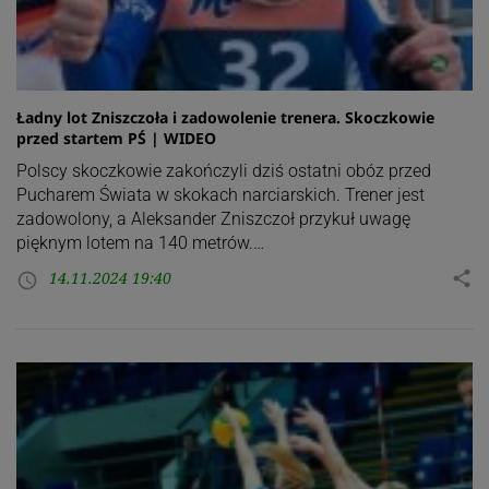
Ładny lot Zniszczoła i zadowolenie trenera. Skoczkowie
przed startem PŚ | WIDEO
Polscy skoczkowie zakończyli dziś ostatni obóz przed
Pucharem Świata w skokach narciarskich. Trener jest
zadowolony, a Aleksander Zniszczoł przykuł uwagę
pięknym lotem na 140 metrów.…
14.11.2024 19:40
share
access_time