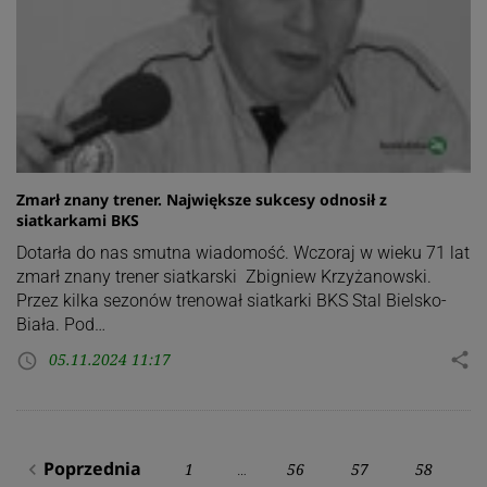
Zmarł znany trener. Największe sukcesy odnosił z
siatkarkami BKS
Dotarła do nas smutna wiadomość. Wczoraj w wieku 71 lat
zmarł znany trener siatkarski Zbigniew Krzyżanowski.
Przez kilka sezonów trenował siatkarki BKS Stal Bielsko-
Biała. Pod…
05.11.2024 11:17
share
access_time
Stronicowanie
Poprzednia
1
56
57
58
navigate_before
…