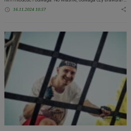
16.11.2024 10:57
share
access_time