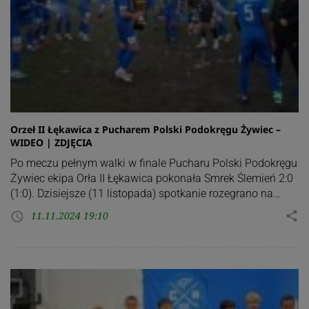
Orzeł II Łękawica z Pucharem Polski Podokręgu Żywiec –
WIDEO | ZDJĘCIA
Po meczu pełnym walki w finale Pucharu Polski Podokręgu
Żywiec ekipa Orła II Łękawica pokonała Smrek Ślemień 2:0
(1:0). Dzisiejsze (11 listopada) spotkanie rozegrano na…
11.11.2024 19:10
share
access_time