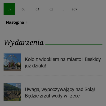
wpisów
60
61
62
407
59
…
Następna
navigate_next
Wydarzenia
Koło z widokiem na miasto i Beskidy
już działa!
Uwaga, wypoczywający nad Sołą!
Będzie zrzut wody w rzece