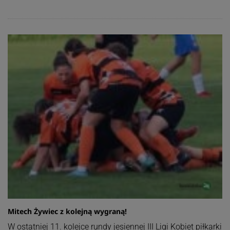
Mitech Żywiec z kolejną wygraną!
W ostatniej 11. kolejce rundy jesiennej III Ligi Kobiet piłkarki