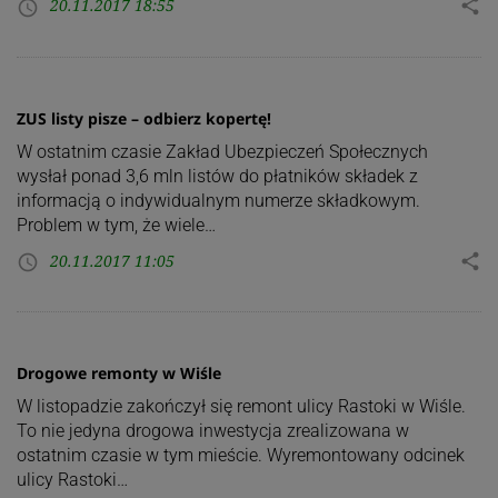
20.11.2017 18:55
share
access_time
ZUS listy pisze – odbierz kopertę!
W ostatnim czasie Zakład Ubezpieczeń Społecznych
wysłał ponad 3,6 mln listów do płatników składek z
informacją o indywidualnym numerze składkowym.
Problem w tym, że wiele…
20.11.2017 11:05
share
access_time
Drogowe remonty w Wiśle
W listopadzie zakończył się remont ulicy Rastoki w Wiśle.
To nie jedyna drogowa inwestycja zrealizowana w
ostatnim czasie w tym mieście. Wyremontowany odcinek
ulicy Rastoki…