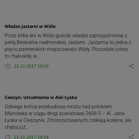
Władze Jastarni w Wiśle
Przez kilka dni w Wiśle gościły władze zaprzyjaźnionej z
perłą Beskidów nadmorskiej Jastarni. Jastarnia to jedna z
pięciu partnerskich miejscowości Wisły. Pozostałe cztery
to: Hukvaldy w…
22.11.2017 10:55
share
access_time
Cieszyn: Utrudnienia w Alei Łyska
Dobiega końca przebudowa mostu nad potokiem
Młynówka w ciągu drogi powiatowej 2608 S – Al. Jana
Łyska w Cieszynie. Zmotoryzowanych czekają kolejne, ale
chyba już…
21.11.2017 19:14
share
access_time