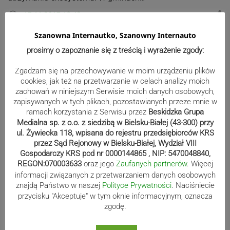
17.11.2017 18:42
share
access_time
Szanowna Internautko, Szanowny Internauto
prosimy o zapoznanie się z treścią i wyrażenie zgody:
W Zebrzydowicach konsultują
Zgadzam się na przechowywanie w moim urządzeniu plików
W gminie Zebrzydowice rozpoczęły się konsultacje
cookies, jak też na przetwarzanie w celach analizy moich
zachowań w niniejszym Serwisie moich danych osobowych,
społeczne, dotyczące “Programu Przeciwdziałania
zapisywanych w tych plikach, pozostawianych przeze mnie w
Przemocy w Rodzinie oraz Ochrony Ofiar Przemocy w
ramach korzystania z Serwisu przez
Beskidzka Grupa
Rodzinie w Gminie Zebrzydowice na lata 2018-2025”.…
Medialna sp. z o.o. z siedzibą w Bielsku-Białej (43-300) przy
16.11.2017 14:30
share
access_time
ul. Żywiecka 118, wpisana do rejestru przedsiębiorców KRS
przez Sąd Rejonowy w Bielsku-Białej, Wydział VIII
Gospodarczy KRS pod nr 0000144865 , NIP: 5470048840,
REGON:070003633
oraz jego
Zaufanych partnerów
. Więcej
Stronicowanie
informacji związanych z przetwarzaniem danych osobowych
Poprzednia
1
663
664
665
navigate_before
…
znajdą Państwo w naszej
Polityce Prywatności
. Naciśniecie
wpisów
przycisku "Akceptuje" w tym oknie informacyjnym, oznacza
zgodę.
667
668
669
697
666
…