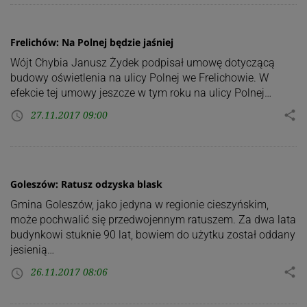
Frelichów: Na Polnej będzie jaśniej
Wójt Chybia Janusz Żydek podpisał umowę dotyczącą
budowy oświetlenia na ulicy Polnej we Frelichowie. W
efekcie tej umowy jeszcze w tym roku na ulicy Polnej…
27.11.2017 09:00
share
access_time
Goleszów: Ratusz odzyska blask
Gmina Goleszów, jako jedyna w regionie cieszyńskim,
może pochwalić się przedwojennym ratuszem. Za dwa lata
budynkowi stuknie 90 lat, bowiem do użytku został oddany
jesienią…
26.11.2017 08:06
share
access_time