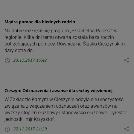
Mądra pomoc dla biednych rodzin
Na dobre rozkręcił się program „Szlachetna Paczka” w
regionie. Kilka dni temu otwarta została baza rodzin
potrzebujących pomocy. Również na Śląsku Cieszyńskim
dary dotrą do…
23.11.2017 15:42
share
access_time
Cieszyn: Odznaczenia i awanse dla służby więziennej
W Zakładzie Karnym w Cieszynie odbyła się uroczystość
związana z wręczeniem odznaczeń oraz awansów na
wyższy stopień służbowy i stanowisko służbowe. Dyrektor
jednostki, mjr Krzysztof…
22.11.2017 21:29
share
access_time