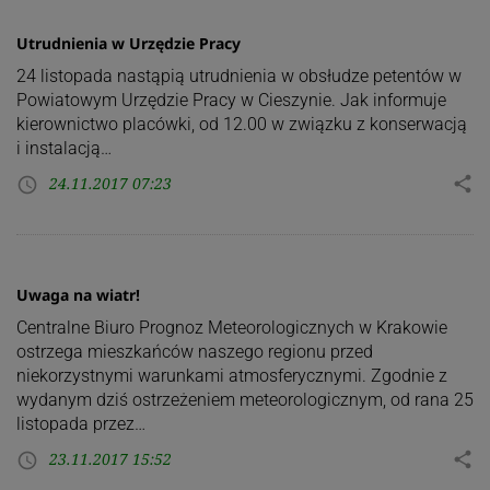
Utrudnienia w Urzędzie Pracy
24 listopada nastąpią utrudnienia w obsłudze petentów w
Powiatowym Urzędzie Pracy w Cieszynie. Jak informuje
kierownictwo placówki, od 12.00 w związku z konserwacją
i instalacją…
24.11.2017 07:23
share
access_time
Uwaga na wiatr!
Centralne Biuro Prognoz Meteorologicznych w Krakowie
ostrzega mieszkańców naszego regionu przed
niekorzystnymi warunkami atmosferycznymi. Zgodnie z
wydanym dziś ostrzeżeniem meteorologicznym, od rana 25
listopada przez…
23.11.2017 15:52
share
access_time