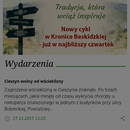
Kategoria:
Wydarzenia
Wydarzenia
Cieszyn wolny od wścieklizny
Zagrożenie wścieklizną w Cieszynie zniknęło. Po trzech
miesiącach, jakie minęły od czasu wykrycia choroby u
nietoperza znalezionego w jednym z budynków przy ulicy
Bobreckiej, Powiatowy…
27.11.2017 15:22
share
access_time