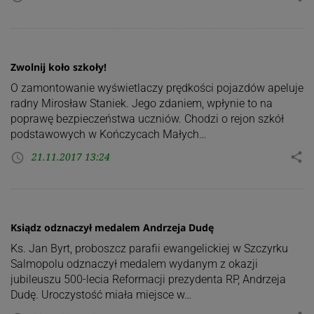
Zwolnij koło szkoły!
O zamontowanie wyświetlaczy prędkości pojazdów apeluje
radny Mirosław Staniek. Jego zdaniem, wpłynie to na
poprawę bezpieczeństwa uczniów. Chodzi o rejon szkół
podstawowych w Kończycach Małych…
21.11.2017 13:24
share
access_time
Ksiądz odznaczył medalem Andrzeja Dudę
Ks. Jan Byrt, proboszcz parafii ewangelickiej w Szczyrku
Salmopolu odznaczył medalem wydanym z okazji
jubileuszu 500-lecia Reformacji prezydenta RP, Andrzeja
Dudę. Uroczystość miała miejsce w…