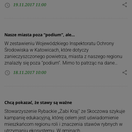
19.11.2017 11:00
share
access_time
Nasze miasta poza “podium”, ale…
W zestawieniu Wojewódzkiego Inspektoratu Ochrony
Środowiska w Katowicach, które dotyczy
zanieczyszczonego powietrza, miasta z naszego regionu
znalazły się poza “podium”. Mimo to patrząc na dane…
18.11.2017 10:00
share
access_time
Chcą pokazać, że stawy są ważne
Stowarzyszenie Rybackie „Żabi Kraj” ze Skoczowa szykuje
kampanię edukacyjną, której celem jest uświadomienie
mieszkańcom regionu roli i znaczenia stawów rybnych w
utrzymaniu ekosystemu. W gminach…