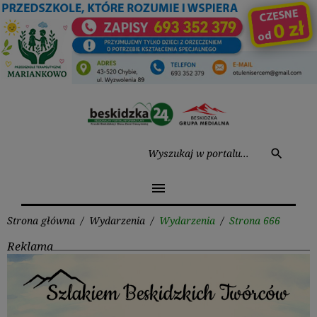
Przejdź
do
treści
Wysz
search
menu
Strona główna
/
Wydarzenia
/
Wydarzenia
/
Strona 666
Reklama