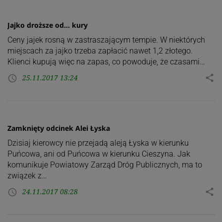
Jajko droższe od… kury
Ceny jajek rosną w zastraszającym tempie. W niektórych
miejscach za jajko trzeba zapłacić nawet 1,2 złotego.
Klienci kupują więc na zapas, co powoduje, że czasami…
25.11.2017 13:24
share
access_time
Zamknięty odcinek Alei Łyska
Dzisiaj kierowcy nie przejadą aleją Łyska w kierunku
Puńcowa, ani od Puńcowa w kierunku Cieszyna. Jak
komunikuje Powiatowy Zarząd Dróg Publicznych, ma to
związek z…
24.11.2017 08:28
share
access_time