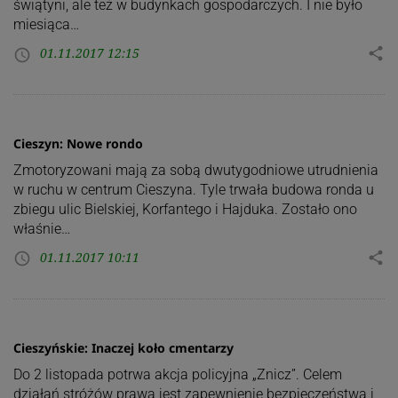
świątyni, ale też w budynkach gospodarczych. I nie było
miesiąca…
01.11.2017 12:15
share
access_time
Cieszyn: Nowe rondo
Zmotoryzowani mają za sobą dwutygodniowe utrudnienia
w ruchu w centrum Cieszyna. Tyle trwała budowa ronda u
zbiegu ulic Bielskiej, Korfantego i Hajduka. Zostało ono
właśnie…
01.11.2017 10:11
share
access_time
Cieszyńskie: Inaczej koło cmentarzy
Do 2 listopada potrwa akcja policyjna „Znicz”. Celem
działań stróżów prawa jest zapewnienie bezpieczeństwa i