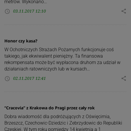
metrów. Wykonano…
03.11.2017 12:10
share
access_time
Honor czy kasa?
W Ochotniczych Strażach Pożarnych funkcjonuje coś
takiego, jak ekwiwalent pieniężny. Ta finansowa
rekompensata może być wypłacona druhom za udział w
działaniach ratowniczych lub w kursach…
02.11.2017 12:41
share
access_time
“Cracovia” z Krakowa do Pragi przez cały rok
Dobra wiadomość dla podróżujących z Oświęcimia,
Brzeszcz, Czechowic-Dziedzic i Zebrzydowic do Republiki
Czeskiej. W tym roku pomiędzy 14 kwietnia a 1