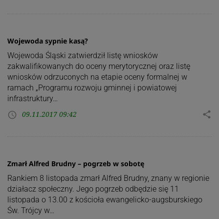
Wojewoda sypnie kasą?
Wojewoda Śląski zatwierdził listę wniosków
zakwalifikowanych do oceny merytorycznej oraz listę
wniosków odrzuconych na etapie oceny formalnej w
ramach „Programu rozwoju gminnej i powiatowej
infrastruktury…
09.11.2017 09:42
share
access_time
Zmarł Alfred Brudny – pogrzeb w sobotę
Rankiem 8 listopada zmarł Alfred Brudny, znany w regionie
działacz społeczny. Jego pogrzeb odbędzie się 11
listopada o 13.00 z kościoła ewangelicko-augsburskiego
Św. Trójcy w…