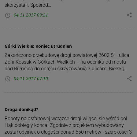
skorzystali. Spośród…
04.11.2017 09:21
share
access_time
Górki Wielkie: Koniec utrudnień
Zakończono przebudowę drogi powiatowej 2602 S – ulica
Zofii Kossak w Górkach Wielkich – na odcinku od mostu
nad Brennicą do obrębu skrzyżowania z ulicami Bielską…
04.11.2017 07:10
share
access_time
Droga donikąd?
Roboty na asfaltowej wstążce drogi wijącej się wśród pól
i łąk dobiegły końca. Zgodnie z projektem wybudowany
został odcinek o długości ponad 550 metrów i szerokości 3