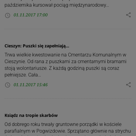
października kursował pociąg międzynarodowy…
01.11.2017 17:00
share
access_time
Cieszyn: Puszki się zapełniają…
Trwa wielkie kwestowanie na Cmentarzu Komunalnym w
Cieszynie. Od rana z puszkami za cmentarnymi bramami
stoją wolontariusze. Z każdą godziną puszki są coraz
pełniejsze. Cała…
01.11.2017 15:46
share
access_time
Ksiądz na tropie skarbów
Od dobrego roku trwały gruntowne porządki w kościele
parafialnym w Pogwizdowie. Sprzątano głównie na strychu