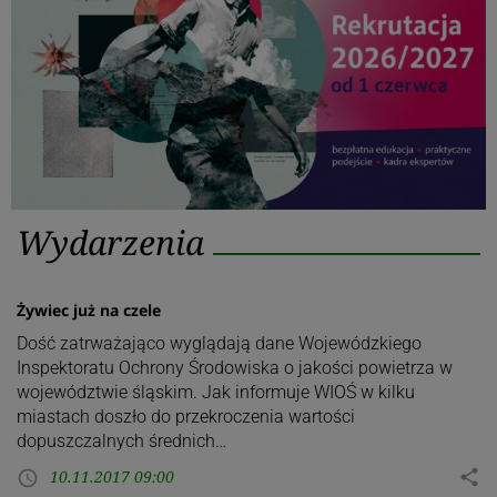
Kategoria:
Wydarzenia
Wydarzenia
Żywiec już na czele
Dość zatrważająco wyglądają dane Wojewódzkiego
Inspektoratu Ochrony Środowiska o jakości powietrza w
województwie śląskim. Jak informuje WIOŚ w kilku
miastach doszło do przekroczenia wartości
dopuszczalnych średnich…
10.11.2017 09:00
share
access_time