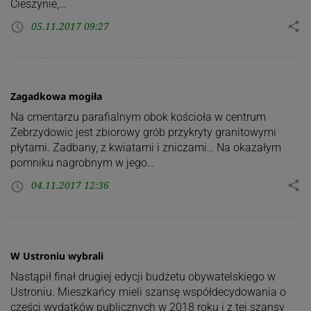
Cieszynie,…
05.11.2017 09:27
share
access_time
Zagadkowa mogiła
Na cmentarzu parafialnym obok kościoła w centrum
Zebrzydowic jest zbiorowy grób przykryty granitowymi
płytami. Zadbany, z kwiatami i zniczami… Na okazałym
pomniku nagrobnym w jego…
04.11.2017 12:36
share
access_time
W Ustroniu wybrali
Nastąpił finał drugiej edycji budżetu obywatelskiego w
Ustroniu. Mieszkańcy mieli szansę współdecydowania o
części wydatków publicznych w 2018 roku i z tej szansy