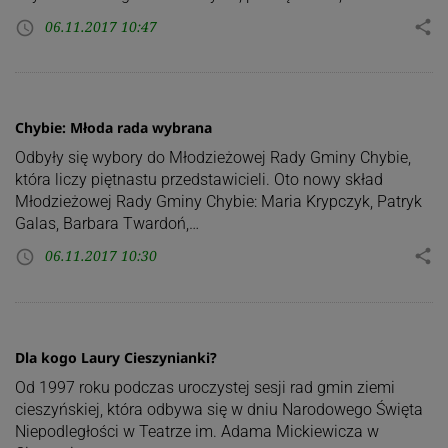
06.11.2017 10:47
share
access_time
Chybie: Młoda rada wybrana
Odbyły się wybory do Młodzieżowej Rady Gminy Chybie,
która liczy piętnastu przedstawicieli. Oto nowy skład
Młodzieżowej Rady Gminy Chybie: Maria Krypczyk, Patryk
Galas, Barbara Twardoń,…
06.11.2017 10:30
share
access_time
Dla kogo Laury Cieszynianki?
Od 1997 roku podczas uroczystej sesji rad gmin ziemi
cieszyńskiej, która odbywa się w dniu Narodowego Święta
Niepodległości w Teatrze im. Adama Mickiewicza w