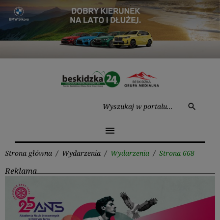
Przejdź
do
treści
Wysz
search
menu
Strona główna
/
Wydarzenia
/
Wydarzenia
/
Strona 668
Reklama