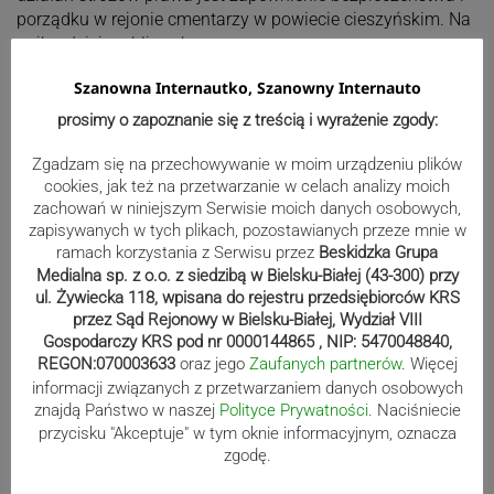
porządku w rejonie cmentarzy w powiecie cieszyńskim. Na
najbardziej ruchliwych…
01.11.2017 00:21
share
access_time
Szanowna Internautko, Szanowny Internauto
prosimy o zapoznanie się z treścią i wyrażenie zgody:
Zgadzam się na przechowywanie w moim urządzeniu plików
cookies, jak też na przetwarzanie w celach analizy moich
Kiedy w niebie czekają aniołki…
zachowań w niniejszym Serwisie moich danych osobowych,
Nie ma dnia, żeby o nich nie myślała. Chociaż stara się
zapisywanych w tych plikach, pozostawianych przeze mnie w
normalnie żyć, przychodzą chwile, w których tęskni w
ramach korzystania z Serwisu przez
Beskidzka Grupa
sposób nieprawdopodobny. Zastanawia się, co by…
Medialna sp. z o.o. z siedzibą w Bielsku-Białej (43-300) przy
ul. Żywiecka 118, wpisana do rejestru przedsiębiorców KRS
31.10.2017 20:14
share
access_time
przez Sąd Rejonowy w Bielsku-Białej, Wydział VIII
Gospodarczy KRS pod nr 0000144865 , NIP: 5470048840,
REGON:070003633
oraz jego
Zaufanych partnerów
. Więcej
informacji związanych z przetwarzaniem danych osobowych
Stronicowanie
znajdą Państwo w naszej
Polityce Prywatności
. Naciśniecie
Poprzednia
1
665
666
667
navigate_before
…
wpisów
przycisku "Akceptuje" w tym oknie informacyjnym, oznacza
zgodę.
669
670
671
697
668
…