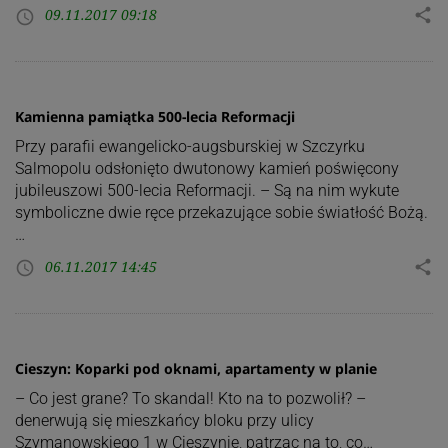
09.11.2017 09:18
share
access_time
Kamienna pamiątka 500-lecia Reformacji
Przy parafii ewangelicko-augsburskiej w Szczyrku
Salmopolu odsłonięto dwutonowy kamień poświęcony
jubileuszowi 500-lecia Reformacji. – Są na nim wykute
symboliczne dwie ręce przekazujące sobie światłość Bożą.
…
06.11.2017 14:45
share
access_time
Cieszyn: Koparki pod oknami, apartamenty w planie
– Co jest grane? To skandal! Kto na to pozwolił? –
denerwują się mieszkańcy bloku przy ulicy
Szymanowskiego 1 w Cieszynie, patrząc na to, co…