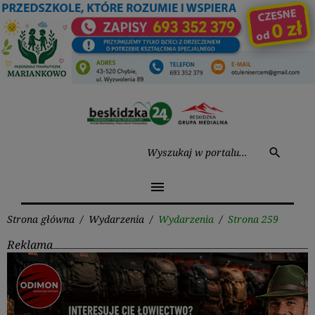
Przejdź
do
treści
Wysz
search
menu
Strona główna
/
Wydarzenia
/
Wydarzenia
/
Strona 259
Reklama