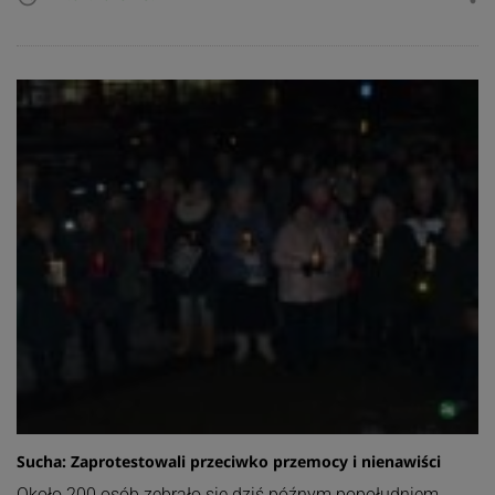
Sucha: Zaprotestowali przeciwko przemocy i nienawiści
Około 200 osób zebrało się dziś późnym popołudniem