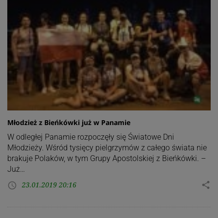
Młodzież z Bieńkówki już w Panamie
W odległej Panamie rozpoczęły się Światowe Dni
Młodzieży. Wśród tysięcy pielgrzymów z całego świata nie
brakuje Polaków, w tym Grupy Apostolskiej z Bieńkówki. –
Już…
23.01.2019 20:16
share
access_time