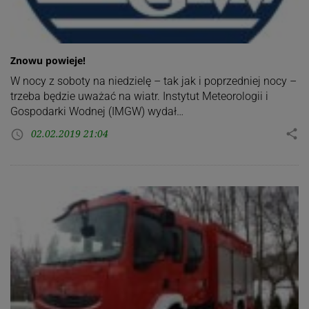
Znowu powieje!
W nocy z soboty na niedzielę – tak jak i poprzedniej nocy –
trzeba będzie uważać na wiatr. Instytut Meteorologii i
Gospodarki Wodnej (IMGW) wydał…
02.02.2019 21:04
share
access_time