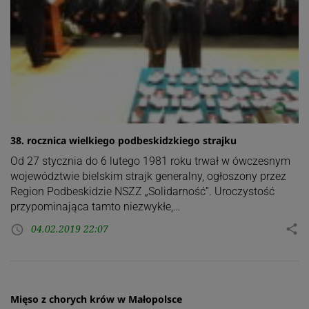
38. rocznica wielkiego podbeskidzkiego strajku
Od 27 stycznia do 6 lutego 1981 roku trwał w ówczesnym
województwie bielskim strajk generalny, ogłoszony przez
Region Podbeskidzie NSZZ „Solidarność”. Uroczystość
przypominająca tamto niezwykłe,…
04.02.2019 22:07
share
access_time
Mięso z chorych krów w Małopolsce