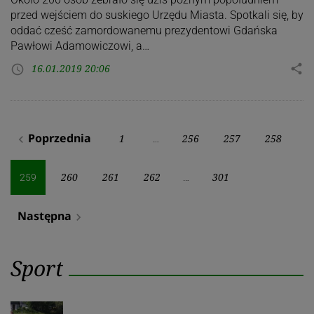
przed wejściem do suskiego Urzędu Miasta. Spotkali się, by
oddać cześć zamordowanemu prezydentowi Gdańska
Pawłowi Adamowiczowi, a…
16.01.2019 20:06
share
access_time
Stronicowanie
Poprzednia
1
256
257
258
navigate_before
…
wpisów
260
261
262
301
259
…
Następna
navigate_next
Sport