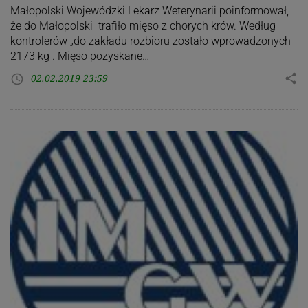
Małopolski Wojewódzki Lekarz Weterynarii poinformował,
że do Małopolski trafiło mięso z chorych krów. Według
kontrolerów „do zakładu rozbioru zostało wprowadzonych
2173 kg . Mięso pozyskane…
02.02.2019 23:59
share
access_time