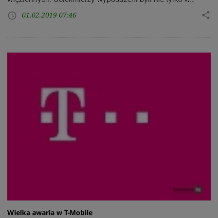
01.02.2019 07:46
share
access_time
Wielka awaria w T-Mobile