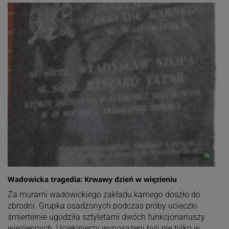
Wadowicka tragedia: Krwawy dzień w więzieniu
Za murami wadowickiego zakładu karnego doszło do
zbrodni. Grupka osadzonych podczas próby ucieczki
śmiertelnie ugodziła sztyletami dwóch funkcjonariuszy
więziennych. Uciekinierzy wyposażeni byli nie tylko w…