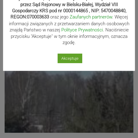
na…
przez Sąd Rejonowy w Bielsku-Białej, Wydział VIII
22.01.2019 15:20
share
access_time
Gospodarczy KRS pod nr 0000144865 , NIP: 5470048840,
REGON:070003633
oraz jego
Zaufanych partnerów
. Więcej
informacji związanych z przetwarzaniem danych osobowych
znajdą Państwo w naszej
Polityce Prywatności
. Naciśniecie
przycisku "Akceptuje" w tym oknie informacyjnym, oznacza
zgodę.
Akceptuje