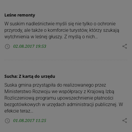
Leśne remonty
W suskim nadleśnictwie myśli się nie tylko o ochronie
przyrody, ale także o komforcie turystów, którzy szukają
wytchnienia w leśnej głuszy. Z myślą o nich…
02.08.2017 19:53
share
access_time
Sucha: Z kartą do urzędu
Suska gmina przystąpiła do realizowanego przez
Ministerstwo Rozwoju we współpracy z Krajową Izbą
Rozliczeniową programu upowszechnienie płatności
bezgotówkowych w urzędach administracji publicznej. W
efekcie teraz…
01.08.2017 11:25
share
access_time