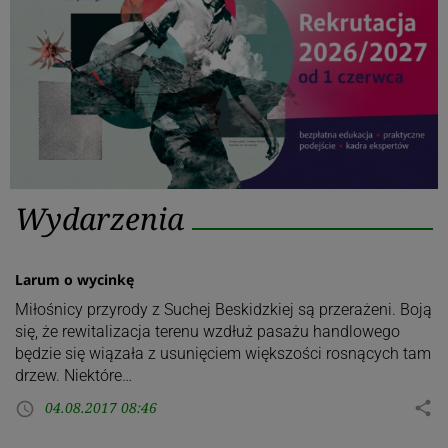
Kategoria:
Wydarzenia
Wydarzenia
Larum o wycinkę
Miłośnicy przyrody z Suchej Beskidzkiej są przerażeni. Boją
się, że rewitalizacja terenu wzdłuż pasażu handlowego
będzie się wiązała z usunięciem większości rosnących tam
drzew. Niektóre…
04.08.2017 08:46
share
access_time