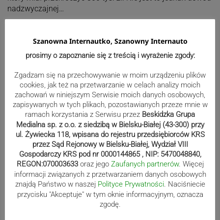
nadzwyczajnej…
22.07.2017 08:21
share
access_time
Szanowna Internautko, Szanowny Internauto
prosimy o zapoznanie się z treścią i wyrażenie zgody:
Posłowie o Sądzie Najwyższym
Zgadzam się na przechowywanie w moim urządzeniu plików
cookies, jak też na przetwarzanie w celach analizy moich
Wczorajsze głosowanie w Sejmie o zmianie ustroju Sądu
zachowań w niniejszym Serwisie moich danych osobowych,
Najwyższego nadal wywołuje olbrzymie emocje nie tylko
zapisywanych w tych plikach, pozostawianych przeze mnie w
wśród parlamentarzystów, ale także wyborców. Za
ramach korzystania z Serwisu przez
Beskidzka Grupa
przyjęciem ustawy zagłosowało 235…
Medialna sp. z o.o. z siedzibą w Bielsku-Białej (43-300) przy
ul. Żywiecka 118, wpisana do rejestru przedsiębiorców KRS
21.07.2017 16:11
share
access_time
przez Sąd Rejonowy w Bielsku-Białej, Wydział VIII
Gospodarczy KRS pod nr 0000144865 , NIP: 5470048840,
REGON:070003633
oraz jego
Zaufanych partnerów
. Więcej
informacji związanych z przetwarzaniem danych osobowych
Stronicowanie
znajdą Państwo w naszej
Polityce Prywatności
. Naciśniecie
Poprzednia
1
284
285
286
navigate_before
…
wpisów
przycisku "Akceptuje" w tym oknie informacyjnym, oznacza
zgodę.
288
289
290
301
287
…