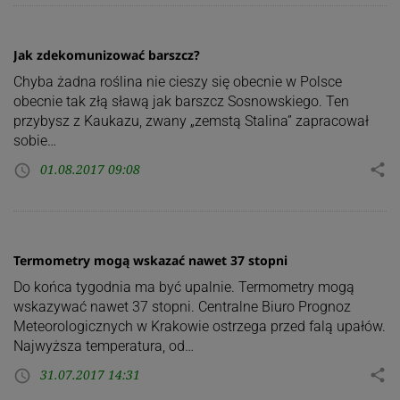
Jak zdekomunizować barszcz?
Chyba żadna roślina nie cieszy się obecnie w Polsce
obecnie tak złą sławą jak barszcz Sosnowskiego. Ten
przybysz z Kaukazu, zwany „zemstą Stalina” zapracował
sobie…
01.08.2017 09:08
share
access_time
Termometry mogą wskazać nawet 37 stopni
Do końca tygodnia ma być upalnie. Termometry mogą
wskazywać nawet 37 stopni. Centralne Biuro Prognoz
Meteorologicznych w Krakowie ostrzega przed falą upałów.
Najwyższa temperatura, od…
31.07.2017 14:31
share
access_time