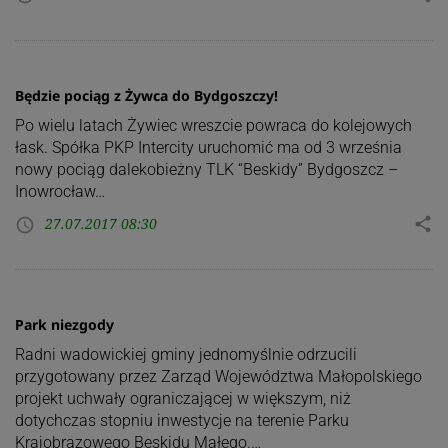
Będzie pociąg z Żywca do Bydgoszczy!
Po wielu latach Żywiec wreszcie powraca do kolejowych
łask. Spółka PKP Intercity uruchomić ma od 3 września
nowy pociąg dalekobieżny TLK “Beskidy” Bydgoszcz –
Inowrocław…
27.07.2017 08:30
share
access_time
Park niezgody
Radni wadowickiej gminy jednomyślnie odrzucili
przygotowany przez Zarząd Województwa Małopolskiego
projekt uchwały ograniczającej w większym, niż
dotychczas stopniu inwestycje na terenie Parku
Krajobrazowego Beskidu Małego.…