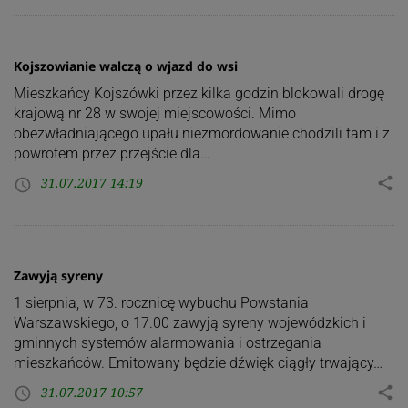
Kojszowianie walczą o wjazd do wsi
Mieszkańcy Kojszówki przez kilka godzin blokowali drogę
krajową nr 28 w swojej miejscowości. Mimo
obezwładniającego upału niezmordowanie chodzili tam i z
powrotem przez przejście dla…
31.07.2017 14:19
share
access_time
Zawyją syreny
1 sierpnia, w 73. rocznicę wybuchu Powstania
Warszawskiego, o 17.00 zawyją syreny wojewódzkich i
gminnych systemów alarmowania i ostrzegania
mieszkańców. Emitowany będzie dźwięk ciągły trwający…
31.07.2017 10:57
share
access_time