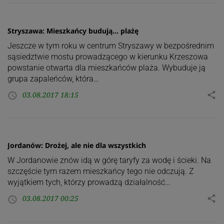
Stryszawa: Mieszkańcy budują… plażę
Jeszcze w tym roku w centrum Stryszawy w bezpośrednim
sąsiedztwie mostu prowadzącego w kierunku Krzeszowa
powstanie otwarta dla mieszkańców plaża. Wybuduje ją
grupa zapaleńców, która…
03.08.2017 18:15
share
access_time
Jordanów: Drożej, ale nie dla wszystkich
W Jordanowie znów idą w górę taryfy za wodę i ścieki. Na
szczęście tym razem mieszkańcy tego nie odczują. Z
wyjątkiem tych, którzy prowadzą działalność…
03.08.2017 00:25
share
access_time