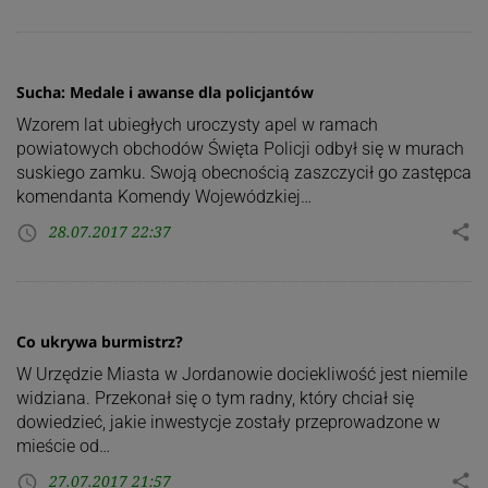
Sucha: Medale i awanse dla policjantów
Wzorem lat ubiegłych uroczysty apel w ramach
powiatowych obchodów Święta Policji odbył się w murach
suskiego zamku. Swoją obecnością zaszczycił go zastępca
komendanta Komendy Wojewódzkiej…
28.07.2017 22:37
share
access_time
Co ukrywa burmistrz?
W Urzędzie Miasta w Jordanowie dociekliwość jest niemile
widziana. Przekonał się o tym radny, który chciał się
dowiedzieć, jakie inwestycje zostały przeprowadzone w
mieście od…
27.07.2017 21:57
share
access_time