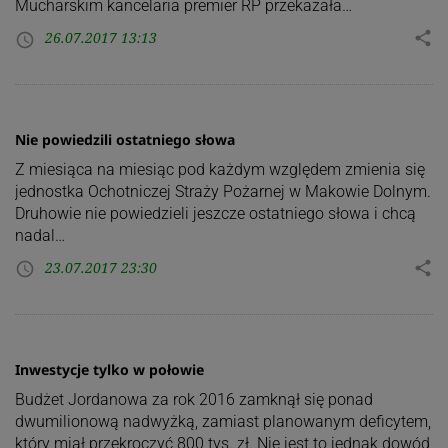
Mucharskim kancelaria premier RP przekazała…
26.07.2017 13:13
share
access_time
Nie powiedzili ostatniego słowa
Z miesiąca na miesiąc pod każdym względem zmienia się
jednostka Ochotniczej Straży Pożarnej w Makowie Dolnym.
Druhowie nie powiedzieli jeszcze ostatniego słowa i chcą
nadal…
23.07.2017 23:30
share
access_time
Inwestycje tylko w połowie
Budżet Jordanowa za rok 2016 zamknął się ponad
dwumilionową nadwyżką, zamiast planowanym deficytem,
który miał przekroczyć 800 tys. zł. Nie jest to jednak dowód