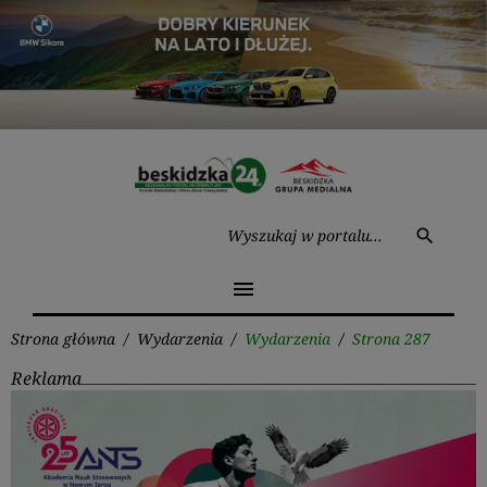
Przejdź
do
treści
Wysz
search
menu
Strona główna
/
Wydarzenia
/
Wydarzenia
/
Strona 287
Reklama