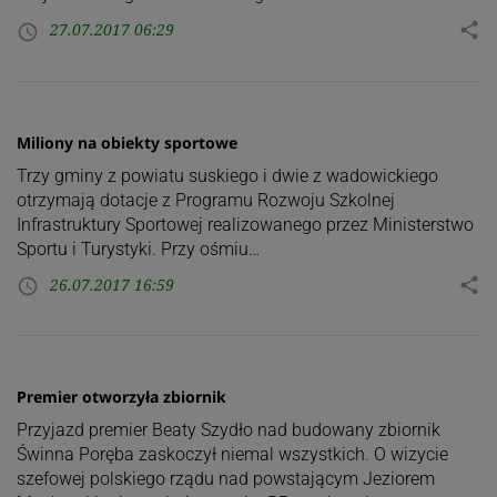
27.07.2017 06:29
share
access_time
Miliony na obiekty sportowe
Trzy gminy z powiatu suskiego i dwie z wadowickiego
otrzymają dotacje z Programu Rozwoju Szkolnej
Infrastruktury Sportowej realizowanego przez Ministerstwo
Sportu i Turystyki. Przy ośmiu…
26.07.2017 16:59
share
access_time
Premier otworzyła zbiornik
Przyjazd premier Beaty Szydło nad budowany zbiornik
Świnna Poręba zaskoczył niemal wszystkich. O wizycie
szefowej polskiego rządu nad powstającym Jeziorem