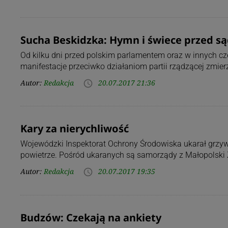
Sucha Beskidzka: Hymn i świece przed s
Od kilku dni przed polskim parlamentem oraz w innych czę
manifestacje przeciwko działaniom partii rządzącej zmier
Autor:
Redakcja
20.07.2017 21:36
access_time
Kary za nierychliwość
Wojewódzki Inspektorat Ochrony Środowiska ukarał grzyw
powietrze. Pośród ukaranych są samorządy z Małopolski
Autor:
Redakcja
20.07.2017 19:35
access_time
Budzów: Czekają na ankiety