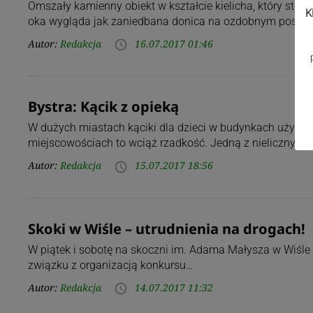
Omszały kamienny obiekt w kształcie kielicha, który stoi 
K
oka wygląda jak zaniedbana donica na ozdobnym postu
Autor:
Redakcja
16.07.2017 01:46
access_time
Bystra: Kącik z opieką
W dużych miastach kąciki dla dzieci w budynkach użytecz
miejscowościach to wciąż rzadkość. Jedną z nielicznych i
Autor:
Redakcja
15.07.2017 18:56
access_time
Skoki w Wiśle – utrudnienia na drogach!
W piątek i sobotę na skoczni im. Adama Małysza w Wiśle
związku z organizacją konkursu…
Autor:
Redakcja
14.07.2017 11:32
access_time