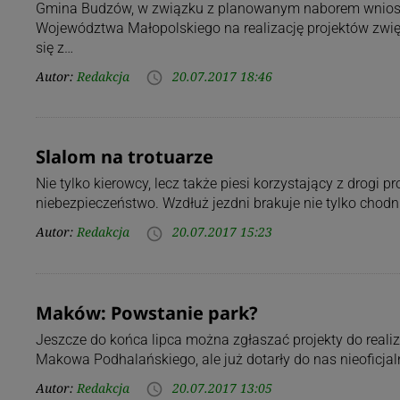
Gmina Budzów, w związku z planowanym naborem wnios
Województwa Małopolskiego na realizację projektów zwię
się z…
Autor:
Redakcja
20.07.2017 18:46
access_time
Slalom na trotuarze
Nie tylko kierowcy, lecz także piesi korzystający z drog
niebezpieczeństwo. Wzdłuż jezdni brakuje nie tylko chodn
Autor:
Redakcja
20.07.2017 15:23
access_time
Maków: Powstanie park?
Jeszcze do końca lipca można zgłaszać projekty do real
Makowa Podhalańskiego, ale już dotarły do nas nieoficjal
Autor:
Redakcja
20.07.2017 13:05
access_time