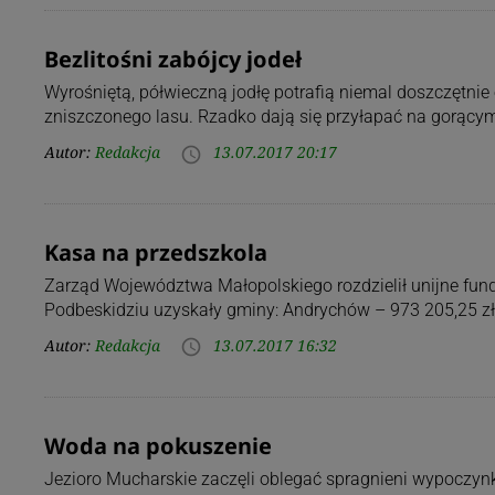
Bezlitośni zabójcy jodeł
Wyrośniętą, półwieczną jodłę potrafią niemal doszczętnie 
zniszczonego lasu. Rzadko dają się przyłapać na gorącym 
Autor:
Redakcja
13.07.2017 20:17
access_time
Kasa na przedszkola
Zarząd Województwa Małopolskiego rozdzielił unijne fun
Podbeskidziu uzyskały gminy: Andrychów – 973 205,25 zł
Autor:
Redakcja
13.07.2017 16:32
access_time
Woda na pokuszenie
Jezioro Mucharskie zaczęli oblegać spragnieni wypoczyn