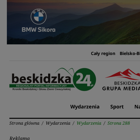
Przejdź
do
treści
Cały region
Bielsko-B
Wydarzenia
Sport
Na
Strona główna
/
Wydarzenia
/
Wydarzenia
/
Strona 288
Reklama