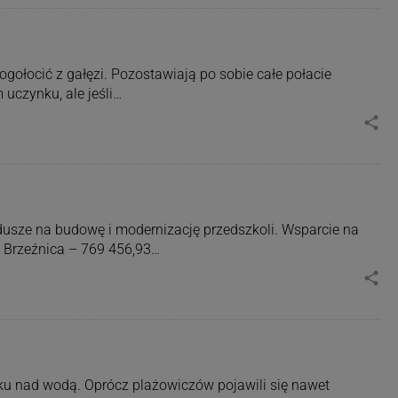
ogołocić z gałęzi. Pozostawiają po sobie całe połacie
uczynku, ale jeśli…
share
dusze na budowę i modernizację przedszkoli. Wsparcie na
 Brzeźnica – 769 456,93…
share
ku nad wodą. Oprócz plażowiczów pojawili się nawet