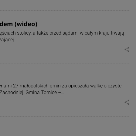
ądem (wideo)
ściach stolicy, a także przed sądami w całym kraju trwają
zającej…
share
nami 27 małopolskich gmin za opieszałą walkę o czyste
 Zachodniej: Gmina Tomice –…
share