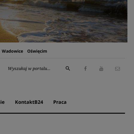
Wadowice
Oświęcim
Wyszukaj:
search
Facebook
Youtube
Kontak
ie
KontaktB24
Praca