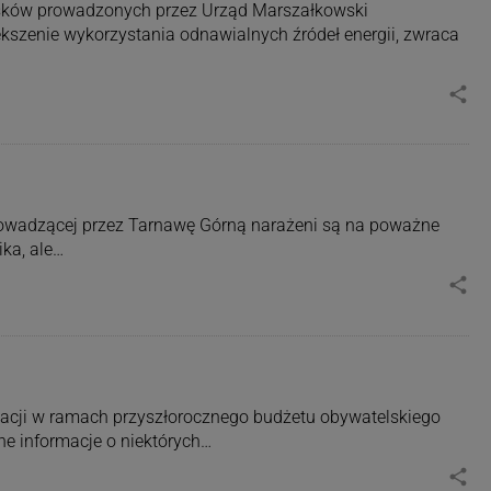
ków prowadzonych przez Urząd Marszałkowski
kszenie wykorzystania odnawialnych źródeł energii, zwraca
share
i prowadzącej przez Tarnawę Górną narażeni są na poważne
ika, ale…
share
izacji w ramach przyszłorocznego budżetu obywatelskiego
ne informacje o niektórych…
share