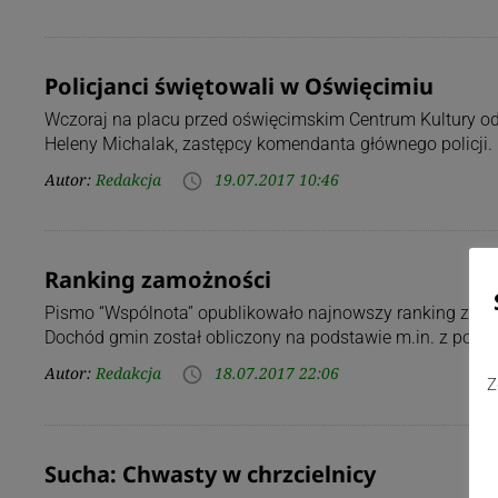
Policjanci świętowali w Oświęcimiu
Wczoraj na placu przed oświęcimskim Centrum Kultury od
Heleny Michalak, zastępcy komendanta głównego policji
Autor:
Redakcja
19.07.2017 10:46
access_time
Ranking zamożności
Pismo “Wspólnota” opublikowało najnowszy ranking zam
Dochód gmin został obliczony na podstawie m.in. z poda
Autor:
Redakcja
18.07.2017 22:06
access_time
Z
Sucha: Chwasty w chrzcielnicy