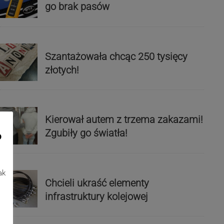
go brak pasów
Szantażowała chcąc 250 tysięcy
złotych!
Kierował autem z trzema zakazami!
Zgubiły go światła!
o
ak
Chcieli ukraść elementy
infrastruktury kolejowej