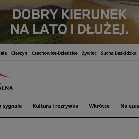
iała
Cieszyn
Czechowice-Dziedzice
Żywiec
Sucha Beskidzka
 sygnale
Kultura i rozrywka
Wkrótce
Na czas