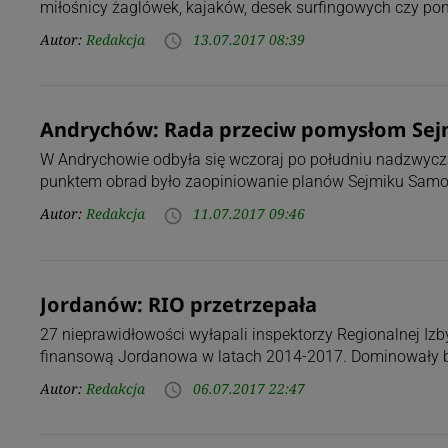
miłośnicy żaglówek, kajaków, desek surfingowych czy p
Autor:
Redakcja
13.07.2017 08:39
access_time
Andrychów: Rada przeciw pomysłom Sej
W Andrychowie odbyła się wczoraj po południu nadzwycz
punktem obrad było zaopiniowanie planów Sejmiku Sam
Autor:
Redakcja
11.07.2017 09:46
access_time
Jordanów: RIO przetrzepała
27 nieprawidłowości wyłapali inspektorzy Regionalnej Iz
finansową Jordanowa w latach 2014-2017. Dominowały bł
Autor:
Redakcja
06.07.2017 22:47
access_time