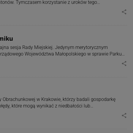
ontonów. Tymczasem korzystanie z uroków tego…
share
miku
ajna sesja Rady Miejskiej. Jedynym merytorycznym
orządowego Województwa Małopolskiego w sprawie Parku…
share
by Obrachunkowej w Krakowie, którzy badali gospodarkę
ędy, które mogą wynikać z niedbałości lub…
share