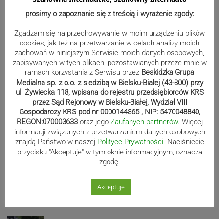
Niedawno przy Gimnazjum w Lachowicach powstało
prosimy o zapoznanie się z treścią i wyrażenie zgody:
boisko z nawierzchnią poliuratanową, dwutorowa bieżnia
oraz skocznia do skoków w dal. Teraz gmina zamierza
Zgadzam się na przechowywanie w moim urządzeniu plików
wziąć się za boisko…
cookies, jak też na przetwarzanie w celach analizy moich
30.05.2017 14:35
share
zachowań w niniejszym Serwisie moich danych osobowych,
access_time
zapisywanych w tych plikach, pozostawianych przeze mnie w
ramach korzystania z Serwisu przez
Beskidzka Grupa
Medialna sp. z o.o. z siedzibą w Bielsku-Białej (43-300) przy
Stronicowanie
ul. Żywiecka 118, wpisana do rejestru przedsiębiorców KRS
Poprzednia
1
288
289
290
przez Sąd Rejonowy w Bielsku-Białej, Wydział VIII
navigate_before
…
wpisów
Gospodarczy KRS pod nr 0000144865 , NIP: 5470048840,
REGON:070003633
oraz jego
Zaufanych partnerów
. Więcej
292
293
294
301
291
…
informacji związanych z przetwarzaniem danych osobowych
znajdą Państwo w naszej
Polityce Prywatności
. Naciśniecie
przycisku "Akceptuje" w tym oknie informacyjnym, oznacza
Następna
navigate_next
zgodę.
Sport
Akceptuje