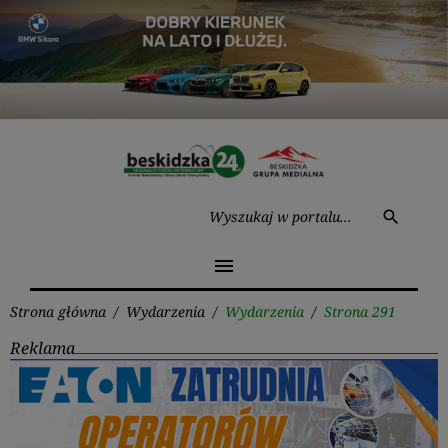
Przejdź
do
treści
Wysz
search
menu
Strona główna
/
Wydarzenia
/
Wydarzenia
/
Strona 291
Reklama