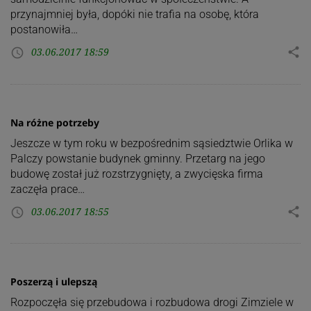
przynajmniej była, dopóki nie trafia na osobę, która
postanowiła…
03.06.2017 18:59
share
access_time
Na różne potrzeby
Jeszcze w tym roku w bezpośrednim sąsiedztwie Orlika w
Palczy powstanie budynek gminny. Przetarg na jego
budowę został już rozstrzygnięty, a zwycięska firma
zaczęła prace…
03.06.2017 18:55
share
access_time
Poszerzą i ulepszą
Rozpoczęła się przebudowa i rozbudowa drogi Zimziele w