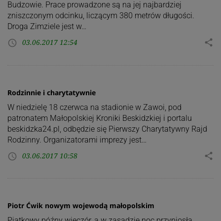
Budzowie. Prace prowadzone są na jej najbardziej
zniszczonym odcinku, liczącym 380 metrów długości.
Droga Zimziele jest w…
03.06.2017 12:54
share
access_time
Rodzinnie i charytatywnie
W niedzielę 18 czerwca na stadionie w Zawoi, pod
patronatem Małopolskiej Kroniki Beskidzkiej i portalu
beskidzka24.pl, odbędzie się Pierwszy Charytatywny Rajd
Rodzinny. Organizatorami imprezy jest…
03.06.2017 10:58
share
access_time
Piotr Ćwik nowym wojewodą małopolskim
Piątkowy późny wieczór, a w zasadzie noc przyniosła