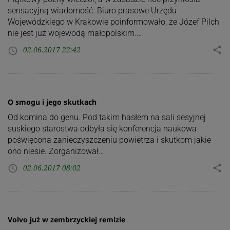
sensacyjną wiadomość. Biuro prasowe Urzędu
Wojewódzkiego w Krakowie poinformowało, że Józef Pilch
nie jest już wojewodą małopolskim.…
02.06.2017 22:42
share
access_time
O smogu i jego skutkach
Od komina do genu. Pod takim hasłem na sali sesyjnej
suskiego starostwa odbyła się konferencja naukowa
poświęcona zanieczyszczeniu powietrza i skutkom jakie
ono niesie. Zorganizował…
02.06.2017 08:02
share
access_time
Volvo już w zembrzyckiej remizie