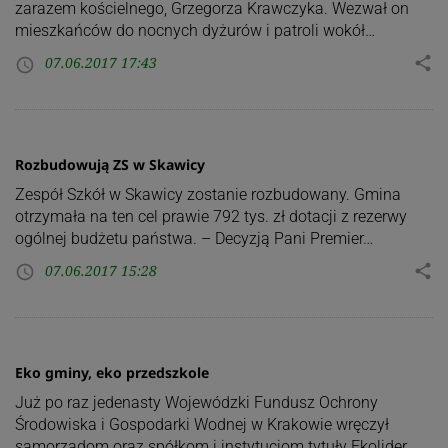
zarazem kościelnego, Grzegorza Krawczyka. Wezwał on
mieszkańców do nocnych dyżurów i patroli wokół…
07.06.2017 17:43
share
access_time
Rozbudowują ZS w Skawicy
Zespół Szkół w Skawicy zostanie rozbudowany. Gmina
otrzymała na ten cel prawie 792 tys. zł dotacji z rezerwy
ogólnej budżetu państwa. – Decyzją Pani Premier…
07.06.2017 15:28
share
access_time
Eko gminy, eko przedszkole
Już po raz jedenasty Wojewódzki Fundusz Ochrony
Środowiska i Gospodarki Wodnej w Krakowie wręczył
samorządom oraz spółkom i instytucjom tytuły Ekolider