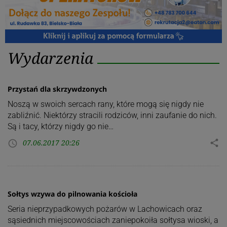
Kategoria:
Wydarzenia
Wydarzenia
Przystań dla skrzywdzonych
Noszą w swoich sercach rany, które mogą się nigdy nie
zabliźnić. Niektórzy stracili rodziców, inni zaufanie do nich.
Są i tacy, którzy nigdy go nie…
07.06.2017 20:26
share
access_time
Sołtys wzywa do pilnowania kościoła
Seria nieprzypadkowych pożarów w Lachowicach oraz
sąsiednich miejscowościach zaniepokoiła sołtysa wioski, a