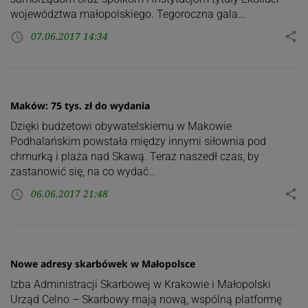
województwa małopolskiego. Tegoroczna gala…
07.06.2017 14:34
share
access_time
Maków: 75 tys. zł do wydania
Dzięki budżetowi obywatelskiemu w Makowie
Podhalańskim powstała między innymi siłownia pod
chmurką i plaża nad Skawą. Teraz naszedł czas, by
zastanowić się, na co wydać…
06.06.2017 21:48
share
access_time
Nowe adresy skarbówek w Małopolsce
Izba Administracji Skarbowej w Krakowie i Małopolski
Urząd Celno – Skarbowy mają nową, wspólną platformę