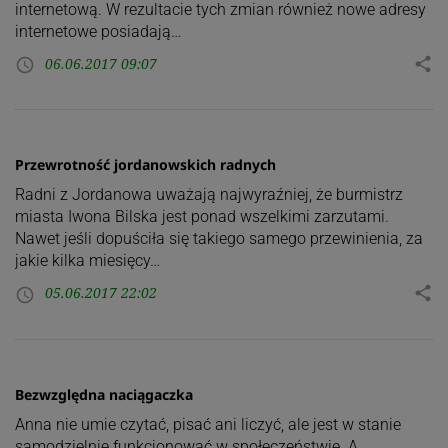
internetową. W rezultacie tych zmian również nowe adresy
internetowe posiadają…
06.06.2017 09:07
share
access_time
Przewrotność jordanowskich radnych
Radni z Jordanowa uważają najwyraźniej, że burmistrz
miasta Iwona Bilska jest ponad wszelkimi zarzutami.
Nawet jeśli dopuściła się takiego samego przewinienia, za
jakie kilka miesięcy…
05.06.2017 22:02
share
access_time
Bezwzględna naciągaczka
Anna nie umie czytać, pisać ani liczyć, ale jest w stanie
samodzielnie funkcjonować w społeczeństwie. A