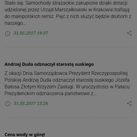
Stało się. Samochody strażackie zakupione dzięki dotacji
udzielonej przez Urząd Marszałkowski w Krakowie trafiają
do małopolskich remiz. Pięć z nich służyć będzie druhom z
naszego…
31.05.2017 19:37
share
access_time
Andrzej Duda odznaczył starostę suskiego
Z okazji Dnia Samorządowca Prezydent Rzeczypospolitej
Polskiej Andrzej Duda odznaczył starostę suskiego Józefa
Bałosa Złotym Krzyżem Zasługi. W uroczystości w Pałacu
Prezydenckim odznaczenia państwowe z…
31.05.2017 13:26
share
access_time
Cena wody w górę!