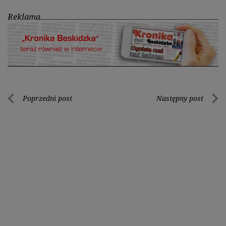
Reklama
Nawigacja
Poprzedni post
Następny post
Poprzedni
Nastę
wpisu
post
post