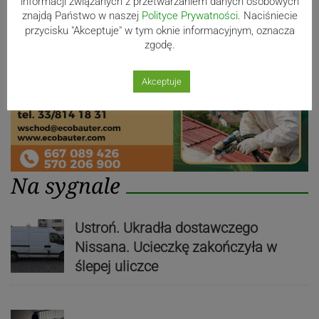
informacji związanych z przetwarzaniem danych osobowych
znajdą Państwo w naszej
Polityce Prywatności
. Naciśniecie
przycisku "Akceptuje" w tym oknie informacyjnym, oznacza
zgodę.
Akceptuje
Na sygnale
Ustroń. Ukradła dostawczego
Nissana. Ucieczkę zakończyła w
ślepej uliczce