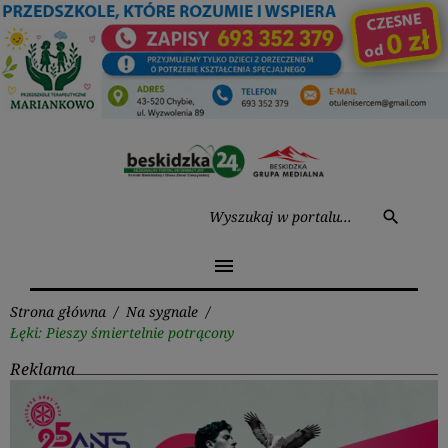
Przejdź
do
treści
Wysz
search
menu
Strona główna
/
Na sygnale
/
Łęki: Pieszy śmiertelnie potrącony
Reklama