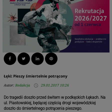
Facebook
Twitter
LinkedIn
Pinterest
Łęki: Pieszy śmiertelnie potrącony
Autor:
Redakcja
29.01.2017 10:26
access_time
Do tragedii doszło przed świtem w podkęckich Łękach. Na
ul. Piastowskiej, będącej częścią drogi wojewódzkiej
doszło do śmiertelnego potrącenia pieszego.