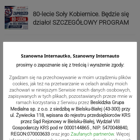
80-lecie Soły Kobiernice. Będzie się
działo! SZCZEGÓŁOWY PROGRAM
Kaniów stolicą europejskiego kajak
Szanowna Internautko, Szanowny Internauto
polo. Kilkadziesiąt drużyn z całej
prosimy o zapoznanie się z treścią i wyrażenie zgody:
Europy rywalizowało przez trzy dni
Zgadzam się na przechowywanie w moim urządzeniu plików
cookies, jak też na przetwarzanie w celach analizy moich
Nakamura z dubletem w Wiśle.
zachowań w niniejszym Serwisie moich danych osobowych,
zapisywanych w tych plikach, pozostawianych przeze mnie w
Dyskwalifikacja Waszka zmieniła
ramach korzystania z Serwisu przez
Beskidzka Grupa
klasyfikację Polaków
Medialna sp. z o.o. z siedzibą w Bielsku-Białej (43-300) przy
ul. Żywiecka 118, wpisana do rejestru przedsiębiorców KRS
przez Sąd Rejonowy w Bielsku-Białej, Wydział VIII
Reklama
Gospodarczy KRS pod nr 0000144865 , NIP: 5470048840,
REGON:070003633
oraz jego
Zaufanych partnerów
. Więcej