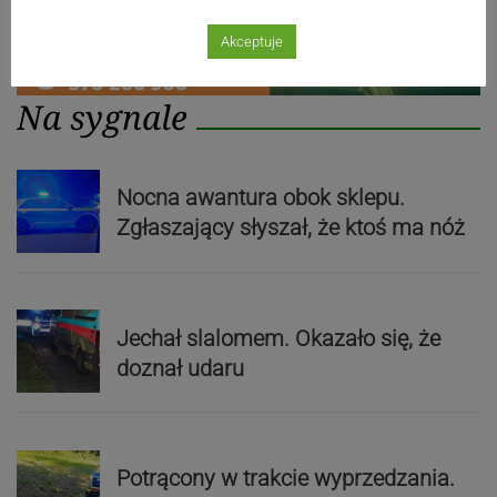
Akceptuje
Na sygnale
Nocna awantura obok sklepu.
Zgłaszający słyszał, że ktoś ma nóż
Jechał slalomem. Okazało się, że
doznał udaru
Potrącony w trakcie wyprzedzania.