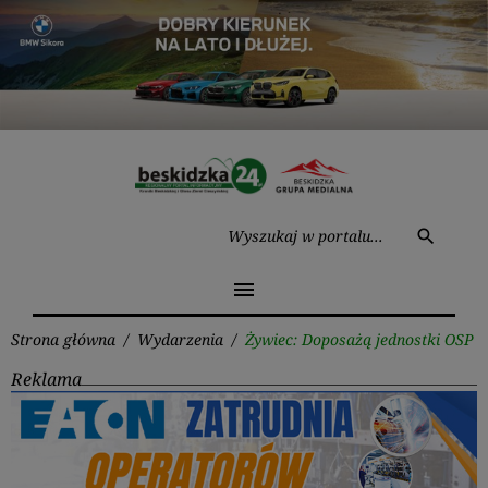
Przejdź
do
treści
Wysz
search
menu
Strona główna
/
Wydarzenia
/
Żywiec: Doposażą jednostki OSP
Reklama