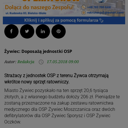
Facebook
Twitter
LinkedIn
Pinterest
Żywiec: Doposażą jednostki OSP
Autor:
Redakcja
17.05.2018 09:00
access_time
Strażacy z jednostek OSP z terenu Żywca otrzymają
wkrótce nowy sprzęt ratowniczy.
Miasto Żywiec pozyskało na ten sprzęt 20,6 tysiąca
złotych, a z własnego budżetu dołoży 206 zł. Pieniądze te
zostaną przeznaczone na zakup zestawu ratownictwa
medycznego dla OSP Żywiec Moszczanica oraz dwóch
defibrylatorów dla OSP Żywiec Sporysz i OSP Żywiec
Oczków.