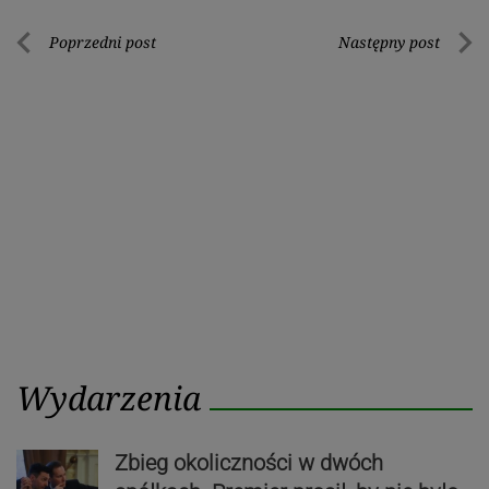
Nawigacja
Poprzedni post
Następny post
Poprzedni
Nastę
wpisu
post
post
Wydarzenia
Zbieg okoliczności w dwóch