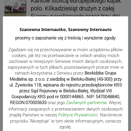
Kaniów stolicą europejskiego kajak
polo. Kilkadziesiąt drużyn z całej
Europy rywalizowało przez trzy dni
Szanowna Internautko, Szanowny Internauto
Nakamura z dubletem w Wiśle.
prosimy o zapoznanie się z treścią i wyrażenie zgody:
Dyskwalifikacja Waszka zmieniła
Zgadzam się na przechowywanie w moim urządzeniu plików
klasyfikację Polaków
cookies, jak też na przetwarzanie w celach analizy moich
zachowań w niniejszym Serwisie moich danych osobowych,
zapisywanych w tych plikach, pozostawianych przeze mnie w
Reklama
ramach korzystania z Serwisu przez
Beskidzka Grupa
Medialna sp. z o.o. z siedzibą w Bielsku-Białej (43-300) przy
ul. Żywiecka 118, wpisana do rejestru przedsiębiorców KRS
przez Sąd Rejonowy w Bielsku-Białej, Wydział VIII
Gospodarczy KRS pod nr 0000144865 , NIP: 5470048840,
REGON:070003633
oraz jego
Zaufanych partnerów
. Więcej
informacji związanych z przetwarzaniem danych osobowych
znajdą Państwo w naszej
Polityce Prywatności
. Naciśniecie
przycisku "Akceptuje" w tym oknie informacyjnym, oznacza
zgodę.