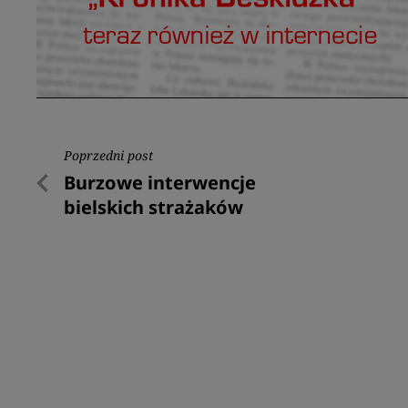
Nawigacja
Poprzedni post
Poprzedni
Burzowe interwencje
wpisu
post
bielskich strażaków