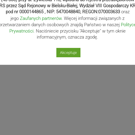
RS przez Sąd Rejonowy w Bielsku-Białej, Wydział VIII Gospodarczy K
pod nr 0000144865 , NIP: 5470048840, REGON:070003633
oraz
jego
Zaufanych partnerów
. Więcej informacji związanych z
przetwarzaniem danych osobowych znajdą Państwo w naszej
Polityc
Prywatności
. Naciśniecie przycisku "Akceptuje" w tym oknie
informacyjnym, oznacza zgodę.
Akceptuje