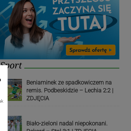
Sport
o
Beniaminek ze spadkowiczem na
remis. Podbeskidzie – Lechia 2:2 |
ZDJĘCIA
ak
Biało-zieloni nadal niepokonani.