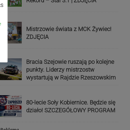
Rekord – Stal 3:1 | ZDJĘCIA
RS
e
Mistrzowie świata z MCK Żywiec!
ZDJĘCIA
Bracia Szejowie ruszają po kolejne
punkty. Liderzy mistrzostw
wystartują w Rajdzie Rzeszowskim
80-lecie Soły Kobiernice. Będzie się
działo! SZCZEGÓŁOWY PROGRAM
Reklama