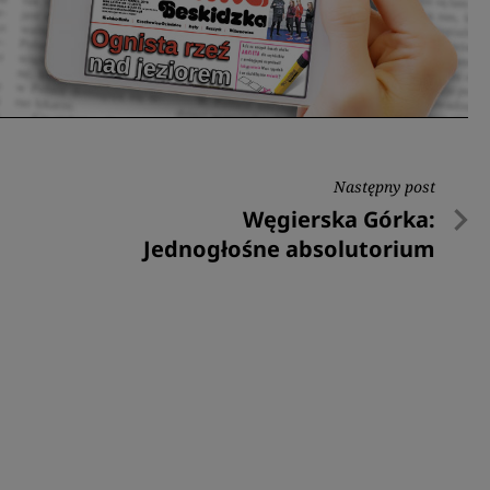
Następny post
Następny
Węgierska Górka:
post
Jednogłośne absolutorium