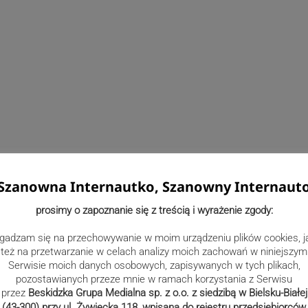
Szanowna Internautko, Szanowny Internaut
prosimy o zapoznanie się z treścią i wyrażenie zgody:
gadzam się na przechowywanie w moim urządzeniu plików cookies, j
też na przetwarzanie w celach analizy moich zachowań w niniejszym
Serwisie moich danych osobowych, zapisywanych w tych plikach,
pozostawianych przeze mnie w ramach korzystania z Serwisu
przez
Beskidzka Grupa Medialna sp. z o.o. z siedzibą w Bielsku-Białej
(43-300) przy ul. Żywiecka 118, wpisana do rejestru przedsiębiorców