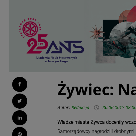
Żywiec: Na
Facebook
Twitter
Autor:
Redakcja
30.06.2017 08:0
access_time
LinkedIn
Władze miasta Żywca doceniły wczor
Samorządowcy nagrodzili drobnymi
Pinterest