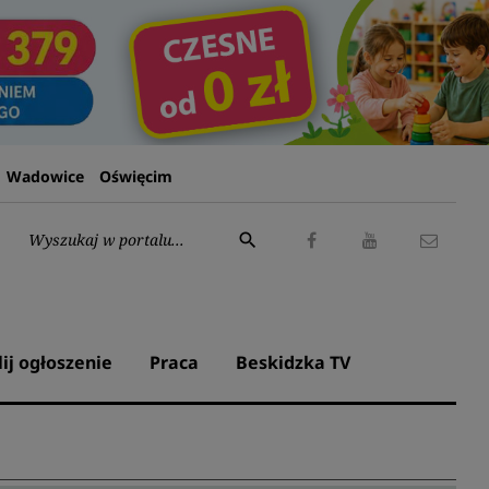
Wadowice
Oświęcim
Wyszukaj:
search
Facebook
Youtube
Kontak
lij ogłoszenie
Praca
Beskidzka TV