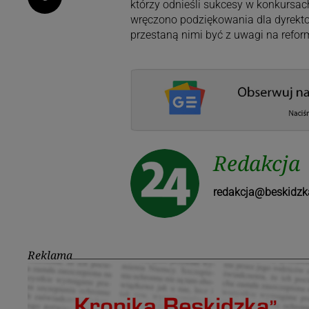
którzy odnieśli sukcesy w konkursac
wręczono podziękowania dla dyrekto
przestaną nimi być z uwagi na refor
Redakcja
redakcja@beskidzk
Reklama