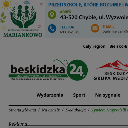
Przejdź
do
treści
Cały region
Bielsko-B
Wydarzenia
Sport
Na sygnale
Strona główna
/
Na czasie
/
E-edukacja
/
Żywiec: Nagrodzili
Reklama