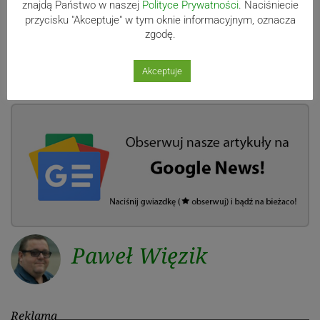
znajdą Państwo w naszej
Polityce Prywatności
. Naciśniecie
przycisku "Akceptuje" w tym oknie informacyjnym, oznacza
zgodę.
Akceptuje
Paweł Więzik
Reklama