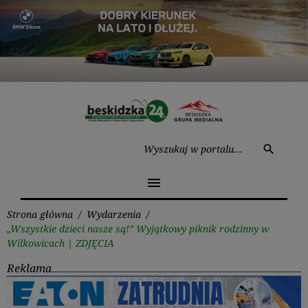
Przejdź
do
treści
Wysz
search
menu
Strona główna
/
Wydarzenia
/
​„Wszystkie dzieci nasze są!” Wyjątkowy piknik rodzinny w
Wilkowicach | ZDJĘCIA
Reklama