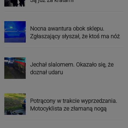
Są już za kratami
Nocna awantura obok sklepu.
Zgłaszający słyszał, że ktoś ma nóż
Jechał slalomem. Okazało się, że
doznał udaru
Potrącony w trakcie wyprzedzania.
Motocyklista ze złamaną nogą