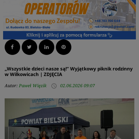
Facebook
Twitter
LinkedIn
Pinterest
​„Wszystkie dzieci nasze są!” Wyjątkowy piknik rodzinny
w Wilkowicach | ZDJĘCIA
Autor:
Paweł Więzik
02.06.2026 09:07
access_time