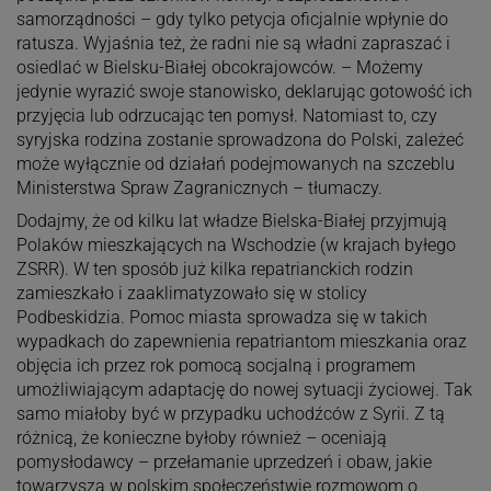
samorządności – gdy tylko petycja oficjalnie wpłynie do
ratusza. Wyjaśnia też, że radni nie są władni zapraszać i
osiedlać w Bielsku-Białej obcokrajowców. – Możemy
jedynie wyrazić swoje stanowisko, deklarując gotowość ich
przyjęcia lub odrzucając ten pomysł. Natomiast to, czy
syryjska rodzina zostanie sprowadzona do Polski, zależeć
może wyłącznie od działań podejmowanych na szczeblu
Ministerstwa Spraw Zagranicznych – tłumaczy.
Dodajmy, że od kilku lat władze Bielska-Białej przyjmują
Polaków mieszkających na Wschodzie (w krajach byłego
ZSRR). W ten sposób już kilka repatrianckich rodzin
zamieszkało i zaaklimatyzowało się w stolicy
Podbeskidzia. Pomoc miasta sprowadza się w takich
wypadkach do zapewnienia repatriantom mieszkania oraz
objęcia ich przez rok pomocą socjalną i programem
umożliwiającym adaptację do nowej sytuacji życiowej. Tak
samo miałoby być w przypadku uchodźców z Syrii. Z tą
różnicą, że konieczne byłoby również – oceniają
pomysłodawcy – przełamanie uprzedzeń i obaw, jakie
towarzyszą w polskim społeczeństwie rozmowom o