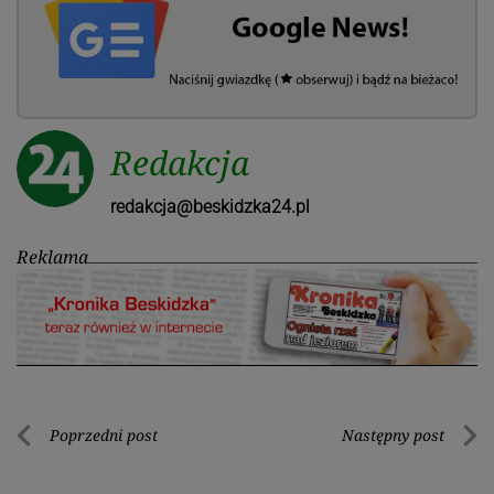
Redakcja
redakcja@beskidzka24.pl
Reklama
Nawigacja
Poprzedni post
Następny post
Poprzedni
Nastę
wpisu
post
post