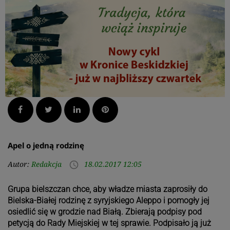
Facebook
Twitter
LinkedIn
Pinterest
Apel o jedną rodzinę
Autor:
Redakcja
18.02.2017 12:05
access_time
Grupa bielszczan chce, aby władze miasta zaprosiły do
Bielska-Białej rodzinę z syryjskiego Aleppo i pomogły jej
osiedlić się w grodzie nad Białą. Zbierają podpisy pod
petycją do Rady Miejskiej w tej sprawie. Podpisało ją już