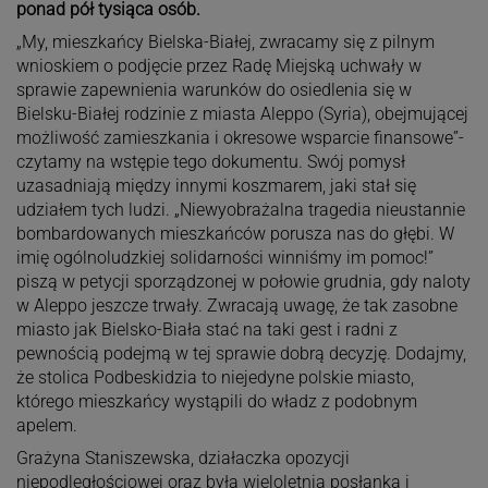
ponad pół tysiąca osób.
„My, mieszkańcy Bielska-Białej, zwracamy się z pilnym
wnioskiem o podjęcie przez Radę Miejską uchwały w
sprawie zapewnienia warunków do osiedlenia się w
Bielsku-Białej rodzinie z miasta Aleppo (Syria), obejmującej
możliwość zamieszkania i okresowe wsparcie finansowe”-
czytamy na wstępie tego dokumentu. Swój pomysł
uzasadniają między innymi koszmarem, jaki stał się
udziałem tych ludzi. „Niewyobrażalna tragedia nieustannie
bombardowanych mieszkańców porusza nas do głębi. W
imię ogólnoludzkiej solidarności winniśmy im pomoc!”
piszą w petycji sporządzonej w połowie grudnia, gdy naloty
w Aleppo jeszcze trwały. Zwracają uwagę, że tak zasobne
miasto jak Bielsko-Biała stać na taki gest i radni z
pewnością podejmą w tej sprawie dobrą decyzję. Dodajmy,
że stolica Podbeskidzia to niejedyne polskie miasto,
którego mieszkańcy wystąpili do władz z podobnym
apelem.
Grażyna Staniszewska, działaczka opozycji
niepodległościowej oraz była wieloletnia posłanka i