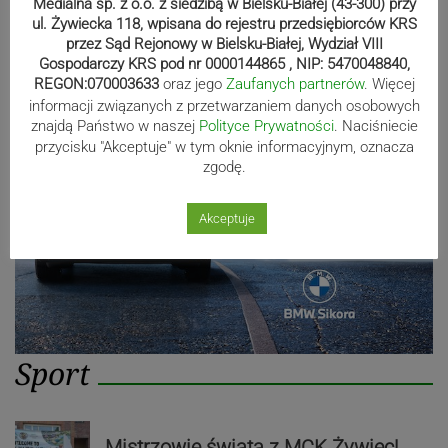
Białą
Medialna sp. z o.o. z siedzibą w Bielsku-Białej (43-300) przy
ul. Żywiecka 118, wpisana do rejestru przedsiębiorców KRS
przez Sąd Rejonowy w Bielsku-Białej, Wydział VIII
Gospodarczy KRS pod nr 0000144865 , NIP: 5470048840,
Reklama
REGON:070003633
oraz jego
Zaufanych partnerów
. Więcej
informacji związanych z przetwarzaniem danych osobowych
znajdą Państwo w naszej
Polityce Prywatności
. Naciśniecie
przycisku "Akceptuje" w tym oknie informacyjnym, oznacza
zgodę.
Akceptuje
Sport
Mistrzowie świata z MCK Żywiec!