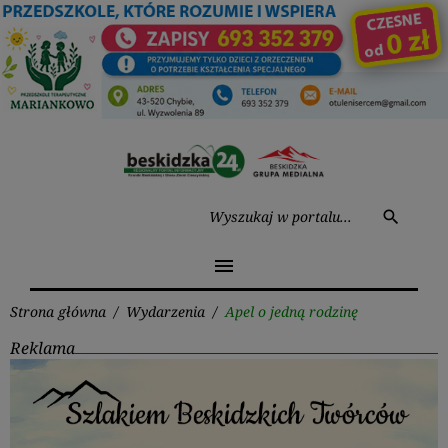
Przejdź
do
treści
Wysz
search
menu
Strona główna
/
Wydarzenia
/
Apel o jedną rodzinę
Reklama