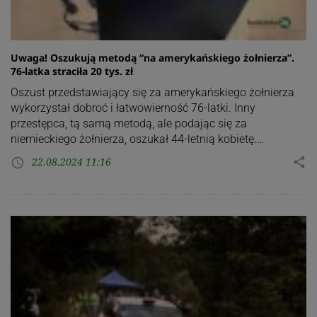
Uwaga! Oszukują metodą “na amerykańskiego żołnierza”.
76-latka straciła 20 tys. zł
Oszust przedstawiający się za amerykańskiego żołnierza
wykorzystał dobroć i łatwowierność 76-latki. Inny
przestępca, tą samą metodą, ale podając się za
niemieckiego żołnierza, oszukał 44-letnią kobietę.…
22.08.2024 11:16
share
access_time