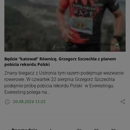
Będzie “katował” Równicę. Grzegorz Szczechla z planem
pobicia rekordu Polski
Znany biegacz z Ustronia tym razem podejmuje wezwanie
rowerowe. W czwartek 22 sierpnia Grzegorz Szczechla
podejmie próbę pobicia rekordu Polski w Everestingu.
Everesting polega na…
20.08.2024 11:25
share
access_time
Stronicowanie