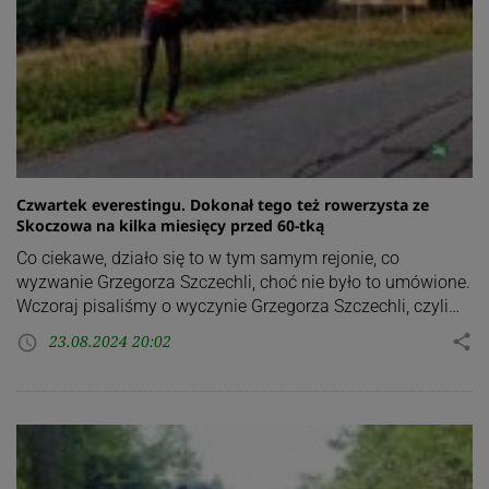
Czwartek everestingu. Dokonał tego też rowerzysta ze
Skoczowa na kilka miesięcy przed 60-tką
Co ciekawe, działo się to w tym samym rejonie, co
wyzwanie Grzegorza Szczechli, choć nie było to umówione.
Wczoraj pisaliśmy o wyczynie Grzegorza Szczechli, czyli…
23.08.2024 20:02
share
access_time