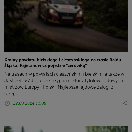
Gminy powiatu bielskiego i cieszyńskiego na trasie Rajdu
Śląska. Kajetanowicz pojedzie “zerówką”
Na trasach w powiatach cieszyńskim i bielskim, a także w
Jastrzębiu-Zdroju rozstrzygną się losy tytułów rajdowych
mistrzów Europy i Polski. Najlepsze rajdowe załogi z
całego…
22.08.2024 11:06
share
access_time