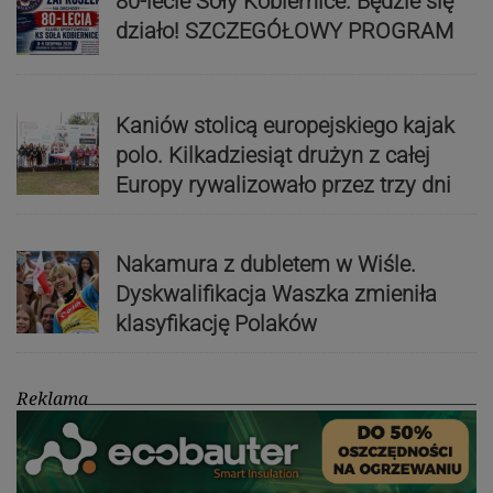
80-lecie Soły Kobiernice. Będzie się
działo! SZCZEGÓŁOWY PROGRAM
Kaniów stolicą europejskiego kajak
polo. Kilkadziesiąt drużyn z całej
Europy rywalizowało przez trzy dni
Nakamura z dubletem w Wiśle.
Dyskwalifikacja Waszka zmieniła
klasyfikację Polaków
Reklama