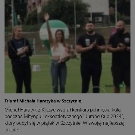
Triumf Michała Haratyka w Szczytnie
Michał Haratyk z Kiczyc wygrał konkurs pchnięcia kulą
podczas Mityngu Lekkoatletycznego “Jurand Cup 2024”,
który odbył się w piątek w Szczytnie. W swojej najlepszej
próbie…