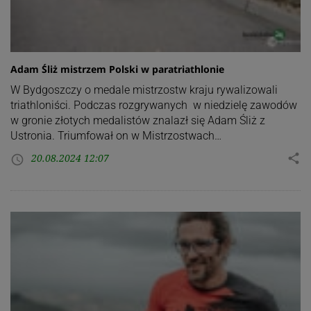
Adam Śliż mistrzem Polski w paratriathlonie
W Bydgoszczy o medale mistrzostw kraju rywalizowali
triathloniści. Podczas rozgrywanych w niedzielę zawodów
w gronie złotych medalistów znalazł się Adam Śliż z
Ustronia. Triumfował on w Mistrzostwach…
20.08.2024 12:07
share
access_time