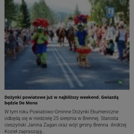
Dożynki powiatowe już w najbliższy weekend. Gwiazdą
będzie De Mono
W tym roku Powiatowo-Gminne Dożynki Ekumeniczne
odbędą się w niedzielę 25 sierpnia w Brennej. Starosta
cieszyński Janina Żagan oraz wójt gminy Brenna Andrzej
Kozieł zapraszają…