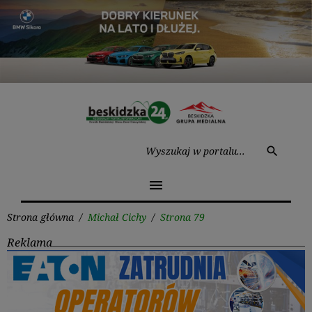
Przejdź
do
treści
Wysz
search
menu
Strona główna
/
Michał Cichy
/
Strona 79
Reklama