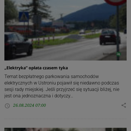
„Elektryka” opłata czasem tyka
Temat bezpłatnego parkowania samochodów
elektrycznych w Ustroniu pojawił się niedawno podczas
sesji rady miejskiej. Jeśli przyjrzeć się sytuacji bliżej, nie
jest ona jednoznaczna i dotyczy…
26.08.2024 07:00
share
access_time