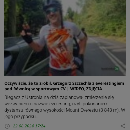
Oczywiście, że to zrobił. Grzegorz Szczechla z everestingiem
pod Równicą w sportowym CV | WIDEO, ZDJĘCIA
Biegacz z Ustronia na dziś zaplanował zmierzenie się
wezwaniem o nazwie everesting, czyli pokonaniem
dystansu równego wysokości Mount Everestu (8 848 m). W
jego przypadku…
22.08.2024 17:24
share
access_time