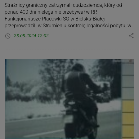
Strażnicy graniczny zatrzymali cudzoziemca, który od
ponad 400 dni nielegalnie przebywał w RP.
Funkcjonariusze Placówki SG w Bielsku-Białej
przeprowadzili w Strumieniu kontrolę legalności pobytu, w…
26.08.2024 12:02
share
access_time