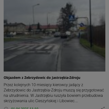
Objazdem z Zebrzydowic do Jastrzębia-Zdroju
Przez kolejnych 10 miesięcy kierowcy jadący z
Zebrzydowic do Jastrzębia-Zdroju muszą się przygotować
na utrudnienia. W Jastrzębiu ruszyła bowiem przebudowa
skrzyżowania ulic Cieszyńskiej i Libowiec.…
01.04.2025 11:10
share
access_time