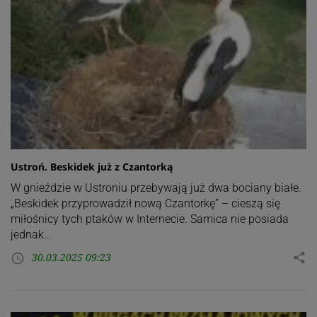
Ustroń. Beskidek już z Czantorką
W gnieździe w Ustroniu przebywają już dwa bociany białe.
„Beskidek przyprowadził nową Czantorkę” – cieszą się
miłośnicy tych ptaków w Internecie. Samica nie posiada
jednak…
30.03.2025 09:23
share
access_time