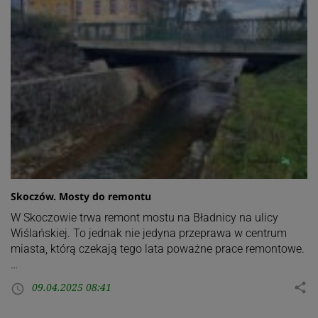
Skoczów. Mosty do remontu
W Skoczowie trwa remont mostu na Bładnicy na ulicy
Wiślańskiej. To jednak nie jedyna przeprawa w centrum
miasta, którą czekają tego lata poważne prace remontowe.
…
09.04.2025 08:41
share
access_time