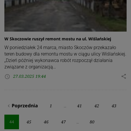
W Skoczowie ruszył remont mostu na ul. Wiślańskiej
W poniedziałek 24 marca, miasto Skoczów przekazało
teren budowy dla remontu mostu w ciągu ulicy Wiślańskiej.
„Dzień później wykonawca robót rozpoczął działania
związane z organizacją…
27.03.2025 19:44
share
access_time
Stronicowanie
Poprzednia
1
41
42
43
navigate_before
…
wpisów
45
46
47
80
44
…