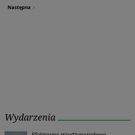
Następna
navigate_next
Wydarzenia
Efektowne międzynarodowe