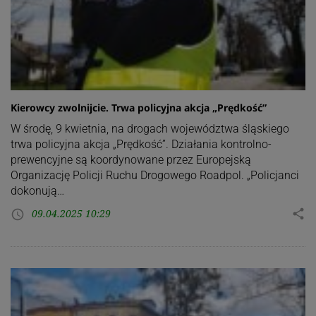
Kierowcy zwolnijcie. Trwa policyjna akcja „Prędkość”
W środę, 9 kwietnia, na drogach województwa śląskiego
trwa policyjna akcja „Prędkość”. Działania kontrolno-
prewencyjne są koordynowane przez Europejską
Organizację Policji Ruchu Drogowego Roadpol. „Policjanci
dokonują…
09.04.2025 10:29
share
access_time