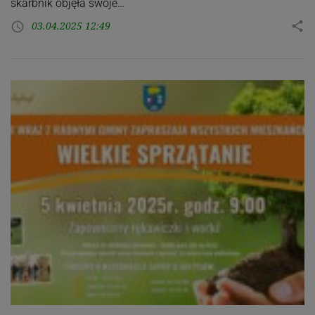
skarbnik objęła swoje…
03.04.2025 12:49
share
access_time