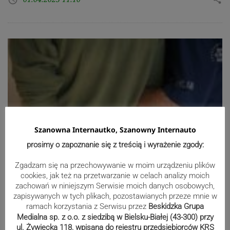
Szanowna Internautko, Szanowny Internauto
prosimy o zapoznanie się z treścią i wyrażenie zgody:
Zgadzam się na przechowywanie w moim urządzeniu plików
cookies, jak też na przetwarzanie w celach analizy moich
zachowań w niniejszym Serwisie moich danych osobowych,
zapisywanych w tych plikach, pozostawianych przeze mnie w
ramach korzystania z Serwisu przez
Beskidzka Grupa
Cieszyn. Seryjny złodziej wpadł podczas rutynowego patrolu
Medialna sp. z o.o. z siedzibą w Bielsku-Białej (43-300) przy
ul. Żywiecka 118, wpisana do rejestru przedsiębiorców KRS