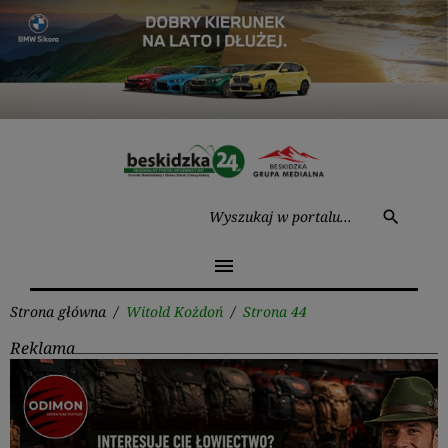
Przejdź
do
treści
Wysz
search
menu
Strona główna
/
Witold Kożdoń
/
Strona 44
Reklama