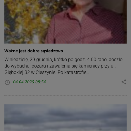
Ważne jest dobre sąsiedztwo
W niedzielę, 29 grudnia, krótko po godz. 4.00 rano, doszło
do wybuchu, pożaru i zawalenia się kamienicy przy ul.
Głębokiej 32 w Cieszynie. Po katastrofie…
04.04.2025 08:54
share
access_time