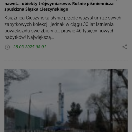
nawet… obiekty trójwymiarowe. Rośnie piśmiennicza
spuścizna Śląska Cieszyńskiego
Książnica Cieszyńska słynie przede wszystkim ze swych
zabytkowych kolekcji, jednak w ciągu 30 lat istnienia
powiększyła swe zbiory o… prawie 46 tysięcy nowych
nabytków! Największą…
28.03.2025 08:01
share
access_time