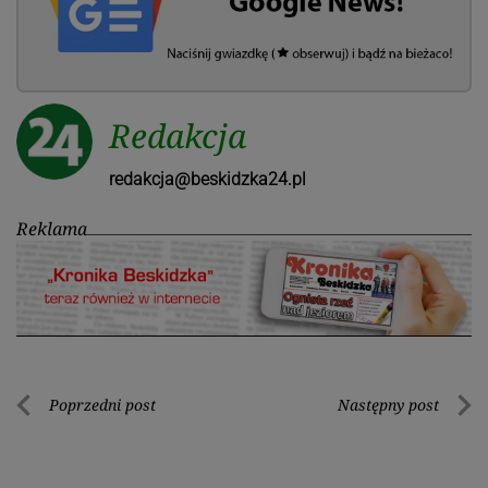
Redakcja
redakcja@beskidzka24.pl
Reklama
Nawigacja
Poprzedni post
Następny post
Poprzedni
Nastę
wpisu
post
post