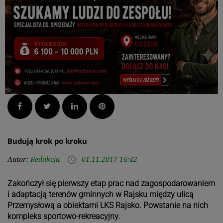
Facebook
Twitter
LinkedIn
Pinterest
Budują krok po kroku
Autor:
Redakcja
01.11.2017 16:42
access_time
Zakończył się pierwszy etap prac nad zagospodarowaniem
i adaptacją terenów gminnych w Rajsku między ulicą
Przemysłową a obiektami LKS Rajsko. Powstanie na nich
kompleks sportowo-rekreacyjny.