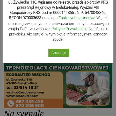
ul. Żywiecka 118, wpisana do rejestru przedsiębiorców KRS
Nakamura z dubletem w Wiśle.
przez Sąd Rejonowy w Bielsku-Białej, Wydział VIII
Dyskwalifikacja Waszka zmieniła
Gospodarczy KRS pod nr 0000144865 , NIP: 5470048840,
klasyfikację Polaków
REGON:070003633
oraz jego
Zaufanych partnerów
. Więcej
informacji związanych z przetwarzaniem danych osobowych
znajdą Państwo w naszej
Polityce Prywatności
. Naciśniecie
przycisku "Akceptuje" w tym oknie informacyjnym, oznacza
Reklama
zgodę.
Akceptuje
Na sygnale