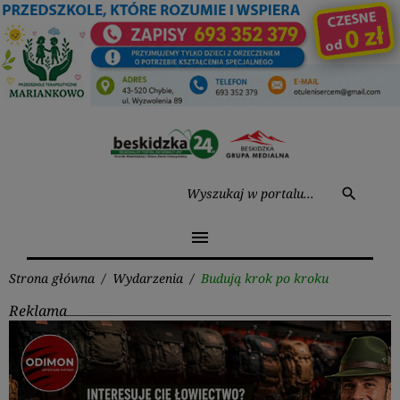
Przejdź
do
treści
Wysz
search
menu
Strona główna
/
Wydarzenia
/
Budują krok po kroku
Reklama