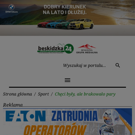
Przejdź
do
treści
Wysz
search
menu
Strona główna
/
Sport
/
Chęci były, ale brakowało pary
Reklama