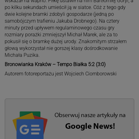
wskazał na wapno. Piłkę ustawił na nim Bartłomiej Goryl, a
po kilku sekundach umieścił ją w siatce. Cóż z tego gdy
dwie kolejne bramki zdobyli gospodarze (jedną po
samobójczym trafieniu Jakuba Drobnego). Na cztery
minuty przed upływem regulaminowego czasu gry
rozmiary porażki zmniejszył Michał Marek, ale za to
pokusił się o bramkę dużej urody. Znakomitym strzałem
głową wykorzystał nie gorszej klasy dośrodkowanie
Michała Puzika.
Bronowianka Kraków – Tempo Białka 5:2 (3:0)
Autorem fotoreportażu jest Wojciech Ciomborowski