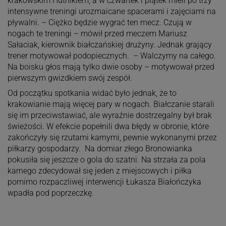
krakowskim Hutnikiem, a w czwartek i piątek mieli po trzy
intensywne treningi urozmaicane spacerami i zajęciami na
pływalni. – Ciężko będzie wygrać ten mecz. Czują w
nogach te treningi – mówił przed meczem Mariusz
Sałaciak, kierownik białczańskiej drużyny. Jednak grający
trener motywował podopiecznych. – Walczymy na całego.
Na boisku głos mają tylko dwie osoby – motywował przed
pierwszym gwizdkiem swój zespół.
Od początku spotkania widać było jednak, że to
krakowianie mają więcej pary w nogach. Białczanie starali
się im przeciwstawiać, ale wyraźnie dostrzegalny był brak
świeżości. W efekcie popełnili dwa błędy w obronie, które
zakończyły się rzutami karnymi, pewnie wykonanymi przez
piłkarzy gospodarzy. Na domiar złego Bronowianka
pokusiła się jeszcze o gola do szatni. Na strzała za pola
karnego zdecydował się jeden z miejscowych i piłka
pomimo rozpaczliwej interwencji Łukasza Białończyka
wpadła pod poprzeczkę.