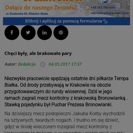
Facebook
Twitter
LinkedIn
Pinterest
Chęci były, ale brakowało pary
Autor:
Redakcja
04.03.2017 17:57
access_time
Niezwykle pracowicie spędzają ostatnie dni piłkarze Tempa
Białka. Od środy przebywają w Krakowie na obozie
przygotowawczym do rundy wiosennej. Dziś w jego
ramach zagrali mecz kontrolny z krakowską Bronowianką .
Stawką pojedynku był Puchar Prezesa Bronowianki.
Na dzisiejszy mecz podopieczni Jakuba Korby wychodzili
na sztywnych, twardych nogach. I trudno im się dziwić,
gdyż w środę wieczorem rozegrali mecz kontrolny z