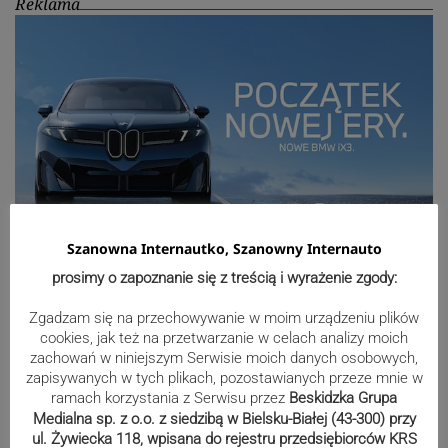
Reklama
Szanowna Internautko, Szanowny Internauto
prosimy o zapoznanie się z treścią i wyrażenie zgody:
Sport
Zgadzam się na przechowywanie w moim urządzeniu plików
cookies, jak też na przetwarzanie w celach analizy moich
zachowań w niniejszym Serwisie moich danych osobowych,
Mistrzowie świata z MCK Żywiec!
zapisywanych w tych plikach, pozostawianych przeze mnie w
ramach korzystania z Serwisu przez
Beskidzka Grupa
ZDJĘCIA
Medialna sp. z o.o. z siedzibą w Bielsku-Białej (43-300) przy
ul. Żywiecka 118, wpisana do rejestru przedsiębiorców KRS