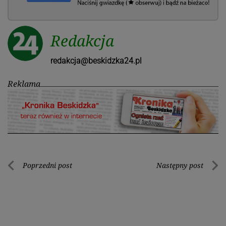
Redakcja
redakcja@beskidzka24.pl
Reklama
Nawigacja
Poprzedni post
Następny post
Poprzedni
Nastę
wpisu
post
post