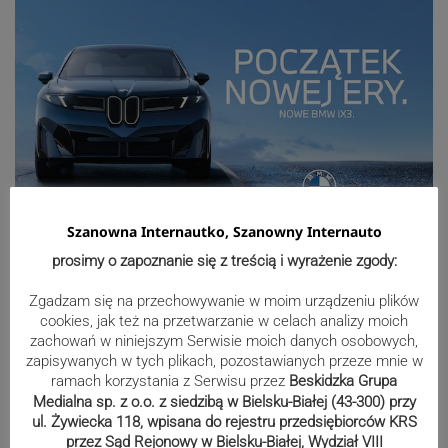
Szanowna Internautko, Szanowny Internauto
prosimy o zapoznanie się z treścią i wyrażenie zgody:
Sport
Zgadzam się na przechowywanie w moim urządzeniu plików
cookies, jak też na przetwarzanie w celach analizy moich
zachowań w niniejszym Serwisie moich danych osobowych,
Mistrzowie świata z MCK Żywiec!
zapisywanych w tych plikach, pozostawianych przeze mnie w
ZDJĘCIA
ramach korzystania z Serwisu przez
Beskidzka Grupa
Medialna sp. z o.o. z siedzibą w Bielsku-Białej (43-300) przy
ul. Żywiecka 118, wpisana do rejestru przedsiębiorców KRS
przez Sąd Rejonowy w Bielsku-Białej, Wydział VIII