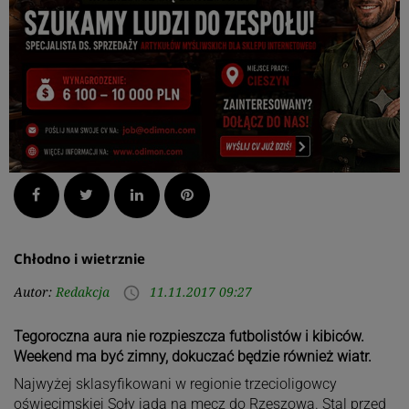
Facebook
Twitter
LinkedIn
Pinterest
Chłodno i wietrznie
Autor:
Redakcja
11.11.2017 09:27
access_time
Tegoroczna aura nie rozpieszcza futbolistów i kibiców.
Weekend ma być zimny, dokuczać będzie również wiatr.
Najwyżej sklasyfikowani w regionie trzecioligowcy
oświęcimskiej Soły jadą na mecz do Rzeszowa. Stal przed