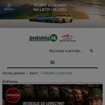
Przejdź
do
treści
Wysz
search
menu
Strona główna
/
Sport
/
Chłodno i wietrznie
Reklama