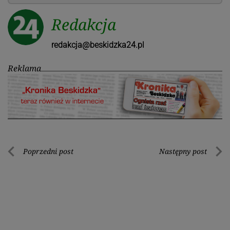
Redakcja
redakcja@beskidzka24.pl
Reklama
Nawigacja
Poprzedni post
Następny post
Poprzedni
Nastę
wpisu
post
post