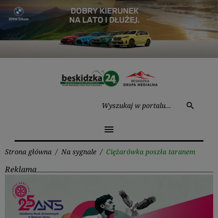
Przejdź
do
treści
Wysz
search
menu
Strona główna
/
Na sygnale
/
Ciężarówka poszła taranem
Reklama