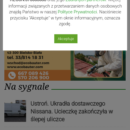
informacji związanych z przetwarzaniem danych osobowych
znajdą Państwo w naszej
Polityce Prywatności
. Naciśniecie
przycisku "Akceptuje" w tym oknie informacyjnym, oznacza
zgodę.
Akceptuje
Na sygnale
Ustroń. Ukradła dostawczego
Nissana. Ucieczkę zakończyła w
ślepej uliczce