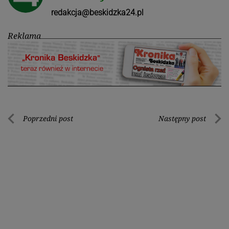
redakcja@beskidzka24.pl
Reklama
Nawigacja
Poprzedni post
Następny post
Poprzedni
Nastę
wpisu
post
post