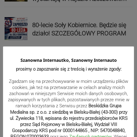
80-lecie Soły Kobiernice. Będzie się
działo! SZCZEGÓŁOWY PROGRAM
Kaniów stolicą europejskiego kajak
Szanowna Internautko, Szanowny Internauto
polo. Kilkadziesiąt drużyn z całej
prosimy o zapoznanie się z treścią i wyrażenie zgody:
Europy rywalizowało przez trzy dni
Zgadzam się na przechowywanie w moim urządzeniu plików
cookies, jak też na przetwarzanie w celach analizy moich
zachowań w niniejszym Serwisie moich danych osobowych,
Nakamura z dubletem w Wiśle.
zapisywanych w tych plikach, pozostawianych przeze mnie w
Dyskwalifikacja Waszka zmieniła
ramach korzystania z Serwisu przez
Beskidzka Grupa
Medialna sp. z o.o. z siedzibą w Bielsku-Białej (43-300) przy
klasyfikację Polaków
ul. Żywiecka 118, wpisana do rejestru przedsiębiorców KRS
przez Sąd Rejonowy w Bielsku-Białej, Wydział VIII
Gospodarczy KRS pod nr 0000144865 , NIP: 5470048840,
Reklama
REGON:070003633
oraz jego
Zaufanych partnerów
. Więcej