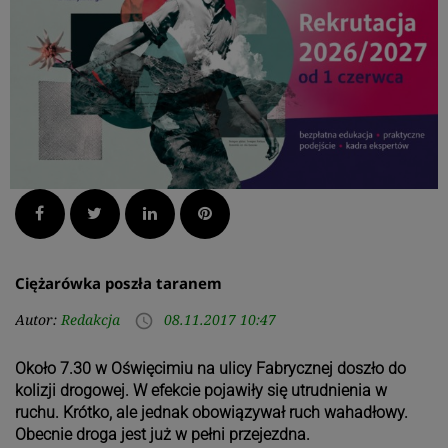
Facebook
Twitter
LinkedIn
Pinterest
Ciężarówka poszła taranem
Autor:
Redakcja
08.11.2017 10:47
access_time
Około 7.30 w Oświęcimiu na ulicy Fabrycznej doszło do
kolizji drogowej. W efekcie pojawiły się utrudnienia w
ruchu. Krótko, ale jednak obowiązywał ruch wahadłowy.
Obecnie droga jest już w pełni przejezdna.