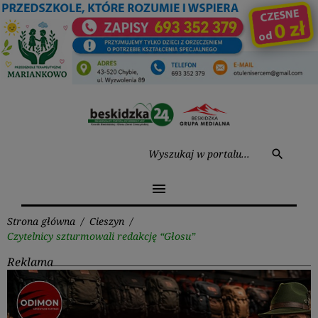
Przejdź
do
treści
Wysz
search
menu
Strona główna
/
Cieszyn
/
Czytelnicy szturmowali redakcję “Głosu”
Reklama