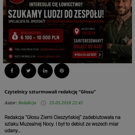
Facebook
Twitter
LinkedIn
Pinterest
Czytelnicy szturmowali redakcję “Głosu”
Autor:
Redakcja
25.05.2018 22:41
access_time
Redakcja “Głosu Ziemi Cieszyńskiej” zadebiutowała na
szlaku Muzealnej Nocy. I był to debiut ze wszech miar
udany…