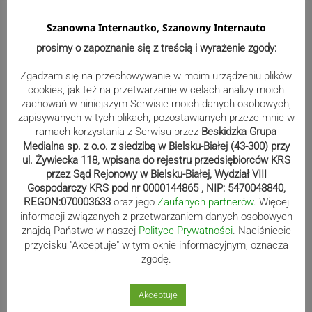
Szanowna Internautko, Szanowny Internauto
prosimy o zapoznanie się z treścią i wyrażenie zgody:
Bracia Szejowie ruszają po kolejne
punkty. Liderzy mistrzostw
Zgadzam się na przechowywanie w moim urządzeniu plików
wystartują w Rajdzie Rzeszowskim
cookies, jak też na przetwarzanie w celach analizy moich
zachowań w niniejszym Serwisie moich danych osobowych,
zapisywanych w tych plikach, pozostawianych przeze mnie w
ramach korzystania z Serwisu przez
Beskidzka Grupa
Medialna sp. z o.o. z siedzibą w Bielsku-Białej (43-300) przy
80-lecie Soły Kobiernice. Będzie się
ul. Żywiecka 118, wpisana do rejestru przedsiębiorców KRS
działo! SZCZEGÓŁOWY PROGRAM
przez Sąd Rejonowy w Bielsku-Białej, Wydział VIII
Gospodarczy KRS pod nr 0000144865 , NIP: 5470048840,
REGON:070003633
oraz jego
Zaufanych partnerów
. Więcej
informacji związanych z przetwarzaniem danych osobowych
Kaniów stolicą europejskiego kajak
znajdą Państwo w naszej
Polityce Prywatności
. Naciśniecie
polo. Kilkadziesiąt drużyn z całej
przycisku "Akceptuje" w tym oknie informacyjnym, oznacza
zgodę.
Europy rywalizowało przez trzy dni
Akceptuje