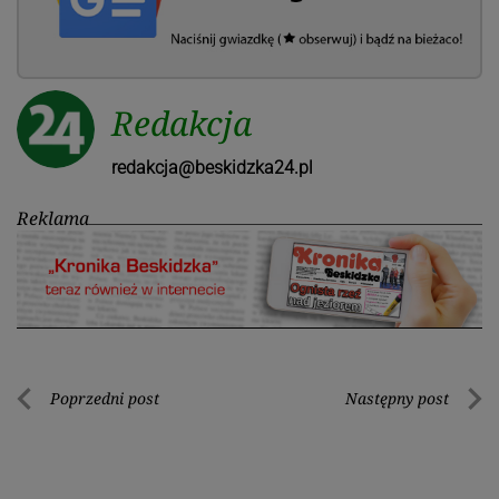
Redakcja
redakcja@beskidzka24.pl
Reklama
Nawigacja
Poprzedni post
Następny post
Poprzedni
Nastę
wpisu
post
post