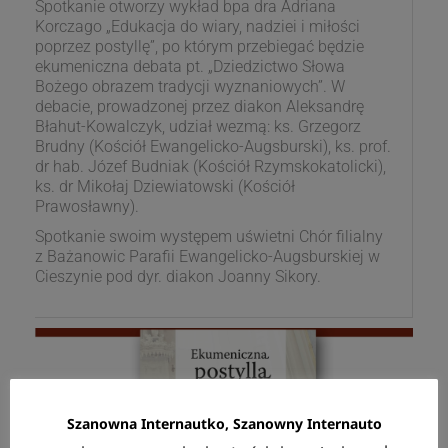
Spotkanie otworzy wykład bpa dra Adriana
Korczago „Edukacja do wiary, nadziei i miłości
poprzez postyllę”, po którym przebiegać będzie
ekumeniczna debata pt. „Dziedzictwo Słowa
Bożego obrazem tradycji wyznaniowych”. W
debacie, prowadzonej przez diakon Aleksandrę
Błahut-Kowalczyk, udział wezmą: ks. Grzegorz
Brudny (Kościół Ewangelicko-Augsburski), ks. prof.
dr hab. Józef Budniak (Kościół Rzymskokatolicki),
ks. dr Mikołaj Dziewiatowski (Kościół
Prawosławny).
Spotkanie swoim występem uświetni Chór filialny
z Bażanowic Parafii Ewangelicko-Augsburskiej w
Cieszynie pod dyr. diakon Joanny Sikory.
Szanowna Internautko, Szanowny Internauto