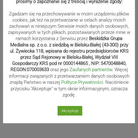
prosimy o zapoznanie się z treścią i wyrażenie zgody:
Zgadzam się na przechowywanie w moim urządzeniu plików
cookies, jak też na przetwarzanie w celach analizy moich
zachowań w niniejszym Serwisie moich danych osobowych,
zapisywanych w tych plikach, pozostawianych przeze mnie w
ramach korzystania z Serwisu przez
Beskidzka Grupa
Medialna sp. z o.o. z siedzibą w Bielsku-Białej (43-300) przy
ul. Żywiecka 118, wpisana do rejestru przedsiębiorców KRS
przez Sąd Rejonowy w Bielsku-Białej, Wydział VIII
Gospodarczy KRS pod nr 0000144865 , NIP: 5470048840,
REGON:070003633
oraz jego
Zaufanych partnerów
. Więcej
informacji związanych z przetwarzaniem danych osobowych
09/05/2019
znajdą Państwo w naszej
Polityce Prywatności
. Naciśniecie
przycisku "Akceptuje" w tym oknie informacyjnym, oznacza
HARMONOGRAM
zgodę.
Data:
09/05/2019 - do - 08/05/2019
Akceptuje