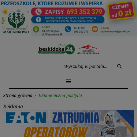
Przejdź
do
treści
Wysz
search
menu
Strona główna
/
Ekumeniczna postylla
Reklama