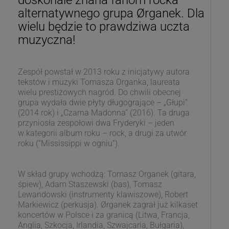
doskonale znana fanom rocka
alternatywnego grupa Ørganek. Dla
wielu będzie to prawdziwa uczta
muzyczna!
Zespół powstał w 2013 roku z inicjatywy autora
tekstów i muzyki Tomasza Organka, laureata
wielu prestiżowych nagród. Do chwili obecnej
grupa wydała dwie płyty długogrające – „Głupi”
(2014 rok) i „Czarna Madonna” (2016). Ta druga
przyniosła zespołowi dwa Fryderyki – jeden
w kategorii album roku – rock, a drugi za utwór
roku (“Mississippi w ogniu”).
W skład grupy wchodzą: Tomasz Organek (gitara,
śpiew), Adam Staszewski (bas), Tomasz
Lewandowski (instrumenty klawiszowe), Robert
Markiewicz (perkusja). Ørganek zagrał już kilkaset
koncertów w Polsce i za granicą (Litwa, Francja,
Anglia, Szkocja, Irlandia, Szwajcaria, Bułgaria),