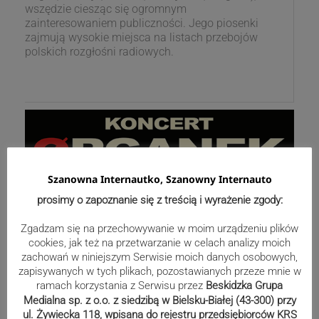
wszędzie ciesząc się ogromnym
zainteresowaniem publiczności. Jego piosenki
zajmują wysokie miejsca na listach przebojów
polskich rozgłośni radiowych.
Szanowna Internautko, Szanowny Internauto
prosimy o zapoznanie się z treścią i wyrażenie zgody:
Zgadzam się na przechowywanie w moim urządzeniu plików
cookies, jak też na przetwarzanie w celach analizy moich
zachowań w niniejszym Serwisie moich danych osobowych,
zapisywanych w tych plikach, pozostawianych przeze mnie w
ramach korzystania z Serwisu przez
Beskidzka Grupa
Medialna sp. z o.o. z siedzibą w Bielsku-Białej (43-300) przy
ul. Żywiecka 118, wpisana do rejestru przedsiębiorców KRS