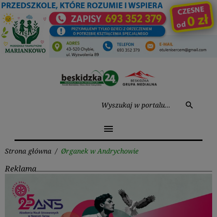
Przejdź
do
treści
Wysz
search
menu
Strona główna
/
Ørganek w Andrychowie
Reklama