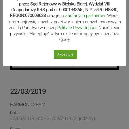
przez Sąd Rejonowy w Bielsku-Białej, Wydział VIII
Gospodarczy KRS pod nr 0000144865 , NIP: 5470048840,
REGON:070003633
oraz jego
Zaufanych partnerów
. Więcej
informacji związanych z przetwarzaniem danych osobowych
znajdą Państwo w naszej
Polityce Prywatności
. Naciśniecie
przycisku "Akceptuje" w tym oknie informacyjnym, oznacza
zgodę.
Akceptuje
22/03/2019
HARMONOGRAM
Data:
22/03/2019 - do - 21/03/2019 (2 godziny)
Czas: