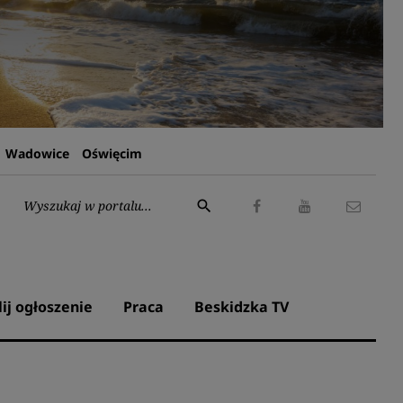
Wadowice
Oświęcim
Wyszukaj:
search
Facebook
Youtube
Kontak
lij ogłoszenie
Praca
Beskidzka TV