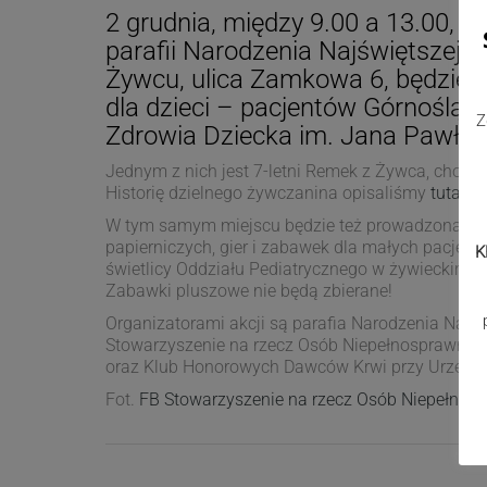
2 grudnia, między 9.00 a 13.00, n
parafii Narodzenia Najświętszej 
Żywcu, ulica Zamkowa 6, będzie
dla dzieci – pacjentów Górnośląs
Z
Zdrowia Dziecka im. Jana Pawła I
Jednym z nich jest 7-letni Remek z Żywca, choru
Historię dzielnego żywczanina opisaliśmy
tutaj
.
W tym samym miejscu będzie też prowadzona zbi
papierniczych, gier i zabawek dla małych pacjent
K
świetlicy Oddziału Pediatrycznego w żywieckim 
Zabawki pluszowe nie będą zbierane!
Organizatorami akcji są parafia Narodzenia Najśw
Stowarzyszenie na rzecz Osób Niepełnosprawnych
oraz Klub Honorowych Dawców Krwi przy Urzędzi
Fot.
FB Stowarzyszenie na rzecz Osób Niepełnos