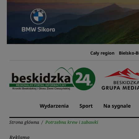
Przejdź
do
treści
Cały region
Bielsko-B
Wydarzenia
Sport
Na sygnale
Strona główna
/
Potrzebna krew i zabawki
Reklama