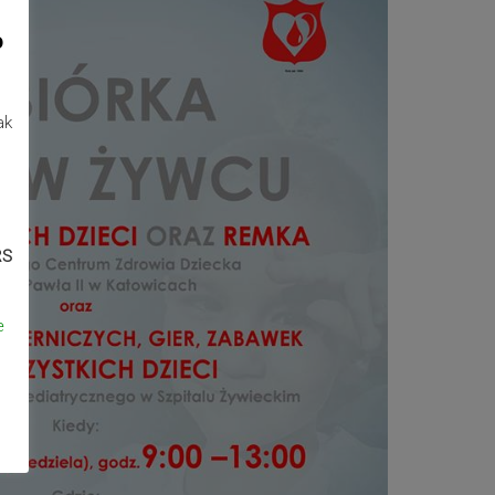
o
ak
RS
e