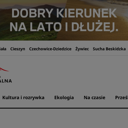
iała
Cieszyn
Czechowice-Dziedzice
Żywiec
Sucha Beskidzka
Kultura i rozrywka
Ekologia
Na czasie
Prześ