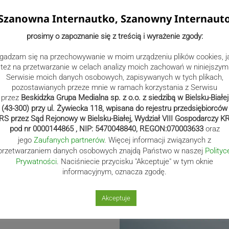
a parkingu przy
Szanowna Internautko, Szanowny Internaut
Maryi Panny w
 można oddać krew
prosimy o zapoznanie się z treścią i wyrażenie zgody:
kiego Centrum
gadzam się na przechowywanie w moim urządzeniu plików cookies, j
I w Katowicach.
też na przetwarzanie w celach analizy moich zachowań w niniejszym
Serwisie moich danych osobowych, zapisywanych w tych plikach,
jący na guza mózgu.
pozostawianych przeze mnie w ramach korzystania z Serwisu
przez
Beskidzka Grupa Medialna sp. z o.o. z siedzibą w Bielsku-Białej
órka artykułów
(43-300) przy ul. Żywiecka 118, wpisana do rejestru przedsiębiorców
ów korzystających ze
RS przez Sąd Rejonowy w Bielsku-Białej, Wydział VIII Gospodarczy K
Szpitalu Powiatowym.
pod nr 0000144865 , NIP: 5470048840, REGON:070003633
oraz
jego
Zaufanych partnerów
. Więcej informacji związanych z
przetwarzaniem danych osobowych znajdą Państwo w naszej
Polityc
iętszej Maryi Panny,
Prywatności
. Naciśniecie przycisku "Akceptuje" w tym oknie
 Ziemi Żywieckiej
informacyjnym, oznacza zgodę.
e Gminy w Łękawicy.
prawnych Ziemi Żywieckiej
Akceptuje