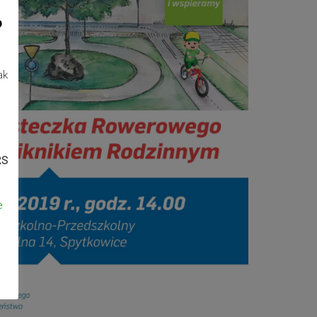
o
ak
RS
e