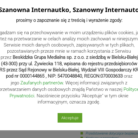
scy – mali i duzi –
Szanowna Internautko, Szanowny Internaut
tę. 15 czerwca przy
w Spytkowicach
prosimy o zapoznanie się z treścią i wyrażenie zgody:
a rowerowego,
gadzam się na przechowywanie w moim urządzeniu plików cookies, j
 Organizatorzy
też na przetwarzanie w celach analizy moich zachowań w niniejszym
Serwisie moich danych osobowych, zapisywanych w tych plikach,
pozostawianych przeze mnie w ramach korzystania z Serwisu
przez
Beskidzka Grupa Medialna sp. z o.o. z siedzibą w Bielsku-Białej
„Działamy i wspieramy”,
(43-300) przy ul. Żywiecka 118, wpisana do rejestru przedsiębiorców
asz w Spytkowicach. Firma
RS przez Sąd Rejonowy w Bielsku-Białej, Wydział VIII Gospodarczy K
 budowę miejsc, w których
pod nr 0000144865 , NIP: 5470048840, REGON:070003633
oraz
ny czas. Na spytkowickie
jego
Zaufanych partnerów
. Więcej informacji związanych z
 jego uroczystym otwarciu
przetwarzaniem danych osobowych znajdą Państwo w naszej
Polityc
czeństwa. Potem będą
Prywatności
. Naciśniecie przycisku "Akceptuje" w tym oknie
zniów, ogłoszenie wyników
informacyjnym, oznacza zgodę.
przygotowany przez
cznie się o 14.00.
Akceptuje