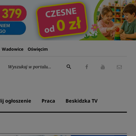
Wadowice
Oświęcim
Wyszukaj:
search
Facebook
Youtube
Kontak
lij ogłoszenie
Praca
Beskidzka TV