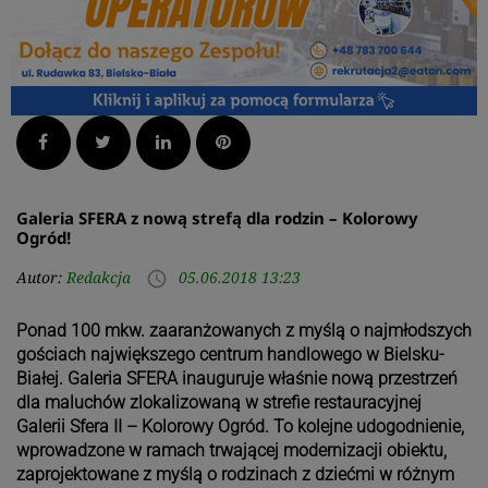
Facebook
Twitter
LinkedIn
Pinterest
Galeria SFERA z nową strefą dla rodzin – Kolorowy
Ogród!
Autor:
Redakcja
05.06.2018 13:23
access_time
Ponad 100 mkw. zaaranżowanych z myślą o najmłodszych
gościach największego centrum handlowego w Bielsku-
Białej. Galeria SFERA inauguruje właśnie nową przestrzeń
dla maluchów zlokalizowaną w strefie restauracyjnej
Galerii Sfera II – Kolorowy Ogród. To kolejne udogodnienie,
wprowadzone w ramach trwającej modernizacji obiektu,
zaprojektowane z myślą o rodzinach z dziećmi w różnym