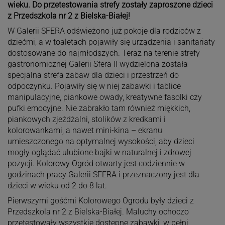
wieku. Do przetestowania strefy zostały zaproszone dzieci
z Przedszkola nr 2 z Bielska-Białej!
W Galerii SFERA odświeżono już pokoje dla rodziców z
dziećmi, a w toaletach pojawiły się urządzenia i sanitariaty
dostosowane do najmłodszych. Teraz na terenie strefy
gastronomicznej Galerii Sfera II wydzielona została
specjalna strefa zabaw dla dzieci i przestrzeń do
odpoczynku. Pojawiły się w niej zabawki i tablice
manipulacyjne, piankowe owady, kreatywne fasolki czy
pufki emocyjne. Nie zabrakło tam również miękkich,
piankowych zjeżdżalni, stolików z kredkami i
kolorowankami, a nawet mini-kina – ekranu
umieszczonego na optymalnej wysokości, aby dzieci
mogły oglądać ulubione bajki w naturalnej i zdrowej
pozycji. Kolorowy Ogród otwarty jest codziennie w
godzinach pracy Galerii SFERA i przeznaczony jest dla
dzieci w wieku od 2 do 8 lat.
Pierwszymi gośćmi Kolorowego Ogrodu były dzieci z
Przedszkola nr 2 z Bielska-Białej. Maluchy ochoczo
przetestowały wszystkie dostępne zabawki, w pełni