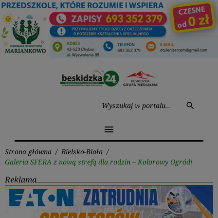
Przejdź
do
treści
Wysz
search
menu
Strona główna
/
Bielsko-Biała
/
Galeria SFERA z nową strefą dla rodzin – Kolorowy Ogród!
Reklama