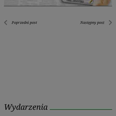
Nawigacja
Poprzedni post
Następny post
Poprzedni
Nastę
wpisu
post
post
Wydarzenia