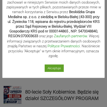
zachowań w niniejszym Serwisie moich danych osobowych,
zapisywanych w tych plikach, pozostawianych przeze mnie w
Sport
ramach korzystania z Serwisu przez
Beskidzka Grupa
Medialna sp. z o.o. z siedzibą w Bielsku-Białej (43-300) przy
ul. Żywiecka 118, wpisana do rejestru przedsiębiorców KRS
przez Sąd Rejonowy w Bielsku-Białej, Wydział VIII
Mistrzowie świata z MCK Żywiec!
Gospodarczy KRS pod nr 0000144865 , NIP: 5470048840,
REGON:070003633
oraz jego
Zaufanych partnerów
. Więcej
ZDJĘCIA
informacji związanych z przetwarzaniem danych osobowych
znajdą Państwo w naszej
Polityce Prywatności
. Naciśniecie
przycisku "Akceptuje" w tym oknie informacyjnym, oznacza
zgodę.
Bracia Szejowie ruszają po kolejne
punkty. Liderzy mistrzostw
Akceptuje
wystartują w Rajdzie Rzeszowskim
80-lecie Soły Kobiernice. Będzie się
działo! SZCZEGÓŁOWY PROGRAM