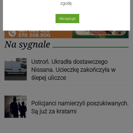
zgodę.
Akceptuje
Na sygnale
Ustroń. Ukradła dostawczego
Nissana. Ucieczkę zakończyła w
ślepej uliczce
Policjanci namierzyli poszukiwanych.
Są już za kratami