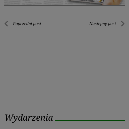
Nawigacja
Poprzedni post
Następny post
Poprzedni
Nastę
wpisu
post
post
Wydarzenia