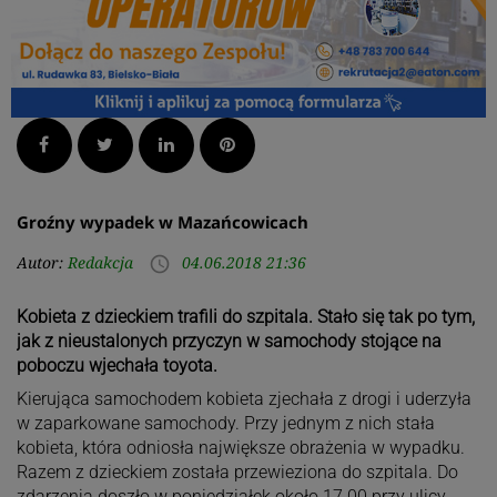
Facebook
Twitter
LinkedIn
Pinterest
Groźny wypadek w Mazańcowicach
Autor:
Redakcja
04.06.2018 21:36
access_time
Kobieta z dzieckiem trafili do szpitala. Stało się tak po tym,
jak z nieustalonych przyczyn w samochody stojące na
poboczu wjechała toyota.
Kierująca samochodem kobieta zjechała z drogi i uderzyła
w zaparkowane samochody. Przy jednym z nich stała
kobieta, która odniosła największe obrażenia w wypadku.
Razem z dzieckiem została przewieziona do szpitala. Do
zdarzenia doszło w poniedziałek około 17.00 przy ulicy