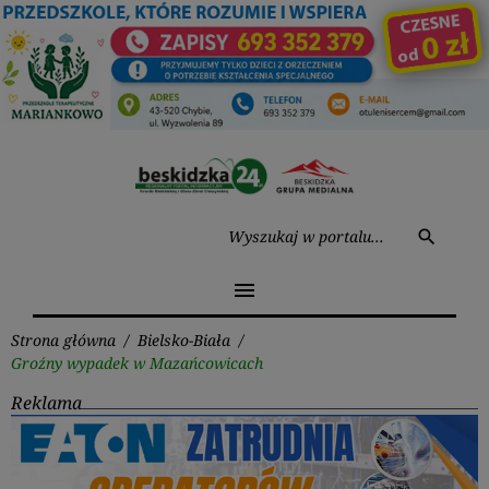
Przejdź
do
treści
Wysz
search
menu
Strona główna
/
Bielsko-Biała
/
Groźny wypadek w Mazańcowicach
Reklama