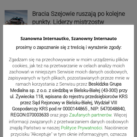
Bracia Szejowie ruszają po kolejne
punkty. Liderzy mistrzostw
wystartują w Rajdzie Rzeszowskim
Szanowna Internautko, Szanowny Internauto
prosimy o zapoznanie się z treścią i wyrażenie zgody:
80-lecie Soły Kobiernice. Będzie się
Zgadzam się na przechowywanie w moim urządzeniu plików
działo! SZCZEGÓŁOWY PROGRAM
cookies, jak też na przetwarzanie w celach analizy moich
zachowań w niniejszym Serwisie moich danych osobowych,
zapisywanych w tych plikach, pozostawianych przeze mnie w
ramach korzystania z Serwisu przez
Beskidzka Grupa
Reklama
Medialna sp. z o.o. z siedzibą w Bielsku-Białej (43-300) przy
ul. Żywiecka 118, wpisana do rejestru przedsiębiorców KRS
przez Sąd Rejonowy w Bielsku-Białej, Wydział VIII
Gospodarczy KRS pod nr 0000144865 , NIP: 5470048840,
REGON:070003633
oraz jego
Zaufanych partnerów
. Więcej
informacji związanych z przetwarzaniem danych osobowych
znajdą Państwo w naszej
Polityce Prywatności
. Naciśniecie
przycisku "Akceptuje" w tym oknie informacyjnym, oznacza