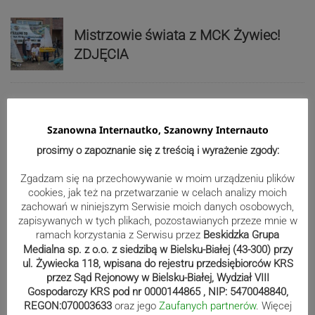
Mistrzowie świata z MCK Żywiec!
ZDJĘCIA
Bracia Szejowie ruszają po kolejne
Szanowna Internautko, Szanowny Internauto
punkty. Liderzy mistrzostw
wystartują w Rajdzie Rzeszowskim
prosimy o zapoznanie się z treścią i wyrażenie zgody:
Zgadzam się na przechowywanie w moim urządzeniu plików
cookies, jak też na przetwarzanie w celach analizy moich
zachowań w niniejszym Serwisie moich danych osobowych,
80-lecie Soły Kobiernice. Będzie się
zapisywanych w tych plikach, pozostawianych przeze mnie w
działo! SZCZEGÓŁOWY PROGRAM
ramach korzystania z Serwisu przez
Beskidzka Grupa
Medialna sp. z o.o. z siedzibą w Bielsku-Białej (43-300) przy
ul. Żywiecka 118, wpisana do rejestru przedsiębiorców KRS
przez Sąd Rejonowy w Bielsku-Białej, Wydział VIII
Reklama
Gospodarczy KRS pod nr 0000144865 , NIP: 5470048840,
REGON:070003633
oraz jego
Zaufanych partnerów
. Więcej