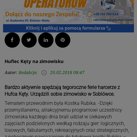
Facebook
Twitter
LinkedIn
Pinterest
Hufiec Kęty na zimowisku
Autor:
Redakcja
20.02.2018 08:47
access_time
Bardzo aktywnie spędzają tegoroczne ferie harcerze z
Hufca Kęty. Urządzili sobie zimowisko w Soblówce.
Tematem przewodnim była Kostka Rubika. -Dzięki
przemyślanemu, atrakcyjnemu programowi uczestnicy
zimowiska każdego dnia brali udział w ciekawych
zajęciach podzielonych według rodzaju gier: logicznych,
losowych, fabularnych, rekreacyjnych oraz strategicznych,
z pobocznym nawiązaniem do tytułowej kostki Rubika –