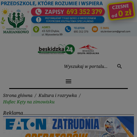
Przejdź
do
treści
Wysz
search
menu
Strona główna
/
Kultura i rozrywka
/
Hufiec Kęty na zimowisku
Reklama