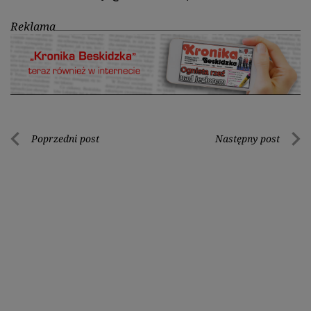
Reklama
Nawigacja
Poprzedni post
Następny post
Poprzedni
Nastę
wpisu
post
post