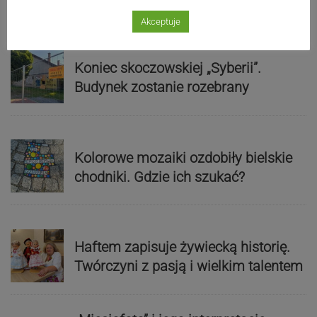
zebrzydowickim urzędzie
Akceptuje
Koniec skoczowskiej „Syberii”.
Budynek zostanie rozebrany
Kolorowe mozaiki ozdobiły bielskie
chodniki. Gdzie ich szukać?
Haftem zapisuje żywiecką historię.
Twórczyni z pasją i wielkim talentem