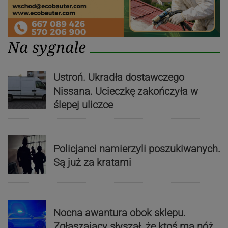
Na sygnale
Ustroń. Ukradła dostawczego
Nissana. Ucieczkę zakończyła w
ślepej uliczce
Policjanci namierzyli poszukiwanych.
Są już za kratami
Nocna awantura obok sklepu.
Zgłaszający słyszał, że ktoś ma nóż