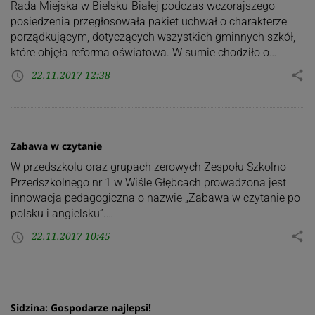
Rada Miejska w Bielsku-Białej podczas wczorajszego
posiedzenia przegłosowała pakiet uchwał o charakterze
porządkującym, dotyczących wszystkich gminnych szkół,
które objęła reforma oświatowa. W sumie chodziło o…
22.11.2017 12:38
share
access_time
Zabawa w czytanie
W przedszkolu oraz grupach zerowych Zespołu Szkolno-
Przedszkolnego nr 1 w Wiśle Głębcach prowadzona jest
innowacja pedagogiczna o nazwie „Zabawa w czytanie po
polsku i angielsku”.…
22.11.2017 10:45
share
access_time
Sidzina: Gospodarze najlepsi!