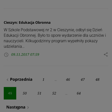
Cieszyn: Edukacja Obronna
W Szkole Podstawowej nr 2 w Cieszynie, odbył się Dzień
Edukacji Obronnej. Było to spore wydarzenie dla uczniów i
nauczycieli. Kilkugodzinny program wypełniły pokazy
udzielania…
09.11.2017 07:59
share
access_time
Stronicowanie
Poprzednia
1
46
47
48
navigate_before
…
wpisów
50
51
52
64
49
…
Następna
navigate_next