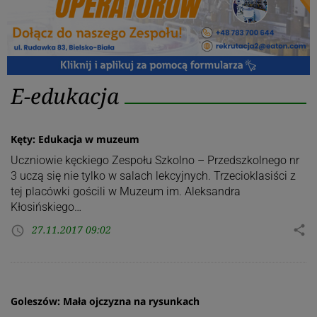
Kategoria:
E-edukacja
E-
edukacja
Kęty: Edukacja w muzeum
Uczniowie kęckiego Zespołu Szkolno – Przedszkolnego nr
3 uczą się nie tylko w salach lekcyjnych. Trzecioklasiści z
tej placówki gościli w Muzeum im. Aleksandra
Kłosińskiego…
27.11.2017 09:02
share
access_time
Goleszów: Mała ojczyzna na rysunkach