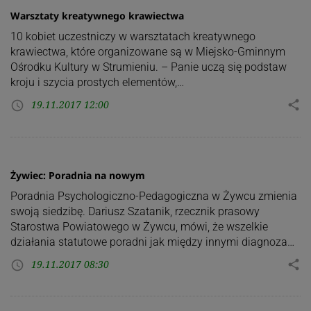
Warsztaty kreatywnego krawiectwa
10 kobiet uczestniczy w warsztatach kreatywnego
krawiectwa, które organizowane są w Miejsko-Gminnym
Ośrodku Kultury w Strumieniu. – Panie uczą się podstaw
kroju i szycia prostych elementów,…
19.11.2017 12:00
share
access_time
Żywiec: Poradnia na nowym
Poradnia Psychologiczno-Pedagogiczna w Żywcu zmienia
swoją siedzibę. Dariusz Szatanik, rzecznik prasowy
Starostwa Powiatowego w Żywcu, mówi, że wszelkie
działania statutowe poradni jak między innymi diagnoza…
19.11.2017 08:30
share
access_time