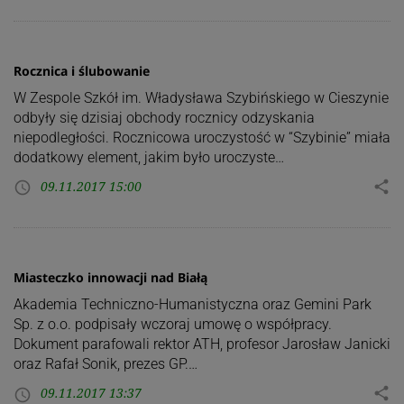
Rocznica i ślubowanie
W Zespole Szkół im. Władysława Szybińskiego w Cieszynie
odbyły się dzisiaj obchody rocznicy odzyskania
niepodległości. Rocznicowa uroczystość w “Szybinie” miała
dodatkowy element, jakim było uroczyste…
09.11.2017 15:00
share
access_time
Miasteczko innowacji nad Białą
Akademia Techniczno-Humanistyczna oraz Gemini Park
Sp. z o.o. podpisały wczoraj umowę o współpracy.
Dokument parafowali rektor ATH, profesor Jarosław Janicki
oraz Rafał Sonik, prezes GP.…
09.11.2017 13:37
share
access_time