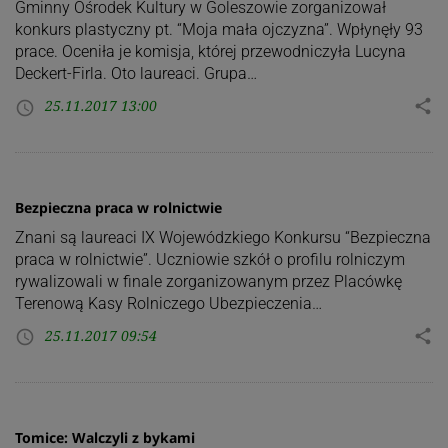
Gminny Ośrodek Kultury w Goleszowie zorganizował
konkurs plastyczny pt. “Moja mała ojczyzna”. Wpłynęły 93
prace. Oceniła je komisja, której przewodniczyła Lucyna
Deckert-Firla. Oto laureaci. Grupa…
25.11.2017 13:00
share
access_time
Bezpieczna praca w rolnictwie
Znani są laureaci IX Wojewódzkiego Konkursu “Bezpieczna
praca w rolnictwie”. Uczniowie szkół o profilu rolniczym
rywalizowali w finale zorganizowanym przez Placówkę
Terenową Kasy Rolniczego Ubezpieczenia…
25.11.2017 09:54
share
access_time
Tomice: Walczyli z bykami