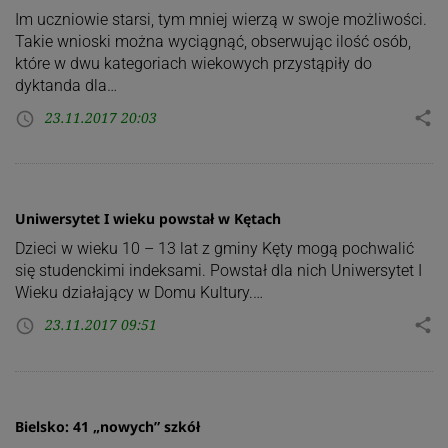
Im uczniowie starsi, tym mniej wierzą w swoje możliwości.
Takie wnioski można wyciągnąć, obserwując ilość osób,
które w dwu kategoriach wiekowych przystąpiły do
dyktanda dla…
23.11.2017 20:03
share
access_time
Uniwersytet I wieku powstał w Kętach
Dzieci w wieku 10 – 13 lat z gminy Kęty mogą pochwalić
się studenckimi indeksami. Powstał dla nich Uniwersytet I
Wieku działający w Domu Kultury.…
23.11.2017 09:51
share
access_time
Bielsko: 41 „nowych” szkół