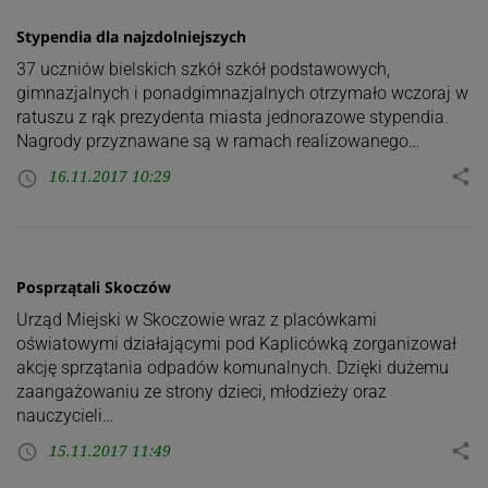
Stypendia dla najzdolniejszych
37 uczniów bielskich szkół szkół podstawowych,
gimnazjalnych i ponadgimnazjalnych otrzymało wczoraj w
ratuszu z rąk prezydenta miasta jednorazowe stypendia.
Nagrody przyznawane są w ramach realizowanego…
16.11.2017 10:29
share
access_time
Posprzątali Skoczów
Urząd Miejski w Skoczowie wraz z placówkami
oświatowymi działającymi pod Kaplicówką zorganizował
akcję sprzątania odpadów komunalnych. Dzięki dużemu
zaangażowaniu ze strony dzieci, młodzieży oraz
nauczycieli…
15.11.2017 11:49
share
access_time