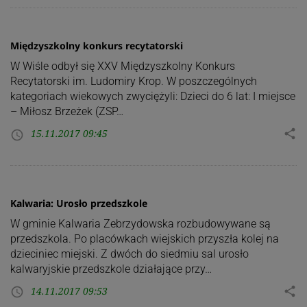
Międzyszkolny konkurs recytatorski
W Wiśle odbył się XXV Międzyszkolny Konkurs
Recytatorski im. Ludomiry Krop. W poszczególnych
kategoriach wiekowych zwyciężyli: Dzieci do 6 lat: I miejsce
– Miłosz Brzeżek (ZSP…
15.11.2017 09:45
share
access_time
Kalwaria: Urosło przedszkole
W gminie Kalwaria Zebrzydowska rozbudowywane są
przedszkola. Po placówkach wiejskich przyszła kolej na
dzieciniec miejski. Z dwóch do siedmiu sal urosło
kalwaryjskie przedszkole działające przy…
14.11.2017 09:53
share
access_time