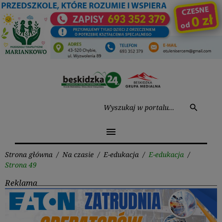
Przejdź
do
treści
Wysz
search
menu
Strona główna
/
Na czasie
/
E-edukacja
/
E-edukacja
/
Strona 49
Reklama