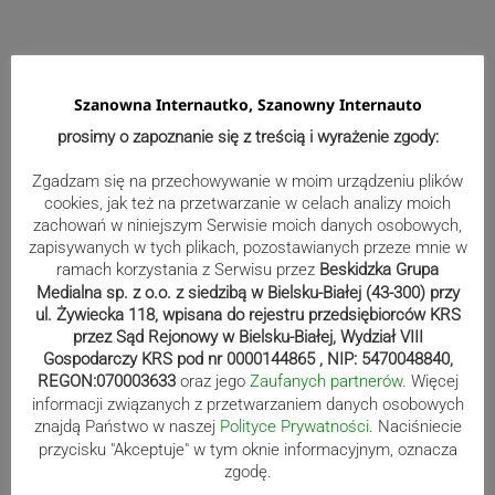
Szanowna Internautko, Szanowny Internauto
prosimy o zapoznanie się z treścią i wyrażenie zgody:
Zgadzam się na przechowywanie w moim urządzeniu plików
cookies, jak też na przetwarzanie w celach analizy moich
zachowań w niniejszym Serwisie moich danych osobowych,
zapisywanych w tych plikach, pozostawianych przeze mnie w
ramach korzystania z Serwisu przez
Beskidzka Grupa
Medialna sp. z o.o. z siedzibą w Bielsku-Białej (43-300) przy
ul. Żywiecka 118, wpisana do rejestru przedsiębiorców KRS
przez Sąd Rejonowy w Bielsku-Białej, Wydział VIII
Gospodarczy KRS pod nr 0000144865 , NIP: 5470048840,
Wydarzenia
REGON:070003633
oraz jego
Zaufanych partnerów
. Więcej
informacji związanych z przetwarzaniem danych osobowych
znajdą Państwo w naszej
Polityce Prywatności
. Naciśniecie
Wakacyjny szturm po dowody. W
przycisku "Akceptuje" w tym oknie informacyjnym, oznacza
zgodę.
lipcu ponad 400 osób w