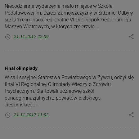
Niecodzienne wydarzenie miało miejsce w Szkole
Podstawowej im. Dzieci Zamojszczyzny w Sidzinie. Odbyły
się tam eliminacje regionalne VI Ogólnopolskiego Turnieju
Maszyn Wiatrowych, w których zmierzyło…
21.11.2017 22:39
share
access_time
Finał olimpiady
W sali sesyjnej Starostwa Powiatowego w Żywcu, odbył się
finał VI Regionalnej Olimpiady Wiedzy o Zdrowiu
Psychicznym. Startowali uczniowie szkół
ponadgimnazjalnych z powiatów bielskiego,
cieszyńskiego…
21.11.2017 11:52
share
access_time