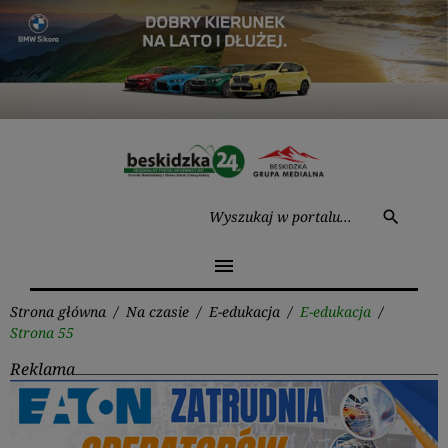
Przejdź
do
treści
Wysz
search
menu
Strona główna
/
Na czasie
/
E-edukacja
/
E-edukacja
/
Strona 55
Reklama