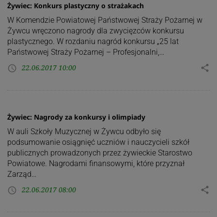
Żywiec: Konkurs plastyczny o strażakach
W Komendzie Powiatowej Państwowej Straży Pożarnej w
Żywcu wręczono nagrody dla zwycięzców konkursu
plastycznego. W rozdaniu nagród konkursu „25 lat
Państwowej Straży Pożarnej – Profesjonalni,…
22.06.2017 10:00
share
access_time
Żywiec: Nagrody za konkursy i olimpiady
W auli Szkoły Muzycznej w Żywcu odbyło się
podsumowanie osiągnięć uczniów i nauczycieli szkół
publicznych prowadzonych przez żywieckie Starostwo
Powiatowe. Nagrodami finansowymi, które przyznał
Zarząd…
22.06.2017 08:00
share
access_time