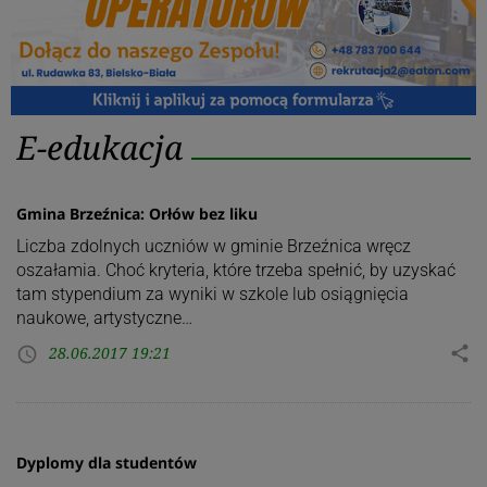
Kategoria:
E-edukacja
E-
edukacja
Gmina Brzeźnica: Orłów bez liku
Liczba zdolnych uczniów w gminie Brzeźnica wręcz
oszałamia. Choć kryteria, które trzeba spełnić, by uzyskać
tam stypendium za wyniki w szkole lub osiągnięcia
naukowe, artystyczne…
28.06.2017 19:21
share
access_time
Dyplomy dla studentów