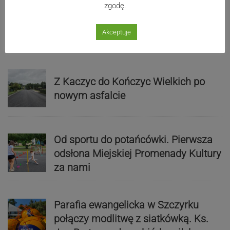
zgodę.
Książki na wyciągnięcie ręki
Akceptuje
Z Kaczyc do Kończyc Wielkich po
nowym asfalcie
Od sportu do potańcówki. Pierwsza
odsłona Miejskiej Promenady Kultury
za nami
Parafia ewangelicka w Szczyrku
połączy modlitwę z siatkówką. Ks.