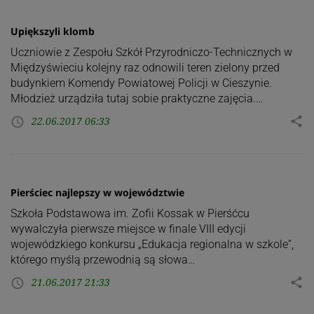
Upiększyli klomb
Uczniowie z Zespołu Szkół Przyrodniczo-Technicznych w
Międzyświeciu kolejny raz odnowili teren zielony przed
budynkiem Komendy Powiatowej Policji w Cieszynie.
Młodzież urządziła tutaj sobie praktyczne zajęcia.…
22.06.2017 06:33
share
access_time
Pierściec najlepszy w województwie
Szkoła Podstawowa im. Zofii Kossak w Pierśćcu
wywalczyła pierwsze miejsce w finale VIII edycji
wojewódzkiego konkursu „Edukacja regionalna w szkole”,
którego myślą przewodnią są słowa…
21.06.2017 21:33
share
access_time