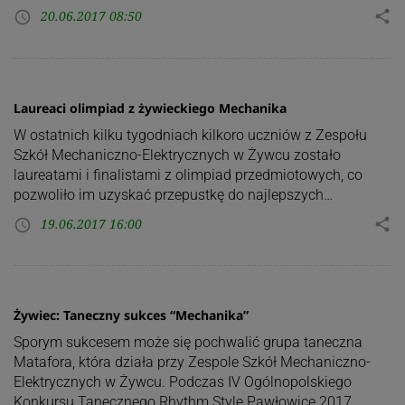
20.06.2017 08:50
share
access_time
Laureaci olimpiad z żywieckiego Mechanika
W ostatnich kilku tygodniach kilkoro uczniów z Zespołu
Szkół Mechaniczno-Elektrycznych w Żywcu zostało
laureatami i finalistami z olimpiad przedmiotowych, co
pozwoliło im uzyskać przepustkę do najlepszych…
19.06.2017 16:00
share
access_time
Żywiec: Taneczny sukces “Mechanika”
Sporym sukcesem może się pochwalić grupa taneczna
Matafora, która działa przy Zespole Szkół Mechaniczno-
Elektrycznych w Żywcu. Podczas IV Ogólnopolskiego
Konkursu Tanecznego Rhythm Style Pawłowice 2017…