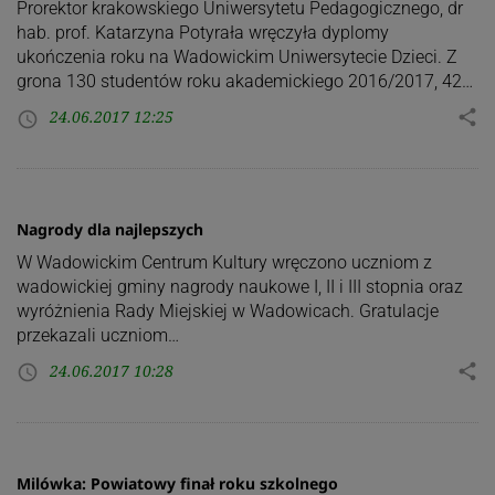
Prorektor krakowskiego Uniwersytetu Pedagogicznego, dr
hab. prof. Katarzyna Potyrała wręczyła dyplomy
ukończenia roku na Wadowickim Uniwersytecie Dzieci. Z
grona 130 studentów roku akademickiego 2016/2017, 42…
24.06.2017 12:25
share
access_time
Nagrody dla najlepszych
W Wadowickim Centrum Kultury wręczono uczniom z
wadowickiej gminy nagrody naukowe I, II i III stopnia oraz
wyróżnienia Rady Miejskiej w Wadowicach. Gratulacje
przekazali uczniom…
24.06.2017 10:28
share
access_time
Milówka: Powiatowy finał roku szkolnego