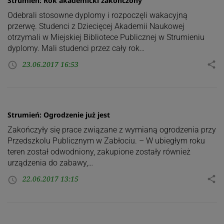
Strumień: Rok akademicki zakończony
Odebrali stosowne dyplomy i rozpoczęli wakacyjną
przerwę. Studenci z Dziecięcej Akademii Naukowej
otrzymali w Miejskiej Bibliotece Publicznej w Strumieniu
dyplomy. Mali studenci przez cały rok…
23.06.2017 16:53
share
access_time
Strumień: Ogrodzenie już jest
Zakończyły się prace związane z wymianą ogrodzenia przy
Przedszkolu Publicznym w Zabłociu. – W ubiegłym roku
teren został odwodniony, zakupione zostały również
urządzenia do zabawy,…
22.06.2017 13:15
share
access_time