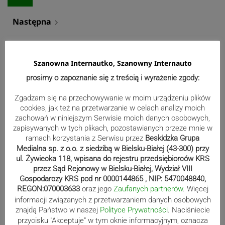
Następna
navigate_next
Szanowna Internautko, Szanowny Internauto
prosimy o zapoznanie się z treścią i wyrażenie zgody:
Zgadzam się na przechowywanie w moim urządzeniu plików
cookies, jak też na przetwarzanie w celach analizy moich
zachowań w niniejszym Serwisie moich danych osobowych,
zapisywanych w tych plikach, pozostawianych przeze mnie w
ramach korzystania z Serwisu przez
Beskidzka Grupa
Medialna sp. z o.o. z siedzibą w Bielsku-Białej (43-300) przy
ul. Żywiecka 118, wpisana do rejestru przedsiębiorców KRS
przez Sąd Rejonowy w Bielsku-Białej, Wydział VIII
Gospodarczy KRS pod nr 0000144865 , NIP: 5470048840,
REGON:070003633
oraz jego
Zaufanych partnerów
. Więcej
Wydarzenia
informacji związanych z przetwarzaniem danych osobowych
znajdą Państwo w naszej
Polityce Prywatności
. Naciśniecie
przycisku "Akceptuje" w tym oknie informacyjnym, oznacza