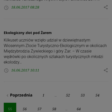
18.06.2017 08:28
share
access_time
Ekologiczny zlot pod Żarem
Kilkuset uczniów wzięło udział w dziewiętnastym
Wiosennym Zlocie Turystyczno-Ekologicznym w okolicach
Międzybrodzia Żywieckiego i góry Żar. – W czasie
wędrówki po okolicznych szlakach turystycznych młodzi
ekolodzy…
16.06.2017 10:11
share
access_time
Stronicowanie
Poprzednia
1
52
53
54
navigate_before
…
wpisów
56
57
58
64
55
…