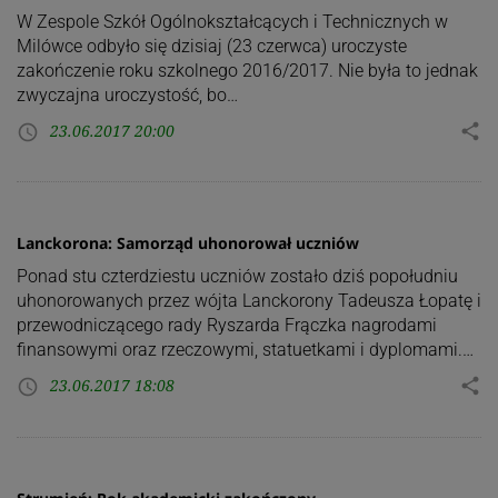
W Zespole Szkół Ogólnokształcących i Technicznych w
Milówce odbyło się dzisiaj (23 czerwca) uroczyste
zakończenie roku szkolnego 2016/2017. Nie była to jednak
zwyczajna uroczystość, bo…
23.06.2017 20:00
share
access_time
Lanckorona: Samorząd uhonorował uczniów
Ponad stu czterdziestu uczniów zostało dziś popołudniu
uhonorowanych przez wójta Lanckorony Tadeusza Łopatę i
przewodniczącego rady Ryszarda Frączka nagrodami
finansowymi oraz rzeczowymi, statuetkami i dyplomami.…
23.06.2017 18:08
share
access_time