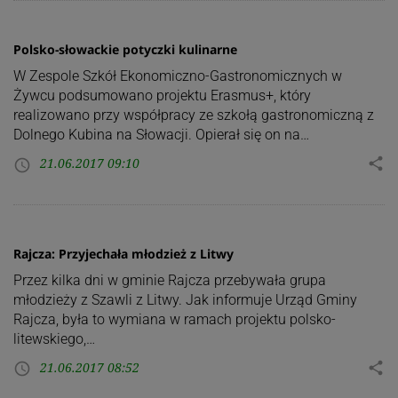
Polsko-słowackie potyczki kulinarne
W Zespole Szkół Ekonomiczno-Gastronomicznych w
Żywcu podsumowano projektu Erasmus+, który
realizowano przy współpracy ze szkołą gastronomiczną z
Dolnego Kubina na Słowacji. Opierał się on na…
21.06.2017 09:10
share
access_time
Rajcza: Przyjechała młodzież z Litwy
Przez kilka dni w gminie Rajcza przebywała grupa
młodzieży z Szawli z Litwy. Jak informuje Urząd Gminy
Rajcza, była to wymiana w ramach projektu polsko-
litewskiego,…
21.06.2017 08:52
share
access_time