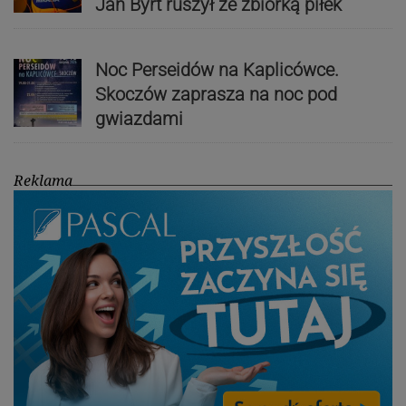
Jan Byrt ruszył ze zbiórką piłek
Noc Perseidów na Kaplicówce.
Skoczów zaprasza na noc pod
gwiazdami
Reklama