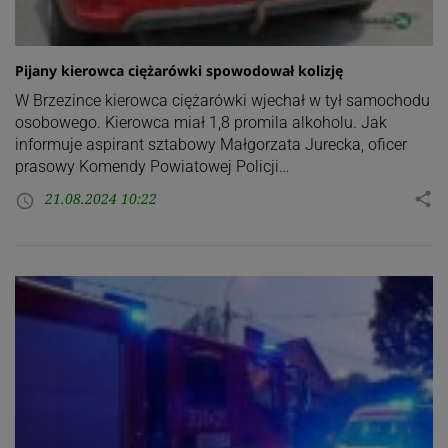
Pijany kierowca ciężarówki spowodował kolizję
W Brzezince kierowca ciężarówki wjechał w tył samochodu
osobowego. Kierowca miał 1,8 promila alkoholu. Jak
informuje aspirant sztabowy Małgorzata Jurecka, oficer
prasowy Komendy Powiatowej Policji…
21.08.2024 10:22
share
access_time