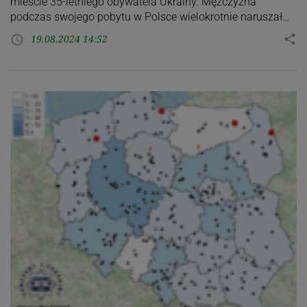
mieście 35-letniego obywatela Ukrainy. Mężczyzna
podczas swojego pobytu w Polsce wielokrotnie naruszał…
19.08.2024 14:52
share
access_time