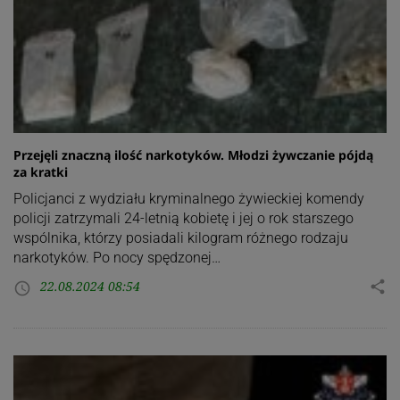
Przejęli znaczną ilość narkotyków. Młodzi żywczanie pójdą
za kratki
Policjanci z wydziału kryminalnego żywieckiej komendy
policji zatrzymali 24-letnią kobietę i jej o rok starszego
wspólnika, którzy posiadali kilogram różnego rodzaju
narkotyków. Po nocy spędzonej…
22.08.2024 08:54
share
access_time