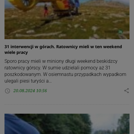
31 interwencji w górach. Ratownicy mieli w ten weekend
wiele pracy
Sporo pracy mieli w miniony długi weekend beskidzcy
ratownicy górscy. W sumie udzielali pomocy aż 31
poszkodowanym. W osiemnastu przypadkach wypadkom
ulegali piesi turyści a…
20.08.2024 10:56
share
access_time