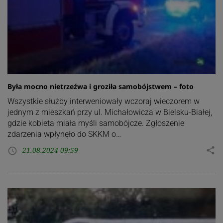
Była mocno nietrzeźwa i groziła samobójstwem – foto
Wszystkie służby interweniowały wczoraj wieczorem w
jednym z mieszkań przy ul. Michałowicza w Bielsku-Białej,
gdzie kobieta miała myśli samobójcze. Zgłoszenie
zdarzenia wpłynęło do SKKM o…
21.08.2024 09:59
share
access_time