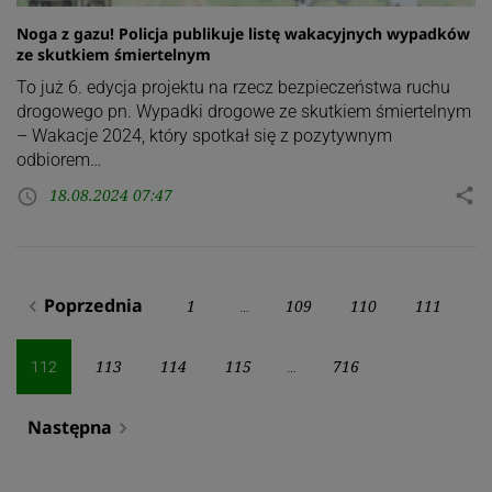
Noga z gazu! Policja publikuje listę wakacyjnych wypadków
ze skutkiem śmiertelnym
To już 6. edycja projektu na rzecz bezpieczeństwa ruchu
drogowego pn. Wypadki drogowe ze skutkiem śmiertelnym
– Wakacje 2024, który spotkał się z pozytywnym
odbiorem…
18.08.2024 07:47
share
access_time
Stronicowanie
Poprzednia
1
109
110
111
navigate_before
…
wpisów
113
114
115
716
112
…
Następna
navigate_next