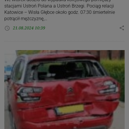
stacjami Ustroń Polana a Ustroń Brzegi. Pociąg relacji
Katowice – Wisła Głębce około godz. 07:30 śmiertelnie
potrącił mężczyznę,…
21.08.2024 10:39
share
access_time