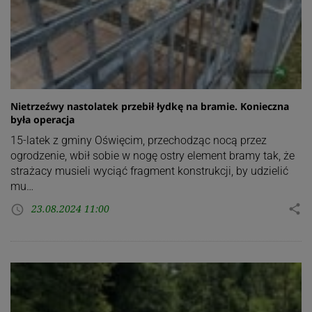
Nietrzeźwy nastolatek przebił łydkę na bramie. Konieczna
była operacja
15-latek z gminy Oświęcim, przechodząc nocą przez
ogrodzenie, wbił sobie w nogę ostry element bramy tak, że
strażacy musieli wyciąć fragment konstrukcji, by udzielić
mu…
23.08.2024 11:00
share
access_time