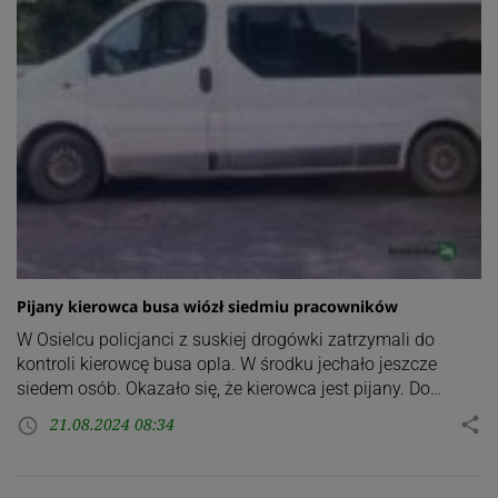
Pijany kierowca busa wiózł siedmiu pracowników
W Osielcu policjanci z suskiej drogówki zatrzymali do
kontroli kierowcę busa opla. W środku jechało jeszcze
siedem osób. Okazało się, że kierowca jest pijany. Do…
21.08.2024 08:34
share
access_time