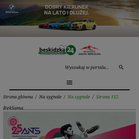
Przejdź
do
treści
Wysz
search
menu
Strona główna
/
Na sygnale
/
Na sygnale
/
Strona 112
Reklama