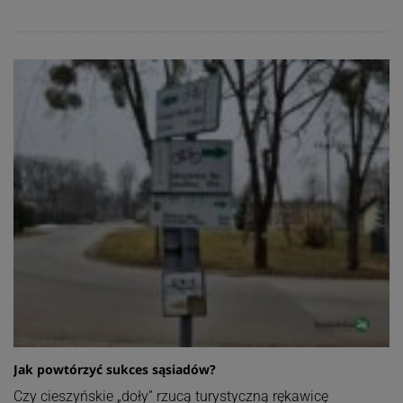
Jak powtórzyć sukces sąsiadów?
Czy cieszyńskie „doły” rzucą turystyczną rękawicę