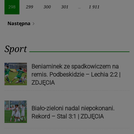
299
300
301
1 911
298
…
Następna
navigate_next
Sport
Beniaminek ze spadkowiczem na
remis. Podbeskidzie – Lechia 2:2 |
ZDJĘCIA
Biało-zieloni nadal niepokonani.
Rekord – Stal 3:1 | ZDJĘCIA