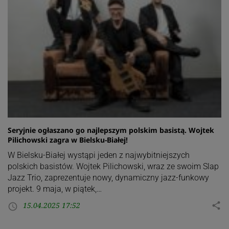
Seryjnie ogłaszano go najlepszym polskim basistą. Wojtek
Pilichowski zagra w Bielsku-Białej!
W Bielsku-Białej wystąpi jeden z najwybitniejszych
polskich basistów. Wojtek Pilichowski, wraz ze swoim Slap
Jazz Trio, zaprezentuje nowy, dynamiczny jazz-funkowy
projekt. 9 maja, w piątek,…
15.04.2025 17:52
share
access_time