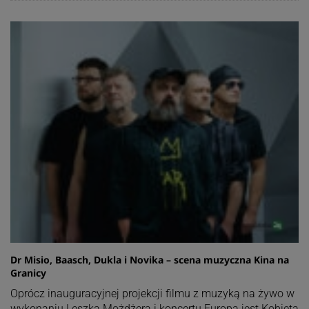
Dr Misio, Baasch, Dukla i Novika – scena muzyczna Kina na
Granicy
Oprócz inauguracyjnej projekcji filmu z muzyką na żywo w
wykonaniu Leszka Możdżera i koncertu Europa jest Kobietą