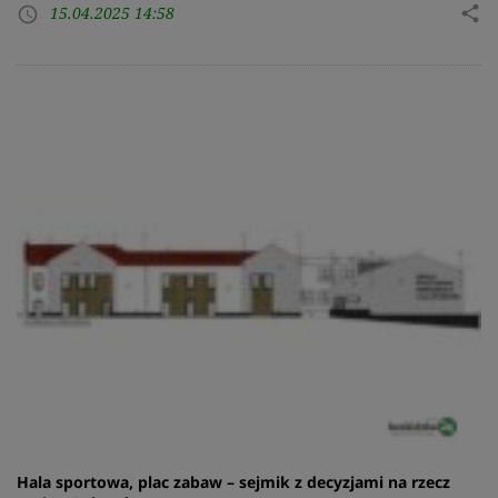
15.04.2025 14:58
share
access_time
Hala sportowa, plac zabaw – sejmik z decyzjami na rzecz