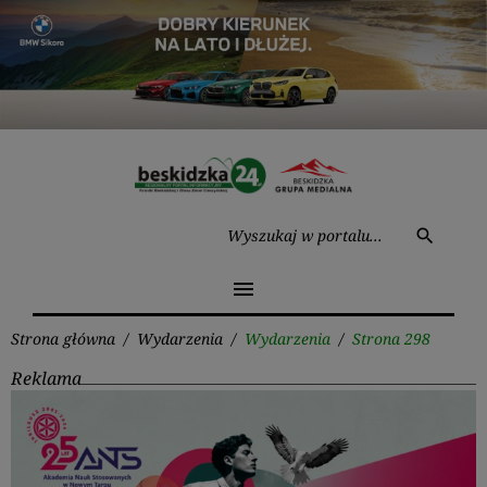
Przejdź
do
treści
Wysz
search
menu
Strona główna
/
Wydarzenia
/
Wydarzenia
/
Strona 298
Reklama