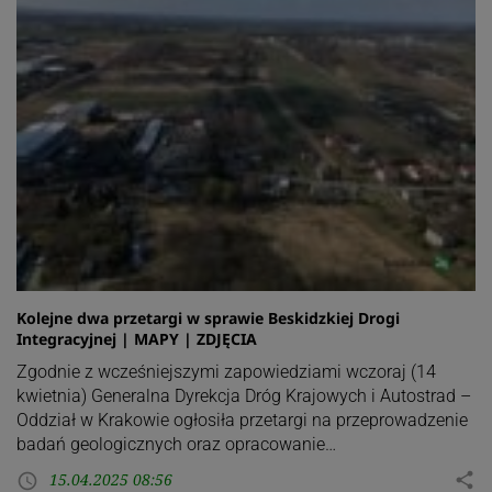
Kolejne dwa przetargi w sprawie Beskidzkiej Drogi
Integracyjnej | MAPY | ZDJĘCIA
Zgodnie z wcześniejszymi zapowiedziami wczoraj (14
kwietnia) Generalna Dyrekcja Dróg Krajowych i Autostrad –
Oddział w Krakowie ogłosiła przetargi na przeprowadzenie
badań geologicznych oraz opracowanie…
15.04.2025 08:56
share
access_time