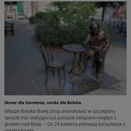
Skwer dla Smolenia, rondo dla Bobów
Władze Bielska-Białej chcą uhonorować w szczególny
sposób trzy nieżyjące już postacie związane niegdyś z
grodem nad Białą. – Do 24 kwietnia potrwają konsultacje z
organizacjami…