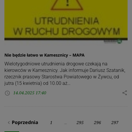
Nie będzie łatwo w Kamesznicy – MAPA
Wielotygodniowe utrudnienia drogowe czekają na
kierowców w Kamesznicy. Jak informuje Dariusz Szatanik,
rzecznik prasowy Starostwa Powiatowego w Żywcu, od
jutra (15 kwietnia) od 10.00 aż…
14.04.2025 17:40
share
access_time
Stronicowanie
Poprzednia
1
295
296
297
navigate_before
…
wpisów