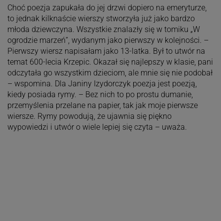
Choć poezja zapukała do jej drzwi dopiero na emeryturze,
to jednak kilknaście wierszy stworzyła już jako bardzo
młoda dziewczyna. Wszystkie znalazły się w tomiku „W
ogrodzie marzeń”, wydanym jako pierwszy w kolejności. –
Pierwszy wiersz napisałam jako 13-latka. Był to utwór na
temat 600-lecia Krzepic. Okazał się najlepszy w klasie, pani
odczytała go wszystkim dzieciom, ale mnie się nie podobał
– wspomina. Dla Janiny Izydorczyk poezja jest poezją,
kiedy posiada rymy. – Bez nich to po prostu dumanie,
przemyślenia przelane na papier, tak jak moje pierwsze
wiersze. Rymy powodują, że ujawnia się piękno
wypowiedzi i utwór o wiele lepiej się czyta – uważa.