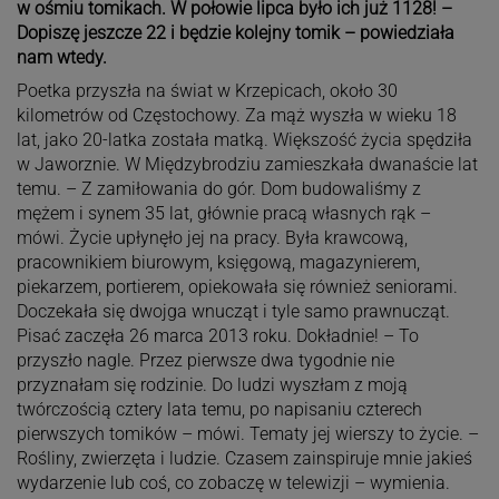
w ośmiu tomikach. W połowie lipca było ich już 1128! –
Dopiszę jeszcze 22 i będzie kolejny tomik – powiedziała
nam wtedy.
Poetka przyszła na świat w Krzepicach, około 30
kilometrów od Częstochowy. Za mąż wyszła w wieku 18
lat, jako 20-latka została matką. Większość życia spędziła
w Jaworznie. W Międzybrodziu zamieszkała dwanaście lat
temu. – Z zamiłowania do gór. Dom budowaliśmy z
mężem i synem 35 lat, głównie pracą własnych rąk –
mówi. Życie upłynęło jej na pracy. Była krawcową,
pracownikiem biurowym, księgową, magazynierem,
piekarzem, portierem, opiekowała się również seniorami.
Doczekała się dwojga wnucząt i tyle samo prawnucząt.
Pisać zaczęła 26 marca 2013 roku. Dokładnie! – To
przyszło nagle. Przez pierwsze dwa tygodnie nie
przyznałam się rodzinie. Do ludzi wyszłam z moją
twórczością cztery lata temu, po napisaniu czterech
pierwszych tomików – mówi. Tematy jej wierszy to życie. –
Rośliny, zwierzęta i ludzie. Czasem zainspiruje mnie jakieś
wydarzenie lub coś, co zobaczę w telewizji – wymienia.