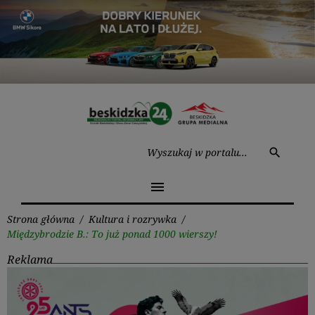
Przejdź
do
treści
Wysz
search
menu
Strona główna
/
Kultura i rozrywka
/
Międzybrodzie B.: To już ponad 1000 wierszy!
Reklama