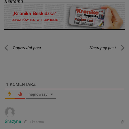
Reklama
Nawigacja
Poprzedni post
Następny post
Poprzedni
Nastę
wpisu
post
post
1
KOMENTARZ
najnowszy
Grazyna
4 lat temu