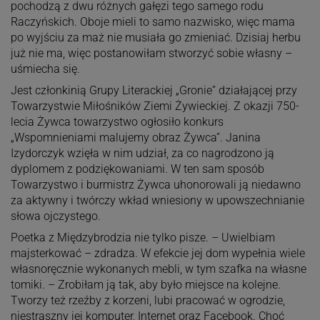
pochodzą z dwu różnych gałęzi tego samego rodu
Raczyńskich. Oboje mieli to samo nazwisko, więc mama
po wyjściu za maż nie musiała go zmieniać. Dzisiaj herbu
już nie ma, więc postanowiłam stworzyć sobie własny –
uśmiecha się.
Jest członkinią Grupy Literackiej „Gronie” działającej przy
Towarzystwie Miłośników Ziemi Żywieckiej. Z okazji 750-
lecia Żywca towarzystwo ogłosiło konkurs
„Wspomnieniami malujemy obraz Żywca”. Janina
Izydorczyk wzięła w nim udział, za co nagrodzono ją
dyplomem z podziękowaniami. W ten sam sposób
Towarzystwo i burmistrz Żywca uhonorowali ją niedawno
za aktywny i twórczy wkład wniesiony w upowszechnianie
słowa ojczystego.
Poetka z Międzybrodzia nie tylko pisze. – Uwielbiam
majsterkować – zdradza. W efekcie jej dom wypełnia wiele
własnoręcznie wykonanych mebli, w tym szafka na własne
tomiki. – Zrobiłam ją tak, aby było miejsce na kolejne.
Tworzy też rzeźby z korzeni, lubi pracować w ogrodzie,
niestraszny jej komputer, Internet oraz Facebook. Choć