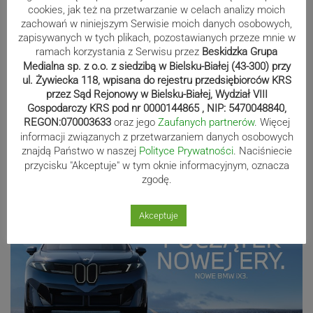
Paweł Czycharowski przestał być
cookies, jak też na przetwarzanie w celach analizy moich
zachowań w niniejszym Serwisie moich danych osobowych,
radnym Cieszyna
zapisywanych w tych plikach, pozostawianych przeze mnie w
ramach korzystania z Serwisu przez
Beskidzka Grupa
Medialna sp. z o.o. z siedzibą w Bielsku-Białej (43-300) przy
ul. Żywiecka 118, wpisana do rejestru przedsiębiorców KRS
Blisko 60 tysięcy osób w Polsce
przez Sąd Rejonowy w Bielsku-Białej, Wydział VIII
pobiera świadczenie Mama 4 plus.
Gospodarczy KRS pod nr 0000144865 , NIP: 5470048840,
REGON:070003633
oraz jego
Zaufanych partnerów
. Więcej
Najwięcej w województwie śląskim
informacji związanych z przetwarzaniem danych osobowych
znajdą Państwo w naszej
Polityce Prywatności
. Naciśniecie
przycisku "Akceptuje" w tym oknie informacyjnym, oznacza
Reklama
zgodę.
Akceptuje