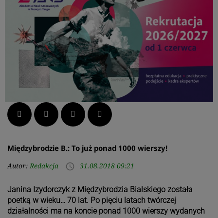
Facebook
Twitter
LinkedIn
Pinterest
Międzybrodzie B.: To już ponad 1000 wierszy!
Autor:
Redakcja
31.08.2018 09:21
access_time
Janina Izydorczyk z Międzybrodzia Bialskiego została
poetką w wieku… 70 lat. Po pięciu latach twórczej
działalności ma na koncie ponad 1000 wierszy wydanych