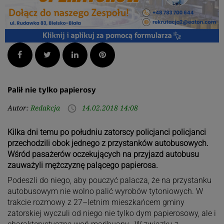
Facebook
Twitter
LinkedIn
Pinterest
Palił nie tylko papierosy
Autor:
Redakcja
14.02.2018 14:08
access_time
Kilka dni temu po południu zatorscy policjanci policjanci
przechodzili obok jednego z przystanków autobusowych.
Wśród pasażerów oczekujących na przyjazd autobusu
zauważyli mężczyznę palącego papierosa.
Podeszli do niego, aby pouczyć palacza, że na przystanku
autobusowym nie wolno palić wyrobów tytoniowych. W
trakcie rozmowy z 27–letnim mieszkańcem gminy
zatorskiej wyczuli od niego nie tylko dym papierosowy, ale i