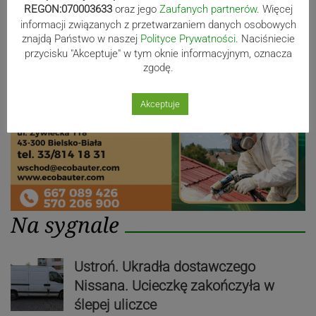
REGON:070003633
oraz jego
Zaufanych partnerów
. Więcej
Reklama
informacji związanych z przetwarzaniem danych osobowych
znajdą Państwo w naszej
Polityce Prywatności
. Naciśniecie
przycisku "Akceptuje" w tym oknie informacyjnym, oznacza
zgodę.
Akceptuje
Na sygnale
Ustroń. Ukradła dostawczego
Nissana. Ucieczkę zakończyła w
ślepej uliczce