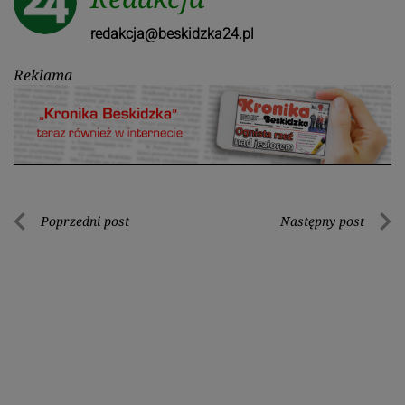
redakcja@beskidzka24.pl
Reklama
Nawigacja
Poprzedni post
Następny post
Poprzedni
Nastę
wpisu
post
post