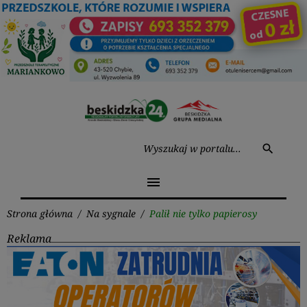
Przejdź
do
treści
Wysz
search
menu
Strona główna
/
Na sygnale
/
Palił nie tylko papierosy
Reklama