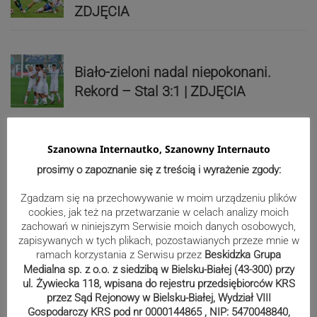
ZDJĘCIA
Biało-zieloni nadal niepokonani.
Rekord – Stal 3:1 | ZDJĘCIA
Szanowna Internautko, Szanowny Internauto
Mistrzowie świata z MCK Żywiec!
prosimy o zapoznanie się z treścią i wyrażenie zgody:
ZDJĘCIA
Zgadzam się na przechowywanie w moim urządzeniu plików
cookies, jak też na przetwarzanie w celach analizy moich
zachowań w niniejszym Serwisie moich danych osobowych,
Bracia Szejowie ruszają po kolejne
zapisywanych w tych plikach, pozostawianych przeze mnie w
ramach korzystania z Serwisu przez
Beskidzka Grupa
punkty. Liderzy mistrzostw
Medialna sp. z o.o. z siedzibą w Bielsku-Białej (43-300) przy
wystartują w Rajdzie Rzeszowskim
ul. Żywiecka 118, wpisana do rejestru przedsiębiorców KRS
przez Sąd Rejonowy w Bielsku-Białej, Wydział VIII
Gospodarczy KRS pod nr 0000144865 , NIP: 5470048840,