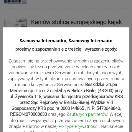
Kaniów stolicą europejskiego kajak
polo. Kilkadziesiąt drużyn z całej
Europy rywalizowało przez trzy dni
Szanowna Internautko, Szanowny Internauto
prosimy o zapoznanie się z treścią i wyrażenie zgody:
Nakamura z dubletem w Wiśle.
Zgadzam się na przechowywanie w moim urządzeniu plików
Dyskwalifikacja Waszka zmieniła
cookies, jak też na przetwarzanie w celach analizy moich
zachowań w niniejszym Serwisie moich danych osobowych,
klasyfikację Polaków
zapisywanych w tych plikach, pozostawianych przeze mnie w
ramach korzystania z Serwisu przez
Beskidzka Grupa
Medialna sp. z o.o. z siedzibą w Bielsku-Białej (43-300) przy
Reklama
ul. Żywiecka 118, wpisana do rejestru przedsiębiorców KRS
przez Sąd Rejonowy w Bielsku-Białej, Wydział VIII
Gospodarczy KRS pod nr 0000144865 , NIP: 5470048840,
REGON:070003633
oraz jego
Zaufanych partnerów
. Więcej
informacji związanych z przetwarzaniem danych osobowych
znajdą Państwo w naszej
Polityce Prywatności
. Naciśniecie