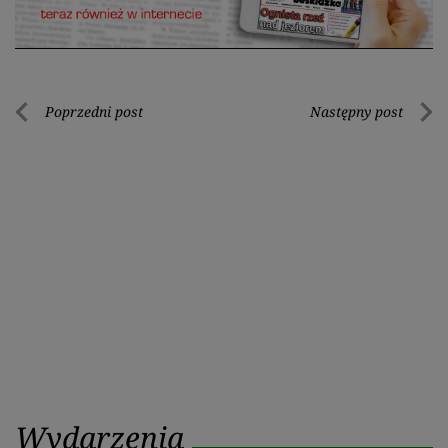
Nawigacja
Poprzedni post
Następny post
Poprzedni
Nastę
wpisu
post
post
Wydarzenia