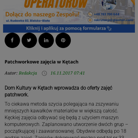
Facebook
Twitter
LinkedIn
Pinterest
Patchworkowe zajęcia w Kętach
Autor:
Redakcja
16.11.2017 07:41
access_time
Dom Kultury w Kętach wprowadza do oferty zajęć
patchwork.
To ciekawa metoda szycia polegająca na zszywaniu
mniejszych kawałków materiałów w większą całość.
Kęckiej zajęcia odbywać się będą z użyciem maszyn
komputerowych. Zaplanowano utworzenie dwóch grup –
początkującej i zaawansowanej. Obydwie odbędą po 18
godzin zajęć. Zapisów dokonywać można pod tel nr 33