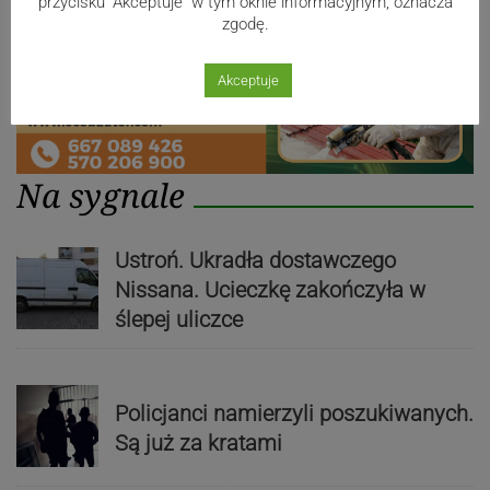
przycisku "Akceptuje" w tym oknie informacyjnym, oznacza
zgodę.
Akceptuje
Na sygnale
Ustroń. Ukradła dostawczego
Nissana. Ucieczkę zakończyła w
ślepej uliczce
Policjanci namierzyli poszukiwanych.
Są już za kratami