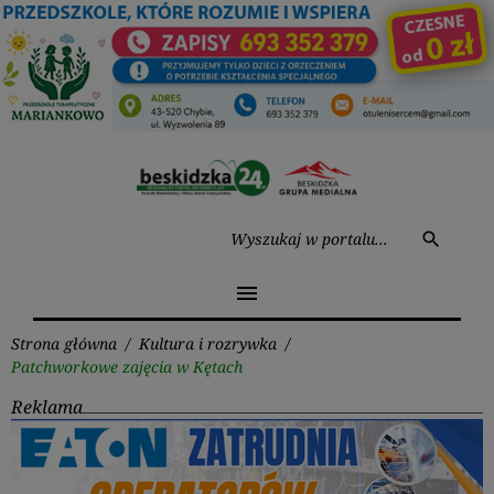
Przejdź
do
treści
Wysz
search
menu
Strona główna
/
Kultura i rozrywka
/
Patchworkowe zajęcia w Kętach
Reklama