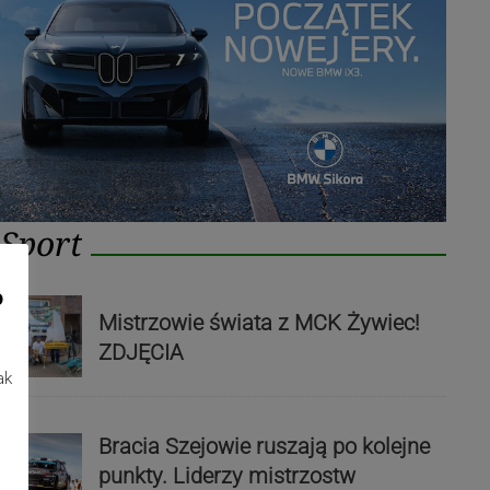
Sport
o
Mistrzowie świata z MCK Żywiec!
ZDJĘCIA
ak
Bracia Szejowie ruszają po kolejne
punkty. Liderzy mistrzostw