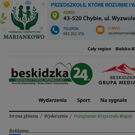
Przejdź
do
treści
Cały region
Bielsko-B
Wydarzenia
Sport
Na sygnale
Strona główna
/
Wydarzenia
/
Pożegnanie Krzysztofa Rogali
Reklama