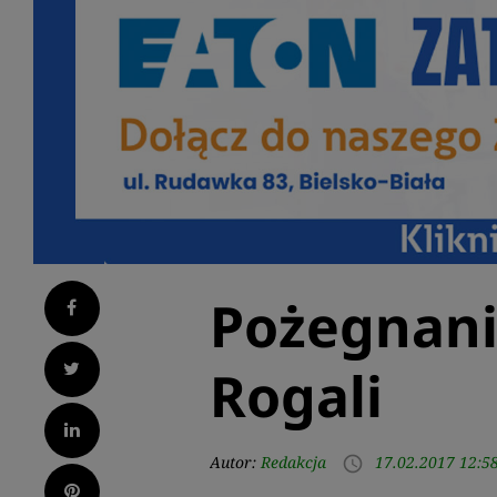
Pożegnani
Facebook
Twitter
Rogali
LinkedIn
Autor:
Redakcja
17.02.2017 12:5
access_time
Pinterest