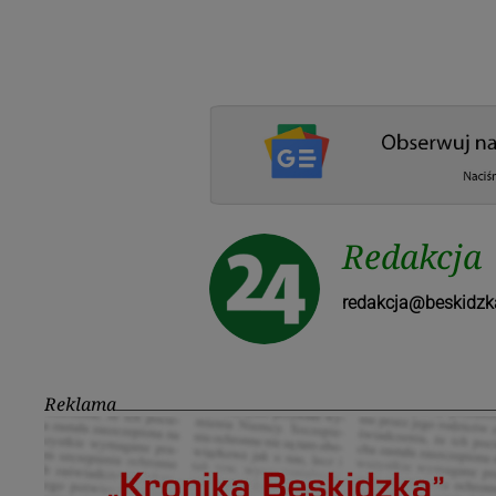
Redakcja
redakcja@beskidzk
Reklama