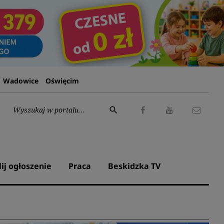
Wadowice
Oświęcim
Wyszukaj:
search
Facebook
Youtube
Kontak
lij ogłoszenie
Praca
Beskidzka TV