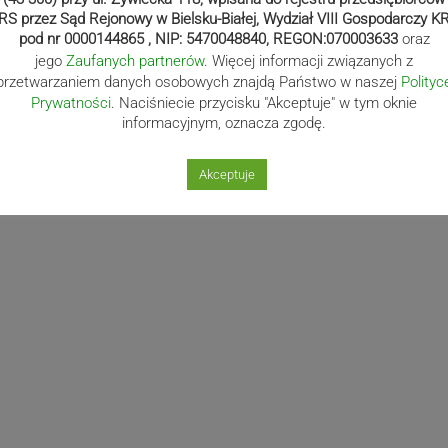
RS przez Sąd Rejonowy w Bielsku-Białej, Wydział VIII Gospodarczy K
pod nr 0000144865 , NIP: 5470048840, REGON:070003633
oraz
jego
Zaufanych partnerów
. Więcej informacji związanych z
przetwarzaniem danych osobowych znajdą Państwo w naszej
Polityc
Prywatności
. Naciśniecie przycisku "Akceptuje" w tym oknie
informacyjnym, oznacza zgodę.
Akceptuje