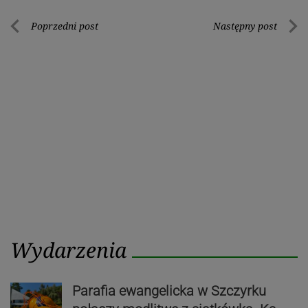
Nawigacja
Poprzedni post
Następny post
Poprzedni
Nastę
wpisu
post
post
Wydarzenia
Parafia ewangelicka w Szczyrku