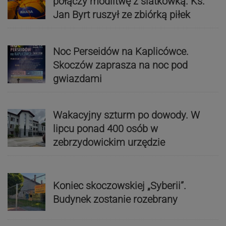
połączy modlitwę z siatkówką. Ks.
Jan Byrt ruszył ze zbiórką piłek
Noc Perseidów na Kaplicówce.
Skoczów zaprasza na noc pod
gwiazdami
Wakacyjny szturm po dowody. W
lipcu ponad 400 osób w
zebrzydowickim urzędzie
Koniec skoczowskiej „Syberii”.
Budynek zostanie rozebrany