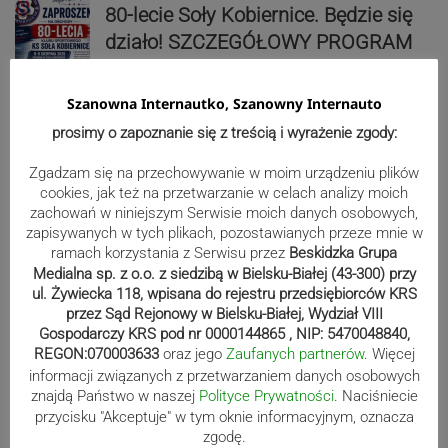
80-lecie Soły Kobiernice. Będzie się
działo! SZCZEGÓŁOWY PROGRAM
Szanowna Internautko, Szanowny Internauto
Kaniów stolicą europejskiego kajak
prosimy o zapoznanie się z treścią i wyrażenie zgody:
polo. Kilkadziesiąt drużyn z całej
Zgadzam się na przechowywanie w moim urządzeniu plików
Europy rywalizowało przez trzy dni
cookies, jak też na przetwarzanie w celach analizy moich
zachowań w niniejszym Serwisie moich danych osobowych,
zapisywanych w tych plikach, pozostawianych przeze mnie w
Reklama
ramach korzystania z Serwisu przez
Beskidzka Grupa
Medialna sp. z o.o. z siedzibą w Bielsku-Białej (43-300) przy
ul. Żywiecka 118, wpisana do rejestru przedsiębiorców KRS
przez Sąd Rejonowy w Bielsku-Białej, Wydział VIII
Gospodarczy KRS pod nr 0000144865 , NIP: 5470048840,
REGON:070003633
oraz jego
Zaufanych partnerów
. Więcej
informacji związanych z przetwarzaniem danych osobowych
znajdą Państwo w naszej
Polityce Prywatności
. Naciśniecie
przycisku "Akceptuje" w tym oknie informacyjnym, oznacza
zgodę.