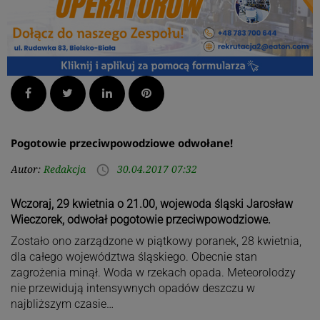
Facebook
Twitter
LinkedIn
Pinterest
Pogotowie przeciwpowodziowe odwołane!
Autor:
Redakcja
30.04.2017 07:32
access_time
Wczoraj, 29 kwietnia o 21.00, wojewoda śląski Jarosław
Wieczorek, odwołał pogotowie przeciwpowodziowe.
Zostało ono zarządzone w piątkowy poranek, 28 kwietnia,
dla całego województwa śląskiego. Obecnie stan
zagrożenia minął. Woda w rzekach opada. Meteorolodzy
nie przewidują intensywnych opadów deszczu w
najbliższym czasie…