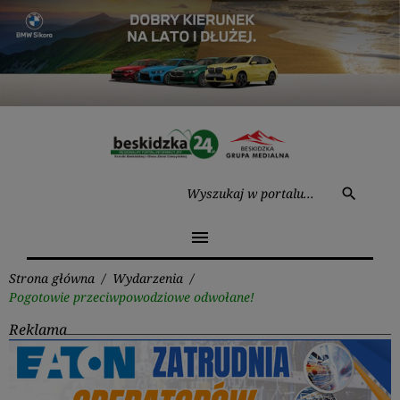
Przejdź
do
treści
Wysz
search
menu
Strona główna
/
Wydarzenia
/
Pogotowie przeciwpowodziowe odwołane!
Reklama