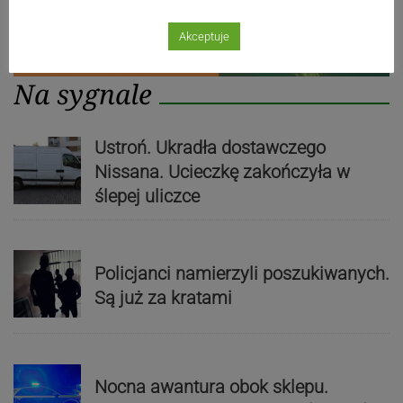
Akceptuje
Na sygnale
Ustroń. Ukradła dostawczego
Nissana. Ucieczkę zakończyła w
ślepej uliczce
Policjanci namierzyli poszukiwanych.
Są już za kratami
Nocna awantura obok sklepu.