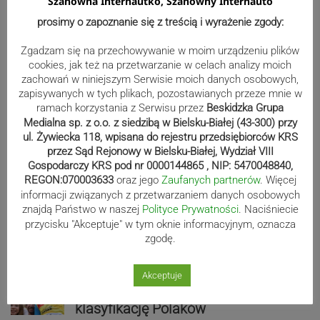
Szanowna Internautko, Szanowny Internauto
punkty. Liderzy mistrzostw
prosimy o zapoznanie się z treścią i wyrażenie zgody:
wystartują w Rajdzie Rzeszowskim
Zgadzam się na przechowywanie w moim urządzeniu plików
cookies, jak też na przetwarzanie w celach analizy moich
zachowań w niniejszym Serwisie moich danych osobowych,
zapisywanych w tych plikach, pozostawianych przeze mnie w
80-lecie Soły Kobiernice. Będzie się
ramach korzystania z Serwisu przez
Beskidzka Grupa
działo! SZCZEGÓŁOWY PROGRAM
Medialna sp. z o.o. z siedzibą w Bielsku-Białej (43-300) przy
ul. Żywiecka 118, wpisana do rejestru przedsiębiorców KRS
przez Sąd Rejonowy w Bielsku-Białej, Wydział VIII
Gospodarczy KRS pod nr 0000144865 , NIP: 5470048840,
Kaniów stolicą europejskiego kajak
REGON:070003633
oraz jego
Zaufanych partnerów
. Więcej
informacji związanych z przetwarzaniem danych osobowych
polo. Kilkadziesiąt drużyn z całej
znajdą Państwo w naszej
Polityce Prywatności
. Naciśniecie
Europy rywalizowało przez trzy dni
przycisku "Akceptuje" w tym oknie informacyjnym, oznacza
zgodę.
Nakamura z dubletem w Wiśle.
Akceptuje
Dyskwalifikacja Waszka zmieniła
klasyfikację Polaków