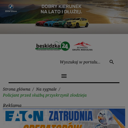
Przejdź
do
treści
Wysz
search
menu
Strona główna
/
Na sygnale
/
Policjant przed służbą przyskrzynił złodzieja
Reklama