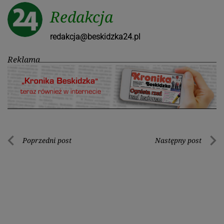
Redakcja
redakcja@beskidzka24.pl
Reklama
Nawigacja
Poprzedni post
Następny post
Poprzedni
Nastę
wpisu
post
post