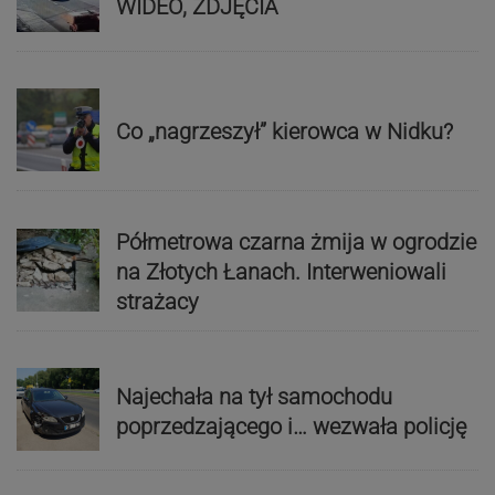
WIDEO, ZDJĘCIA
Co „nagrzeszył” kierowca w Nidku?
Półmetrowa czarna żmija w ogrodzie
na Złotych Łanach. Interweniowali
strażacy
Najechała na tył samochodu
poprzedzającego i… wezwała policję