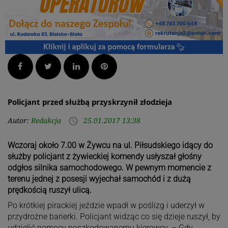
Facebook
Twitter
LinkedIn
Pinterest
Policjant przed służbą przyskrzynił złodzieja
Autor:
Redakcja
25.01.2017 13:38
access_time
Wczoraj około 7.00 w Żywcu na ul. Piłsudskiego idący do
służby policjant z żywieckiej komendy usłyszał głośny
odgłos silnika samochodowego. W pewnym momencie z
terenu jednej z posesji wyjechał samochód i z dużą
prędkością ruszył ulicą.
Po krótkiej pirackiej jeździe wpadł w poślizg i uderzył w
przydrożne barierki. Policjant widząc co się dzieje ruszył, by
udzielić pomocy poszkodowanemu kierowcy. – Gdy