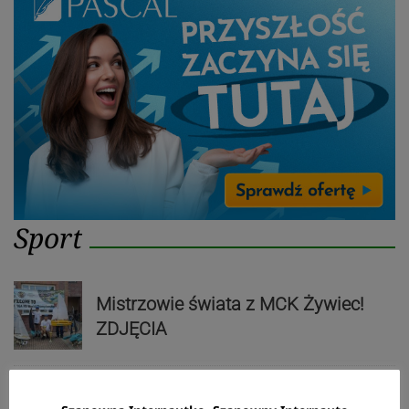
Sport
Mistrzowie świata z MCK Żywiec!
ZDJĘCIA
Bracia Szejowie ruszają po kolejne