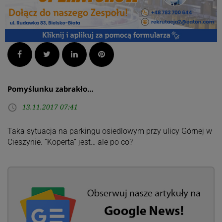
Facebook
Twitter
LinkedIn
Pinterest
Pomyślunku zabrakło…
13.11.2017 07:41
access_time
Taka sytuacja na parkingu osiedlowym przy ulicy Górnej w
Cieszynie. “Koperta” jest… ale po co?