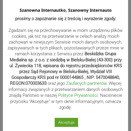
Dyskwalifikacja Waszka zmieniła
Szanowna Internautko, Szanowny Internauto
klasyfikację Polaków
prosimy o zapoznanie się z treścią i wyrażenie zgody:
Zgadzam się na przechowywanie w moim urządzeniu plików
Reklama
cookies, jak też na przetwarzanie w celach analizy moich
zachowań w niniejszym Serwisie moich danych osobowych,
zapisywanych w tych plikach, pozostawianych przeze mnie w
ramach korzystania z Serwisu przez
Beskidzka Grupa
Medialna sp. z o.o. z siedzibą w Bielsku-Białej (43-300) przy
ul. Żywiecka 118, wpisana do rejestru przedsiębiorców KRS
przez Sąd Rejonowy w Bielsku-Białej, Wydział VIII
Gospodarczy KRS pod nr 0000144865 , NIP: 5470048840,
REGON:070003633
oraz jego
Zaufanych partnerów
. Więcej
informacji związanych z przetwarzaniem danych osobowych
znajdą Państwo w naszej
Polityce Prywatności
. Naciśniecie
przycisku "Akceptuje" w tym oknie informacyjnym, oznacza
zgodę.
Na sygnale
Akceptuje