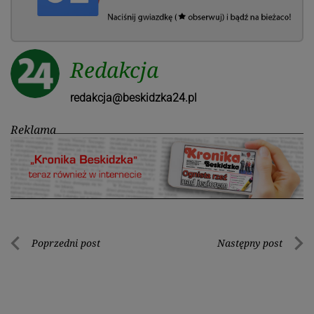
Redakcja
redakcja@beskidzka24.pl
Reklama
Nawigacja
Poprzedni post
Następny post
Poprzedni
Nastę
wpisu
post
post