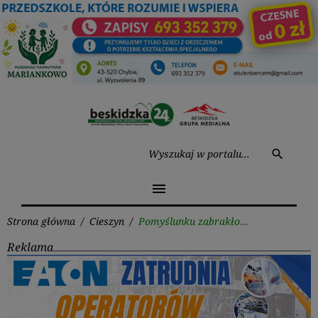
Przejdź
do
treści
Wysz
search
menu
Strona główna
/
Cieszyn
/
Pomyślunku zabrakło…
Reklama