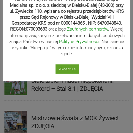
Zaczęli fatalnie, skończyli
Medialna sp. z o.o. z siedzibą w Bielsku-Białej (43-300) przy
znakomicie. Spójnia pokonuje Piasta
ul. Żywiecka 118, wpisana do rejestru przedsiębiorców KRS
| ZDJĘCIA
przez Sąd Rejonowy w Bielsku-Białej, Wydział VIII
Gospodarczy KRS pod nr 0000144865 , NIP: 5470048840,
REGON:070003633
oraz jego
Zaufanych partnerów
. Więcej
informacji związanych z przetwarzaniem danych osobowych
Beniaminek ze spadkowiczem na
znajdą Państwo w naszej
Polityce Prywatności
. Naciśniecie
remis. Podbeskidzie – Lechia 2:2 |
przycisku "Akceptuje" w tym oknie informacyjnym, oznacza
zgodę.
ZDJĘCIA
Akceptuje
Biało-zieloni nadal niepokonani.
Rekord – Stal 3:1 | ZDJĘCIA
Mistrzowie świata z MCK Żywiec!
ZDJĘCIA