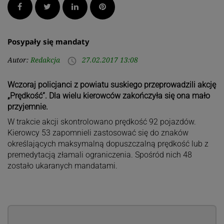
wpisu
Facebook
Twitter
LinkedIn
Pinterest
post
post
Posypały się mandaty
Autor:
Redakcja
27.02.2017 13:08
access_time
Wczoraj policjanci z powiatu suskiego przeprowadzili akcję
„Prędkość”. Dla wielu kierowców zakończyła się ona mało
przyjemnie.
W trakcie akcji skontrolowano prędkość 92 pojazdów.
Kierowcy 53 zapomnieli zastosować się do znaków
określających maksymalną dopuszczalną prędkość lub z
premedytacją złamali ograniczenia. Spośród nich 48
zostało ukaranych mandatami.