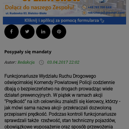
Facebook
Twitter
LinkedIn
Pinterest
Posypały się mandaty
Autor:
Redakcja
03.04.2017 22:02
access_time
Funkcjonariusze Wydziału Ruchu Drogowego
oświęcimskiej Komendy Powiatowej Policji codziennie
dbają o bezpieczeństwo na drogach prowadząc wiele
działań prewencyjnych. W piątek w ramach akcji
“Prędkość” na ich celowniku znaleźli się kierowcy, którzy -
jak mówi sama nazwa akcji- przekraczali dozwoloną
przepisami prędkość. Podczas kontroli funkcjonariusze
sprawdzali także rzeźwość, stan techniczny pojazdów,
obowiązkowe wyposażenie oraz sposób przewożenia