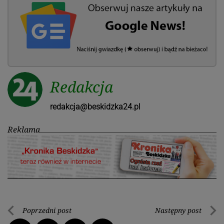
Redakcja
redakcja@beskidzka24.pl
Reklama
Nawigacja
Poprzedni post
Następny post
Poprzedni
Nastę