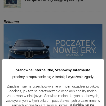
Reklama
Szanowna Internautko, Szanowny Internauto
prosimy o zapoznanie się z treścią i wyrażenie zgody:
Zgadzam się na przechowywanie w moim urządzeniu plików
Sport
cookies, jak też na przetwarzanie w celach analizy moich
zachowań w niniejszym Serwisie moich danych osobowych,
zapisywanych w tych plikach, pozostawianych przeze mnie w
ramach korzystania z Serwisu przez
Beskidzka Grupa