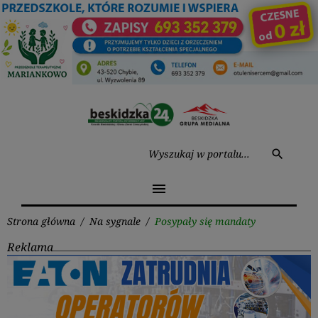
Przejdź
do
treści
Wysz
search
menu
Strona główna
/
Na sygnale
/
Posypały się mandaty
Reklama