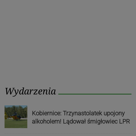
Poprzedni
Nastę
wpisu
post
post
Wydarzenia
Kobiernice: Trzynastolatek upojony
alkoholem! Lądował śmigłowiec LPR