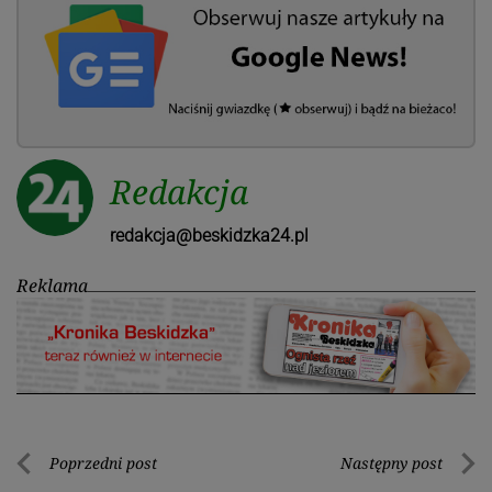
Redakcja
redakcja@beskidzka24.pl
Reklama
Nawigacja
Poprzedni post
Następny post