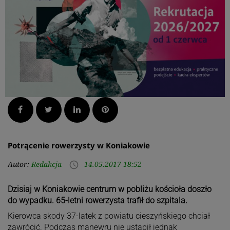
Facebook
Twitter
LinkedIn
Pinterest
Potrącenie rowerzysty w Koniakowie
Autor:
Redakcja
14.05.2017 18:52
access_time
Dzisiaj w Koniakowie centrum w pobliżu kościoła doszło
do wypadku. 65-letni rowerzysta trafił do szpitala.
Kierowca skody 37-latek z powiatu cieszyńskiego chciał
zawrócić. Podczas manewru nie ustąpił jednak