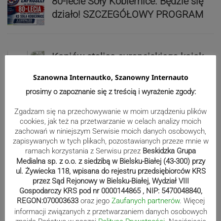
80-lecie Soły Kobiernice. Będzie się
działo! SZCZEGÓŁOWY PROGRAM
Kaniów stolicą europejskiego kajak
polo. Kilkadziesiąt drużyn z całej
Szanowna Internautko, Szanowny Internauto
Europy rywalizowało przez trzy dni
prosimy o zapoznanie się z treścią i wyrażenie zgody:
Zgadzam się na przechowywanie w moim urządzeniu plików
Nakamura z dubletem w Wiśle.
cookies, jak też na przetwarzanie w celach analizy moich
Dyskwalifikacja Waszka zmieniła
zachowań w niniejszym Serwisie moich danych osobowych,
zapisywanych w tych plikach, pozostawianych przeze mnie w
klasyfikację Polaków
ramach korzystania z Serwisu przez
Beskidzka Grupa
Medialna sp. z o.o. z siedzibą w Bielsku-Białej (43-300) przy
ul. Żywiecka 118, wpisana do rejestru przedsiębiorców KRS
Reklama
przez Sąd Rejonowy w Bielsku-Białej, Wydział VIII
Gospodarczy KRS pod nr 0000144865 , NIP: 5470048840,
REGON:070003633
oraz jego
Zaufanych partnerów
. Więcej
informacji związanych z przetwarzaniem danych osobowych