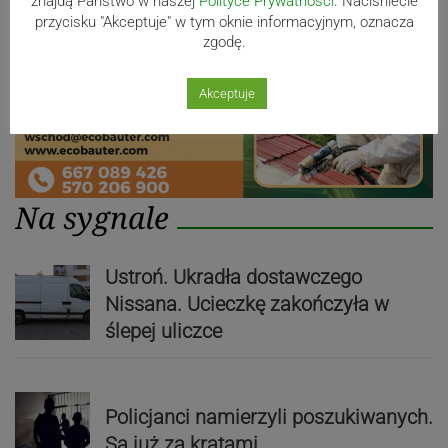
znajdą Państwo w naszej
Polityce Prywatności
. Naciśniecie
przycisku "Akceptuje" w tym oknie informacyjnym, oznacza
zgodę.
Akceptuje
Na sygnale
Ustroń. Ukradła dostawczego
Nissana. Ucieczkę zakończyła w
ślepej uliczce
Policjanci namierzyli poszukiwanych.
Są już za kratami