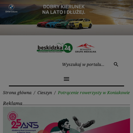
Przejdź
do
treści
Wysz
search
menu
Strona główna
/
Cieszyn
/
Potrącenie rowerzysty w Koniakowie
Reklama