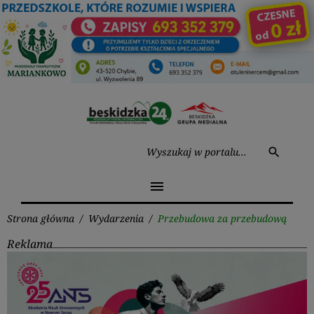
Przejdź
do
treści
Wysz
search
menu
Strona główna
/
Wydarzenia
/
Przebudowa za przebudową
Reklama