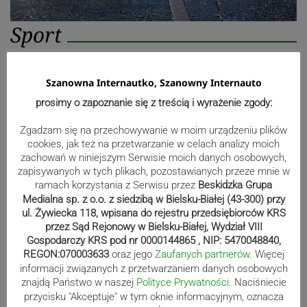
Sport
Szanowna Internautko, Szanowny Internauto
Mistrzowie świata z MCK Żywiec!
ZDJĘCIA
prosimy o zapoznanie się z treścią i wyrażenie zgody:
Zgadzam się na przechowywanie w moim urządzeniu plików
cookies, jak też na przetwarzanie w celach analizy moich
zachowań w niniejszym Serwisie moich danych osobowych,
Bracia Szejowie ruszają po kolejne
zapisywanych w tych plikach, pozostawianych przeze mnie w
punkty. Liderzy mistrzostw
ramach korzystania z Serwisu przez
Beskidzka Grupa
wystartują w Rajdzie Rzeszowskim
Medialna sp. z o.o. z siedzibą w Bielsku-Białej (43-300) przy
ul. Żywiecka 118, wpisana do rejestru przedsiębiorców KRS
przez Sąd Rejonowy w Bielsku-Białej, Wydział VIII
Gospodarczy KRS pod nr 0000144865 , NIP: 5470048840,
REGON:070003633
oraz jego
Zaufanych partnerów
. Więcej
80-lecie Soły Kobiernice. Będzie się
informacji związanych z przetwarzaniem danych osobowych
działo! SZCZEGÓŁOWY PROGRAM
znajdą Państwo w naszej
Polityce Prywatności
. Naciśniecie
przycisku "Akceptuje" w tym oknie informacyjnym, oznacza