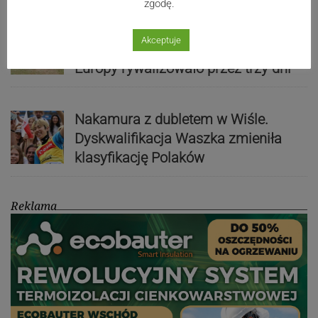
zgodę.
Kaniów stolicą europejskiego kajak
Akceptuje
polo. Kilkadziesiąt drużyn z całej
Europy rywalizowało przez trzy dni
Nakamura z dubletem w Wiśle.
Dyskwalifikacja Waszka zmieniła
klasyfikację Polaków
Reklama