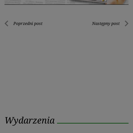
Nawigacja
Poprzedni post
Następny post
Poprzedni
Nastę
wpisu
post
post
Wydarzenia