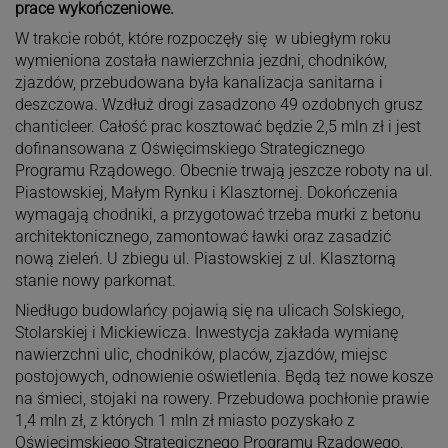
prace wykończeniowe.
W trakcie robót, które rozpoczęły się w ubiegłym roku
wymieniona została nawierzchnia jezdni, chodników,
zjazdów, przebudowana była kanalizacja sanitarna i
deszczowa. Wzdłuż drogi zasadzono 49 ozdobnych grusz
chanticleer. Całość prac kosztować będzie 2,5 mln zł i jest
dofinansowana z Oświęcimskiego Strategicznego
Programu Rządowego. Obecnie trwają jeszcze roboty na ul.
Piastowskiej, Małym Rynku i Klasztornej. Dokończenia
wymagają chodniki, a przygotować trzeba murki z betonu
architektonicznego, zamontować ławki oraz zasadzić
nową zieleń. U zbiegu ul. Piastowskiej z ul. Klasztorną
stanie nowy parkomat.
Niedługo budowlańcy pojawią się na ulicach Solskiego,
Stolarskiej i Mickiewicza. Inwestycja zakłada wymianę
nawierzchni ulic, chodników, placów, zjazdów, miejsc
postojowych, odnowienie oświetlenia. Będą też nowe kosze
na śmieci, stojaki na rowery. Przebudowa pochłonie prawie
1,4 mln zł, z których 1 mln zł miasto pozyskało z
Oświęcimskiego Strategicznego Programu Rządowego.