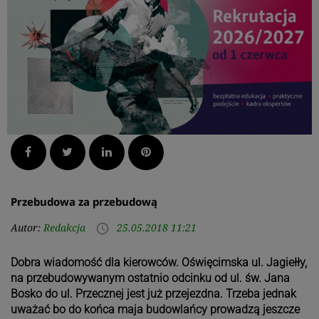
Facebook
Twitter
LinkedIn
Pinterest
Przebudowa za przebudową
Autor:
Redakcja
25.05.2018 11:21
access_time
Dobra wiadomość dla kierowców. Oświęcimska ul. Jagiełły,
na przebudowywanym ostatnio odcinku od ul. św. Jana
Bosko do ul. Przecznej jest już przejezdna. Trzeba jednak
uważać bo do końca maja budowlańcy prowadzą jeszcze