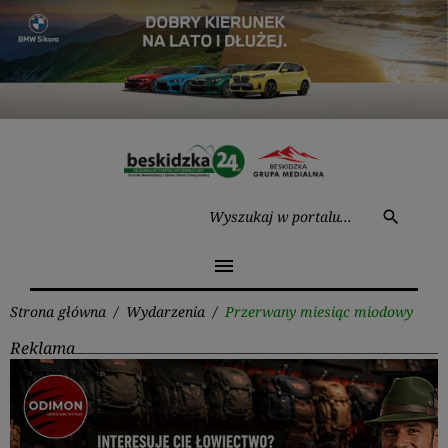
Przejdź
do
treści
Wysz
search
menu
Strona główna
/
Wydarzenia
/
Przerwany miesiąc miodowy
Reklama