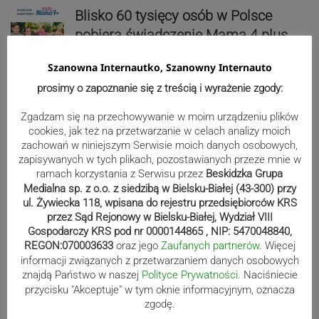
Blisko 60 tysięcy osób w Polsce
pobiera świadczenie Mama 4 plus.
Najwięcej w województwie śląskim
Szanowna Internautko, Szanowny Internauto
prosimy o zapoznanie się z treścią i wyrażenie zgody:
Reklama
Zgadzam się na przechowywanie w moim urządzeniu plików
cookies, jak też na przetwarzanie w celach analizy moich
zachowań w niniejszym Serwisie moich danych osobowych,
zapisywanych w tych plikach, pozostawianych przeze mnie w
ramach korzystania z Serwisu przez
Beskidzka Grupa
Medialna sp. z o.o. z siedzibą w Bielsku-Białej (43-300) przy
ul. Żywiecka 118, wpisana do rejestru przedsiębiorców KRS
przez Sąd Rejonowy w Bielsku-Białej, Wydział VIII
Gospodarczy KRS pod nr 0000144865 , NIP: 5470048840,
REGON:070003633
oraz jego
Zaufanych partnerów
. Więcej
informacji związanych z przetwarzaniem danych osobowych
znajdą Państwo w naszej
Polityce Prywatności
. Naciśniecie
przycisku "Akceptuje" w tym oknie informacyjnym, oznacza
zgodę.
Sport