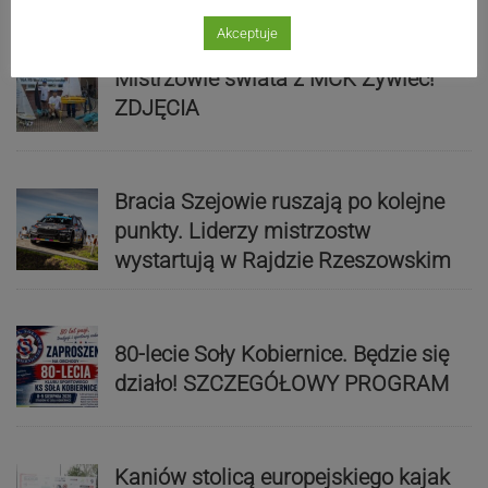
Akceptuje
Mistrzowie świata z MCK Żywiec!
ZDJĘCIA
Bracia Szejowie ruszają po kolejne
punkty. Liderzy mistrzostw
wystartują w Rajdzie Rzeszowskim
80-lecie Soły Kobiernice. Będzie się
działo! SZCZEGÓŁOWY PROGRAM
Kaniów stolicą europejskiego kajak