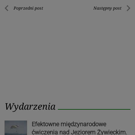
Nawigacja
Poprzedni post
Następny post
Poprzedni
Nastę
wpisu
post
post
Wydarzenia
Efektowne międzynarodowe
ćwiczenia nad Jeziorem Żywieckim.