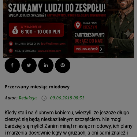
Facebook
Twitter
LinkedIn
Pinterest
Przerwany miesiąc miodowy
Autor:
Redakcja
09.06.2018 08:51
access_time
Kiedy stali na ślubnym kobiercu, wierzyli, że jeszcze długo
cieszyć się będą nieskazitelnym szczęściem. Nie mogli
bardziej się mylić! Zanim minął miesiąc miodowy, ich plany
i marzenia dosłownie legły w gruzach, a oni sami znaleźli