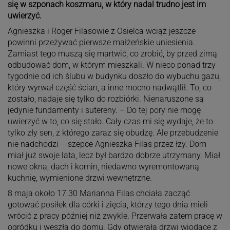
się w szponach koszmaru, w który nadal trudno jest im
uwierzyć.
Agnieszka i Roger Filasowie z Osielca wciąż jeszcze
powinni przeżywać pierwsze małżeńskie uniesienia.
Zamiast tego muszą się martwić, co zrobić, by przed zimą
odbudować dom, w którym mieszkali. W nieco ponad trzy
tygodnie od ich ślubu w budynku doszło do wybuchu gazu,
który wyrwał część ścian, a inne mocno nadwątlił. To, co
zostało, nadaje się tylko do rozbiórki. Nienaruszone są
jedynie fundamenty i sutereny. – Do tej pory nie mogę
uwierzyć w to, co się stało. Cały czas mi się wydaje, że to
tylko zły sen, z którego zaraz się obudzę. Ale przebudzenie
nie nadchodzi – szepce Agnieszka Filas przez łzy. Dom
miał już swoje lata, lecz był bardzo dobrze utrzymany. Miał
nowe okna, dach i komin, niedawno wyremontowaną
kuchnię, wymienione drzwi wewnętrzne.
8 maja około 17.30 Marianna Filas chciała zacząć
gotować posiłek dla córki i zięcia, którzy tego dnia mieli
wrócić z pracy później niż zwykle. Przerwała zatem pracę w
ogródku i weszła do domu. Gdy otwierała drzwi wiodące z