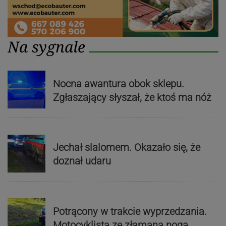
Na sygnale
Nocna awantura obok sklepu.
Zgłaszający słyszał, że ktoś ma nóż
Jechał slalomem. Okazało się, że
doznał udaru
Potrącony w trakcie wyprzedzania.
Motocyklista ze złamaną nogą