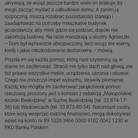
ukrywają, że wciąż jeszcze bardzo wiele im brakuje, by
mogli zacząć myśleć o odbudowie domu. A zanim ją
rozpoczną, muszą rozebrać pozostałości starego i
zaadaptować na potrzeby mieszkalne budynek
gospodarczy, aby mieli gdzie się podziać, dopóki nie
zakończą budowy. Na razie mieszkają u siostry Agnieszki.
– Dom był wprawdzie ubezpieczony, lecz wciąż nie wiemy,
kiedy i jakie odszkodowanie dostaniemy – mówią.
Przyda im się każda pomoc, którą nasi czytelnicy są w
stanie im zaoferować. Stracili nie tylko dach nad głową, ale
też prawie wszystkie meble, urządzenia, ubrania i obuwie.
Czego nie zniszczył impet wybuchu, strawiły płomienie.
Każdy, kto mógłby im zaoferować jakąkolwiek pomoc
rzeczową, proszony jest o kontakt z redakcją „Małopolskiej
Kroniki Beskidzkiej” w Suchej Beskidzkiej (tel. 33 874-17-
56) lub Wadowicach (tel. 33 873-80-54). Natomiast osoby,
które wolą wesprzeć rodzinę finansowo, mogą dokonywać
wpłat na konto nr 89 1020 3466 0000 9102 0042 1230 w
PKO Banku Polskim.