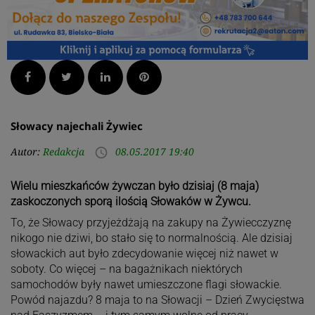
Facebook
Twitter
LinkedIn
Pinterest
Słowacy najechali Żywiec
Autor:
Redakcja
08.05.2017 19:40
access_time
Wielu mieszkańców żywczan było dzisiaj (8 maja)
zaskoczonych sporą ilością Słowaków w Żywcu.
To, że Słowacy przyjeżdżają na zakupy na Żywiecczyznę
nikogo nie dziwi, bo stało się to normalnością. Ale dzisiaj
słowackich aut było zdecydowanie więcej niż nawet w
soboty. Co więcej – na bagażnikach niektórych
samochodów były nawet umieszczone flagi słowackie.
Powód najazdu? 8 maja to na Słowacji – Dzień Zwycięstwa