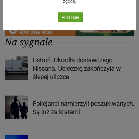
zgodę.
Akceptuje
Na sygnale
Ustroń. Ukradła dostawczego
Nissana. Ucieczkę zakończyła w
ślepej uliczce
Policjanci namierzyli poszukiwanych.
Są już za kratami