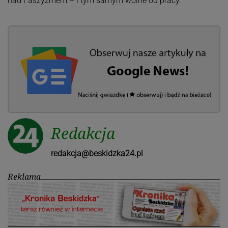
nad Faszyzmem – i tym samym wolne od pracy.
Redakcja
redakcja@beskidzka24.pl
Reklama