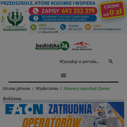
Przejdź
do
treści
Wysz
search
menu
Strona główna
/
Wydarzenia
/
Słowacy najechali Żywiec
Reklama