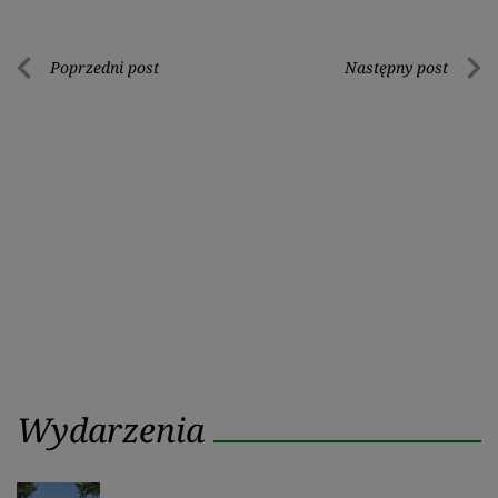
Nawigacja
Poprzedni post
Następny post
Poprzedni
Nastę
wpisu
post
post
Wydarzenia