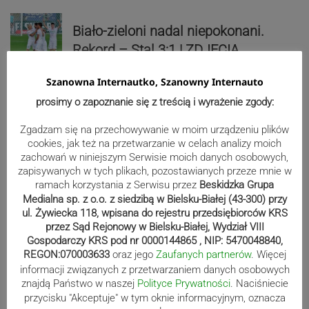
Biało-zieloni nadal niepokonani.
Rekord – Stal 3:1 | ZDJĘCIA
Szanowna Internautko, Szanowny Internauto
prosimy o zapoznanie się z treścią i wyrażenie zgody:
Mistrzowie świata z MCK Żywiec!
Zgadzam się na przechowywanie w moim urządzeniu plików
ZDJĘCIA
cookies, jak też na przetwarzanie w celach analizy moich
zachowań w niniejszym Serwisie moich danych osobowych,
zapisywanych w tych plikach, pozostawianych przeze mnie w
ramach korzystania z Serwisu przez
Beskidzka Grupa
Reklama
Medialna sp. z o.o. z siedzibą w Bielsku-Białej (43-300) przy
ul. Żywiecka 118, wpisana do rejestru przedsiębiorców KRS
przez Sąd Rejonowy w Bielsku-Białej, Wydział VIII
Gospodarczy KRS pod nr 0000144865 , NIP: 5470048840,
REGON:070003633
oraz jego
Zaufanych partnerów
. Więcej
informacji związanych z przetwarzaniem danych osobowych
znajdą Państwo w naszej
Polityce Prywatności
. Naciśniecie
przycisku "Akceptuje" w tym oknie informacyjnym, oznacza