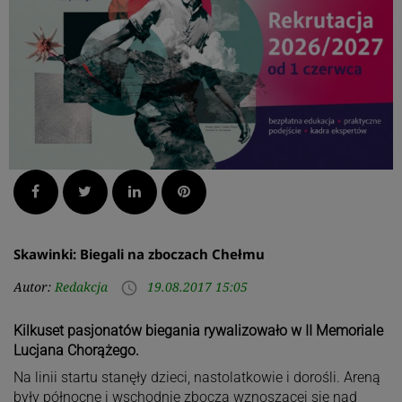
Facebook
Twitter
LinkedIn
Pinterest
Skawinki: Biegali na zboczach Chełmu
Autor:
Redakcja
19.08.2017 15:05
access_time
Kilkuset pasjonatów biegania rywalizowało w II Memoriale
Lucjana Chorążego.
Na linii startu stanęły dzieci, nastolatkowie i dorośli. Areną
były północne i wschodnie zbocza wznoszącej się nad