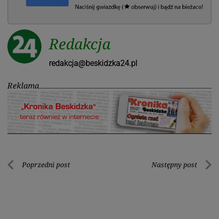
Redakcja
redakcja@beskidzka24.pl
Reklama
Nawigacja
Poprzedni post
Następny post
Poprzedni
Nastę
wpisu
post
post