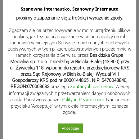
Szanowna Internautko, Szanowny Internauto
Bracia Szejowie ruszają po kolejne
prosimy o zapoznanie się z treścią i wyrażenie zgody:
punkty. Liderzy mistrzostw
Zgadzam się na przechowywanie w moim urządzeniu plików
wystartują w Rajdzie Rzeszowskim
cookies, jak też na przetwarzanie w celach analizy moich
zachowań w niniejszym Serwisie moich danych osobowych,
zapisywanych w tych plikach, pozostawianych przeze mnie w
ramach korzystania z Serwisu przez
Beskidzka Grupa
80-lecie Soły Kobiernice. Będzie się
Medialna sp. z o.o. z siedzibą w Bielsku-Białej (43-300) przy
działo! SZCZEGÓŁOWY PROGRAM
ul. Żywiecka 118, wpisana do rejestru przedsiębiorców KRS
przez Sąd Rejonowy w Bielsku-Białej, Wydział VIII
Gospodarczy KRS pod nr 0000144865 , NIP: 5470048840,
REGON:070003633
oraz jego
Zaufanych partnerów
. Więcej
informacji związanych z przetwarzaniem danych osobowych
Kaniów stolicą europejskiego kajak
znajdą Państwo w naszej
Polityce Prywatności
. Naciśniecie
polo. Kilkadziesiąt drużyn z całej
przycisku "Akceptuje" w tym oknie informacyjnym, oznacza
Europy rywalizowało przez trzy dni
zgodę.
Akceptuje
Nakamura z dubletem w Wiśle.