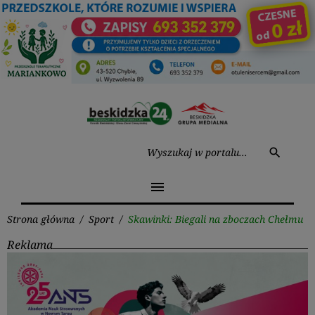
Przejdź
do
treści
Wysz
search
menu
Strona główna
/
Sport
/
Skawinki: Biegali na zboczach Chełmu
Reklama