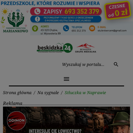
Przejdź
do
treści
Wysz
search
menu
Strona główna
/
Na sygnale
/
Stłuczka w Naprawie
Reklama