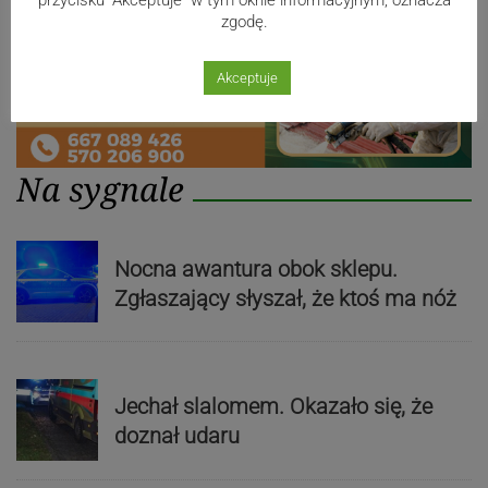
zgodę.
Akceptuje
Na sygnale
Nocna awantura obok sklepu.
Zgłaszający słyszał, że ktoś ma nóż
Jechał slalomem. Okazało się, że
doznał udaru