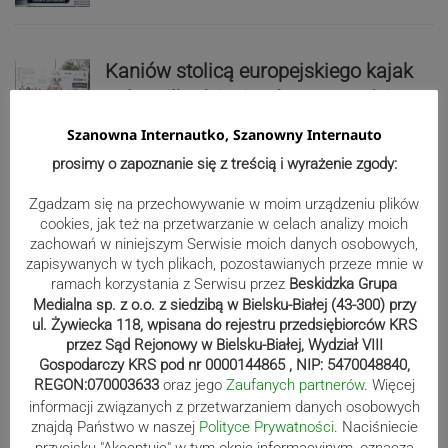
Kaniów stolicą europejskiego kajak
polo. Kilkadziesiąt drużyn z całej
Europy rywalizowało przez trzy dni
Szanowna Internautko, Szanowny Internauto
prosimy o zapoznanie się z treścią i wyrażenie zgody:
Nakamura z dubletem w Wiśle.
Zgadzam się na przechowywanie w moim urządzeniu plików
Dyskwalifikacja Waszka zmieniła
cookies, jak też na przetwarzanie w celach analizy moich
zachowań w niniejszym Serwisie moich danych osobowych,
klasyfikację Polaków
zapisywanych w tych plikach, pozostawianych przeze mnie w
ramach korzystania z Serwisu przez
Beskidzka Grupa
Medialna sp. z o.o. z siedzibą w Bielsku-Białej (43-300) przy
Reklama
ul. Żywiecka 118, wpisana do rejestru przedsiębiorców KRS
przez Sąd Rejonowy w Bielsku-Białej, Wydział VIII
Gospodarczy KRS pod nr 0000144865 , NIP: 5470048840,
REGON:070003633
oraz jego
Zaufanych partnerów
. Więcej
informacji związanych z przetwarzaniem danych osobowych
znajdą Państwo w naszej
Polityce Prywatności
. Naciśniecie
przycisku "Akceptuje" w tym oknie informacyjnym, oznacza