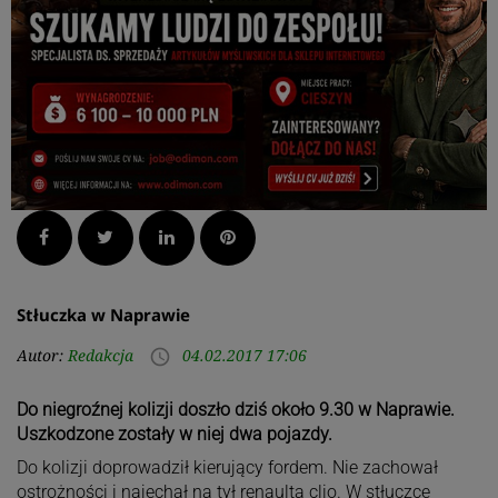
Facebook
Twitter
LinkedIn
Pinterest
Stłuczka w Naprawie
Autor:
Redakcja
04.02.2017 17:06
access_time
Do niegroźnej kolizji doszło dziś około 9.30 w Naprawie.
Uszkodzone zostały w niej dwa pojazdy.
Do kolizji doprowadził kierujący fordem. Nie zachował
ostrożności i najechał na tył renaulta clio. W stłuczce