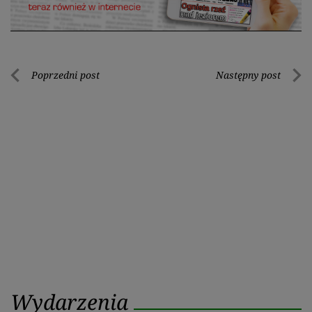
Nawigacja
Poprzedni post
Następny post
Poprzedni
Nastę
wpisu
post
post
Wydarzenia