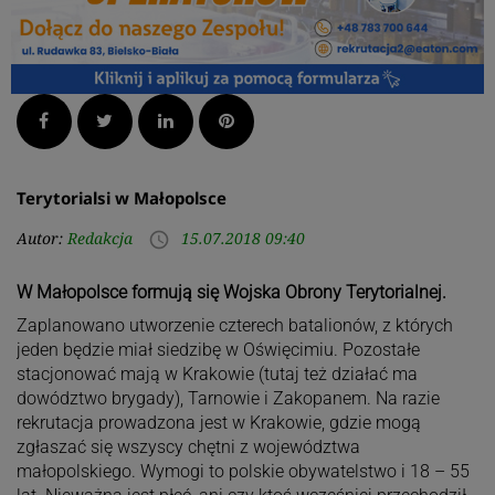
Facebook
Twitter
LinkedIn
Pinterest
Terytorialsi w Małopolsce
Autor:
Redakcja
15.07.2018 09:40
access_time
W Małopolsce formują się Wojska Obrony Terytorialnej.
Zaplanowano utworzenie czterech batalionów, z których
jeden będzie miał siedzibę w Oświęcimiu. Pozostałe
stacjonować mają w Krakowie (tutaj też działać ma
dowództwo brygady), Tarnowie i Zakopanem. Na razie
rekrutacja prowadzona jest w Krakowie, gdzie mogą
zgłaszać się wszyscy chętni z województwa
małopolskiego. Wymogi to polskie obywatelstwo i 18 – 55