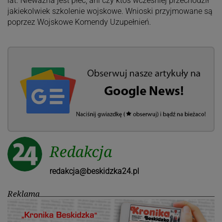
lat. Nieważna jest płeć, ani czy ktoś wcześniej przechodził
jakiekolwiek szkolenie wojskowe. Wnioski przyjmowane są
poprzez Wojskowe Komendy Uzupełnień.
Redakcja
redakcja@beskidzka24.pl
Reklama