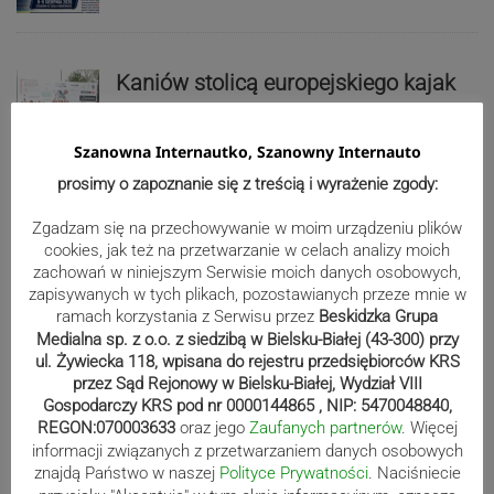
Kaniów stolicą europejskiego kajak
polo. Kilkadziesiąt drużyn z całej
Europy rywalizowało przez trzy dni
Szanowna Internautko, Szanowny Internauto
prosimy o zapoznanie się z treścią i wyrażenie zgody:
Nakamura z dubletem w Wiśle.
Zgadzam się na przechowywanie w moim urządzeniu plików
Dyskwalifikacja Waszka zmieniła
cookies, jak też na przetwarzanie w celach analizy moich
zachowań w niniejszym Serwisie moich danych osobowych,
klasyfikację Polaków
zapisywanych w tych plikach, pozostawianych przeze mnie w
ramach korzystania z Serwisu przez
Beskidzka Grupa
Medialna sp. z o.o. z siedzibą w Bielsku-Białej (43-300) przy
Reklama
ul. Żywiecka 118, wpisana do rejestru przedsiębiorców KRS
przez Sąd Rejonowy w Bielsku-Białej, Wydział VIII
Gospodarczy KRS pod nr 0000144865 , NIP: 5470048840,
REGON:070003633
oraz jego
Zaufanych partnerów
. Więcej
informacji związanych z przetwarzaniem danych osobowych
znajdą Państwo w naszej
Polityce Prywatności
. Naciśniecie