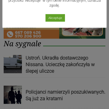
przycisku "Akceptuje" w tym oknie informacyjnym, oznacza
zgodę.
Akceptuje
Na sygnale
Ustroń. Ukradła dostawczego
Nissana. Ucieczkę zakończyła w
ślepej uliczce
Policjanci namierzyli poszukiwanych.
Są już za kratami