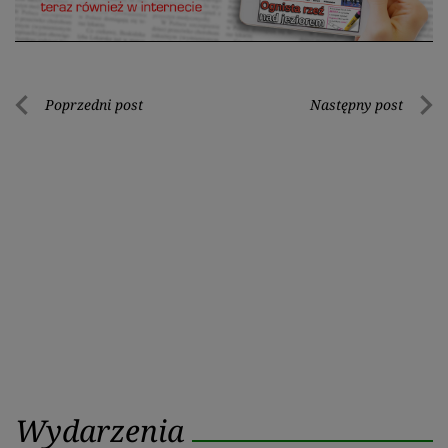
Nawigacja
Poprzedni post
Następny post
Poprzedni
Nastę
wpisu
post
post
Wydarzenia