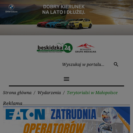
Przejdź
do
treści
Wysz
search
menu
Strona główna
/
Wydarzenia
/
Terytorialsi w Małopolsce
Reklama