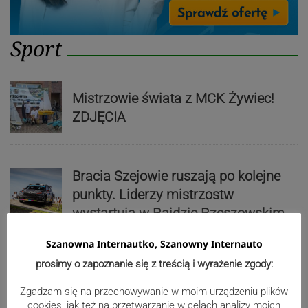
Sport
Mistrzowie świata z MCK Żywiec!
ZDJĘCIA
Bracia Szejowie ruszają po kolejne
punkty. Liderzy mistrzostw
wystartują w Rajdzie Rzeszowskim
Szanowna Internautko, Szanowny Internauto
prosimy o zapoznanie się z treścią i wyrażenie zgody:
80-lecie Soły Kobiernice. Będzie się
działo! SZCZEGÓŁOWY PROGRAM
Zgadzam się na przechowywanie w moim urządzeniu plików
cookies, jak też na przetwarzanie w celach analizy moich