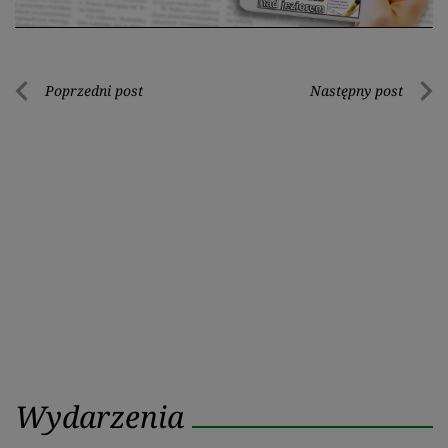
Nawigacja
Poprzedni post
Następny post
Poprzedni
Nastę
wpisu
post
post
Wydarzenia