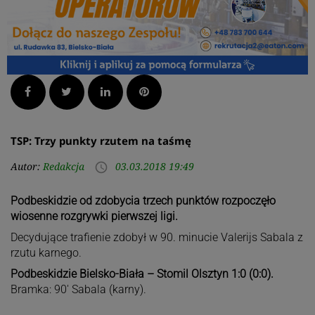
Facebook
Twitter
LinkedIn
Pinterest
TSP: Trzy punkty rzutem na taśmę
Autor:
Redakcja
03.03.2018 19:49
access_time
Podbeskidzie od zdobycia trzech punktów rozpoczęło
wiosenne rozgrywki pierwszej ligi.
Decydujące trafienie zdobył w 90. minucie Valerijs Sabala z
rzutu karnego.
Podbeskidzie Bielsko-Biała – Stomil Olsztyn 1:0 (0:0).
Bramka: 90′ Sabala (karny).