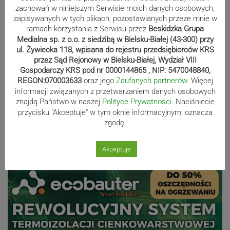
zachowań w niniejszym Serwisie moich danych osobowych,
zapisywanych w tych plikach, pozostawianych przeze mnie w
ramach korzystania z Serwisu przez
Beskidzka Grupa
Kaniów stolicą europejskiego kajak
Medialna sp. z o.o. z siedzibą w Bielsku-Białej (43-300) przy
polo. Kilkadziesiąt drużyn z całej
ul. Żywiecka 118, wpisana do rejestru przedsiębiorców KRS
Europy rywalizowało przez trzy dni
przez Sąd Rejonowy w Bielsku-Białej, Wydział VIII
Gospodarczy KRS pod nr 0000144865 , NIP: 5470048840,
REGON:070003633
oraz jego
Zaufanych partnerów
. Więcej
informacji związanych z przetwarzaniem danych osobowych
Nakamura z dubletem w Wiśle.
znajdą Państwo w naszej
Polityce Prywatności
. Naciśniecie
Dyskwalifikacja Waszka zmieniła
przycisku "Akceptuje" w tym oknie informacyjnym, oznacza
klasyfikację Polaków
zgodę.
Akceptuje
Reklama