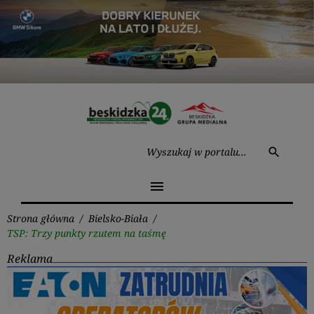
Przejdź
do
treści
Wysz
search
menu
Strona główna
/
Bielsko-Biała
/
TSP: Trzy punkty rzutem na taśmę
Reklama